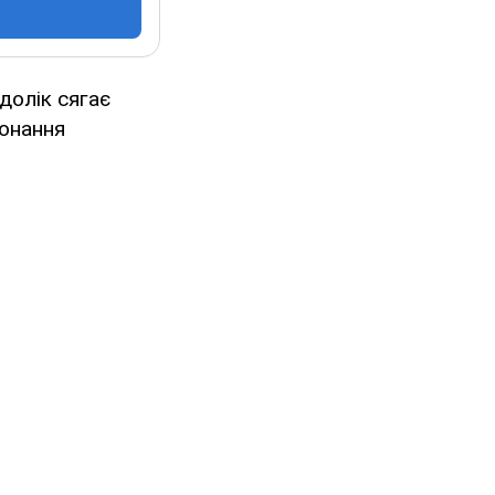
долік сягає
конання