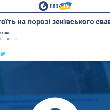
тоїть на порозі зеківського сва
новини
3
813