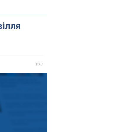
вілля
РУС