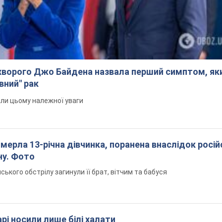
ворого Джо Байдена назвала перший симптом, яки
вний" рак
али цьому належної уваги
померла 13-річна дівчинка, поранена внаслідок росій
ну. Фото
йського обстрілу загинули її брат, вітчим та бабуся
рі носили лише білі халати