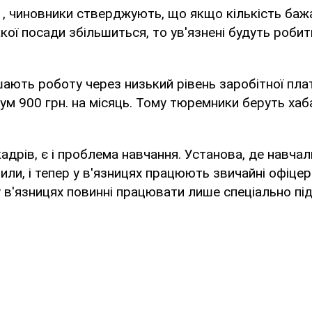
 , чиновники стверджують, що якщо кількість ба
кої посади збільшиться, то ув'язнені будуть робит
ають роботу через низький рівень заробітної пла
м 900 грн. на місяць. Тому тюремники беруть хабар
адрів, є і проблема навчання. Установа, де навча
или, і тепер у в'язницях працюють звичайні офіцери
у в'язницях повинні працювати лише спеціально пі