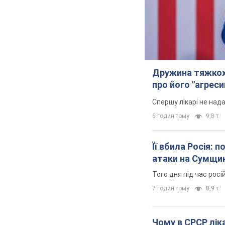
Дружина тяжкох
про його "агреси
Спершу лікарі не над
6 годин тому
9,8 т.
Її вбила Росія: 
атаки на Сумщи
Того дня під час росі
7 годин тому
8,9 т.
Чому в СРСР ліка