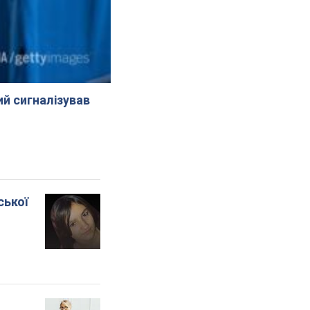
й сигналізував
ської