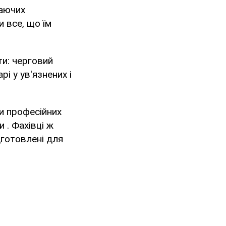
жаючих
и все, що їм
ти: черговий
і у ув'язнених і
ли професійних
 . Фахівці ж
дготовлені для