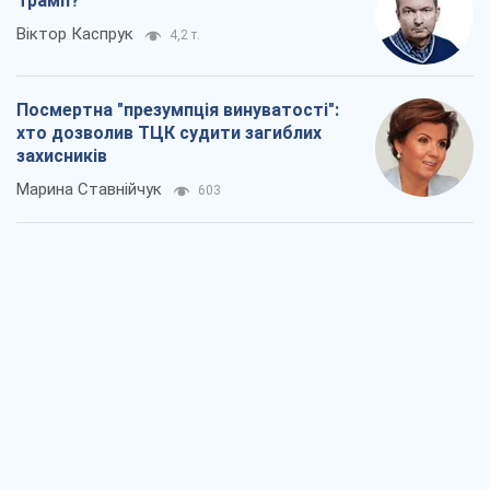
Росія прагне деморалізувати
український тил. Що варто собі
нагадати
Юрій Богданов
822
Господарі Чорного моря: про козацьку
морську славу
Юрій Кирпичов
804