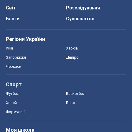
Спорт
Футбол
Баскетбол
Хокей
Бокс
Формула-1
Моя школа
ГДЗ
Підручники
Онлайн уроки
ДПА
ЗНО
НМТ
СНД посібники
Авто
Тест Драйв
Електромобілі
Акції
Сервіс