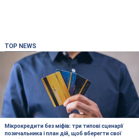
Мікрокредити без міфів: три типові сценарії
позичальника і план дій, щоб вберегти свої
гроші
Що мають діяти українці, аби не переплачувати за "швидку
позику"
20 хвилин тому
1,3 т.
Росія вдарила по складах і інфраструктурі на
Дніпропетровщині: є загиблі і поранені. Фото
Заигнуло четверо людей
2 години тому
5,6 т.