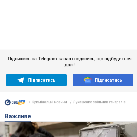
Кримінальні новини
Лукашенко звільнив генералів...
Важливе
Жінці нарахували 729 тис. грн боргу за газ через
покази зіпсованого лічильника: суддя ухвалив
неочікуване рішення
Чи треба платити борг через донарахування