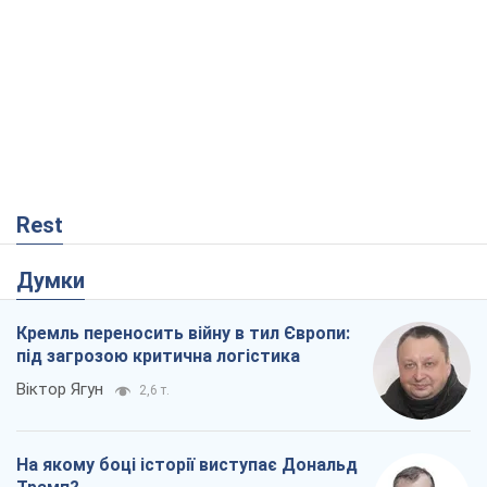
Кремль переносить війну в тил Європи:
під загрозою критична логістика
Віктор Ягун
2,6 т.
На якому боці історії виступає Дональд
Трамп?
Віктор Каспрук
4,2 т.
Посмертна "презумпція винуватості":
хто дозволив ТЦК судити загиблих
захисників
Марина Ставнійчук
603