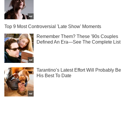
Підпишись на Telegram-канал і подивись, що відбудеться
далі!
Підписатись
Підписатись