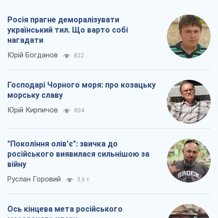
"Покоління олів'є": звичка до
російського виявилася сильнішою за
війну
Руслан Горовий
3,6 т.
Ось кінцева мета російського
масованого удару
Ігор Чернецький
4,8 т.
Всі думки
Про компанію
Команда