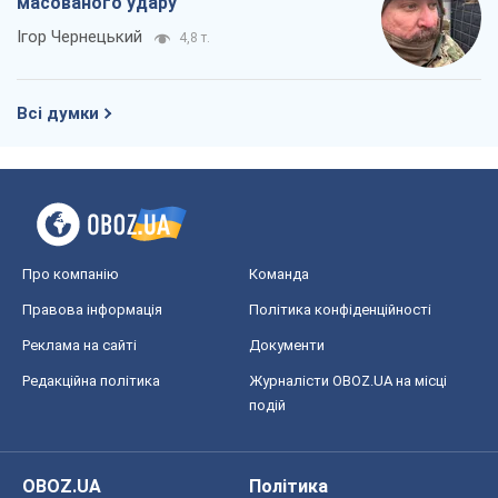
Правова інформація
Політика конфіденційності
Реклама на сайті
Документи
Редакційна політика
Журналісти OBOZ.UA на місці
подій
OBOZ.UA
Політика
Світ
Розслідування
Блоги
Суспільство
Регіони України
Київ
Харків
Запоріжжя
Дніпро
Черкаси