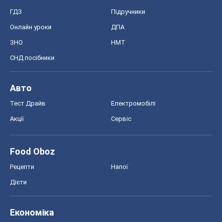
Food Oboz
Рецепти
Напої
Дієти
Економіка
Ринки та компанії
Макроекономіка
MedOboz
Новини медицини
MAMACLUB
Шоу
Афіша
Плітки
Краса
Мода
Жіночий журнал