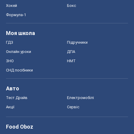
Хокей
Бокс
Формула-1
Моя школа
ГДЗ
Підручники
Онлайн уроки
ДПА
ЗНО
НМТ
СНД посібники
Авто
Тест Драйв
Електромобілі
Акції
Сервіс
Food Oboz