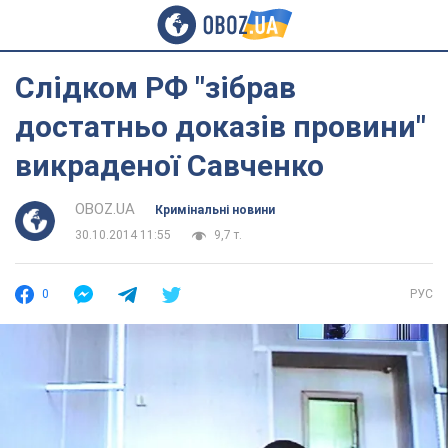
Слідком РФ "зібрав
достатньо доказів провини"
викраденої Савченко
OBOZ.UA
Кримінальні новини
30.10.2014 11:55
9,7 т.
0
РУС