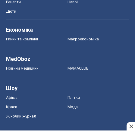
Рецепти
Напої
Дієти
Економіка
Ринки та компанії
Макроекономіка
MedOboz
Новини медицини
MAMACLUB
Шоу
Афіша
Плітки
Краса
Мода
Жіночий журнал