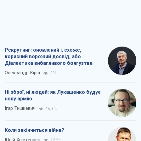
Рекрутинг: оновлений і, схоже,
корисний ворожий досвід, або
Діалектика вибагливого боягузтва
Олександр Кірш
831
Ні зброї, ні людей: як Лукашенко будує
нову армію
Ігар Тишкевич
16,3 т.
Коли закінчиться війна?
Юрій Хрістензен
12,2 т.