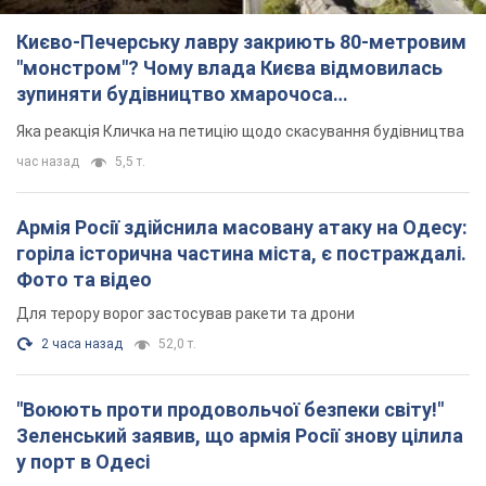
Києво-Печерську лавру закриють 80-метровим
"монстром"? Чому влада Києва відмовилась
зупиняти будівництво хмарочоса
"московського вірянина"
Яка реакція Кличка на петицію щодо скасування будівництва
час назад
5,5 т.
Армія Росії здійснила масовану атаку на Одесу:
горіла історична частина міста, є постраждалі.
Фото та відео
Для терору ворог застосував ракети та дрони
2 часа назад
52,0 т.
"Воюють проти продовольчої безпеки світу!"
Зеленський заявив, що армія Росії знову цілила
у порт в Одесі