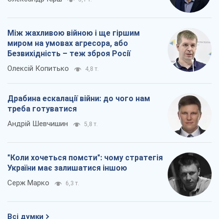
Між жахливою війною і ще гіршим
миром на умовах агресора, або
Безвихідність – теж зброя Росії
Олексій Копитько
4,8 т.
Драбина ескалації війни: до чого нам
треба готуватися
Андрій Шевчишин
5,8 т.
"Коли хочеться помсти": чому стратегія
України має залишатися іншою
Серж Марко
6,3 т.
Всі думки