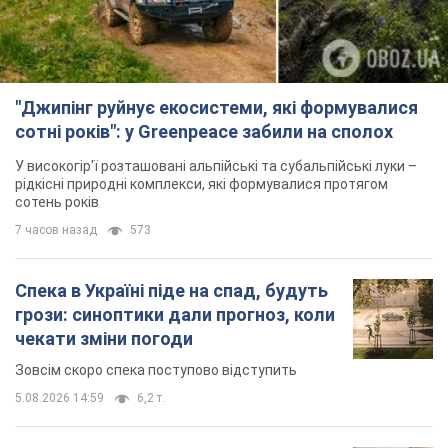
"Джипінг руйнує екосистеми, які формувалися
сотні років": у Greenpeace забили на сполох
У високогір'ї розташовані альпійські та субальпійські луки –
рідкісні природні комплекси, які формувалися протягом
сотень років
7 часов назад
573
Спека в Україні піде на спад, будуть
грози: синоптики дали прогноз, коли
чекати зміни погоди
Зовсім скоро спека поступово відступить
5.08.2026 14:59
6,2 т.