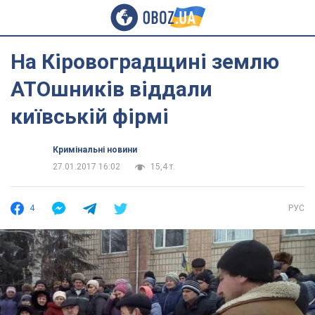
На Кіровоградщині землю
АТОшників віддали
київській фірмі
Кримінальні новини
27.01.2017 16:02
15,4 т.
4
РУС