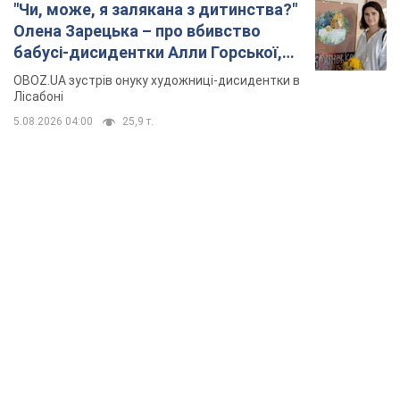
"Чи, може, я залякана з дитинства?"
Олена Зарецька – про вбивство
бабусі-дисидентки Алли Горської,
критику Дмитра Стуса та втечу в
OBOZ.UA зустрів онуку художниці-дисидентки в
Португалію з 5 дітьми
Лісабоні
5.08.2026 04:00
25,9 т.