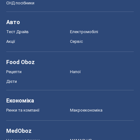
СНД посібники
Авто
Тест Драйв
Електромобілі
Акції
Сервіс
Food Oboz
Рецепти
Напої
Дієти
Економіка
Ринки та компанії
Макроекономіка
MedOboz