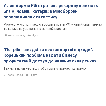
У липні армія РФ втратила рекордну кількість
БпЛА, човнів і катерів: в Міноборони
оприлюднили статистику
Минулого місяця також зросли втрати РФ у живій силі, танках
та кількість уражень на великій відстані
10 часов назад
4,7 т.
"Потрібні швидкі та нестандартні підходи":
Корецький пообіцяв надати бізнесу
пріоритетний доступ до наявних складських
приміщень
Так чи так, бізнес після обстрілів отримає підтримку
6 часов назад
1,0 т.