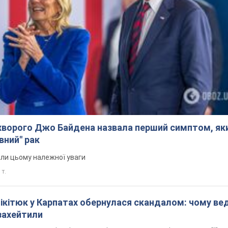
ворого Джо Байдена назвала перший симптом, яки
вний" рак
али цьому належної уваги
 т.
Нікітюк у Карпатах обернулася скандалом: чому ве
захейтили