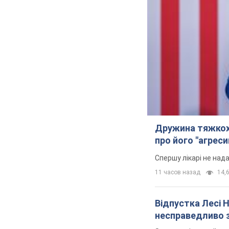
Дружина тяжкох
про його "агреси
Спершу лікарі не над
11 часов назад
14,6
Відпустка Лесі 
несправедливо 