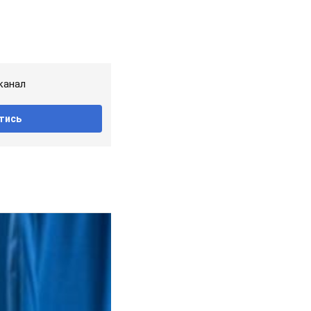
канал
тись