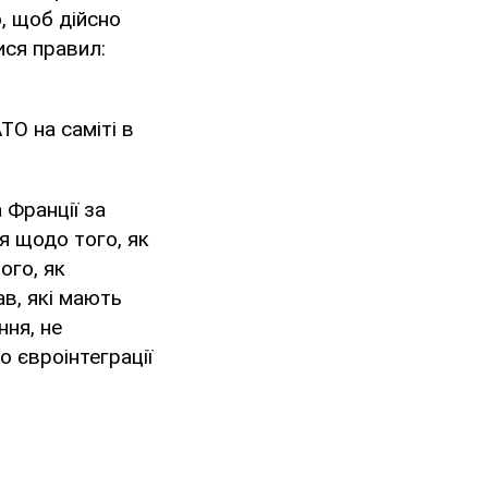
, щоб дійсно
ися правил:
О на саміті в
 Франції за
я щодо того, як
ого, як
ав, які мають
ня, не
 євроінтеграції