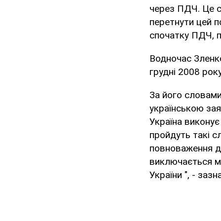
через ПДЧ. Це с
перетнути цей п
спочатку ПДЧ, по
Водночас Зленко
грудні 2008 року
За його словами
українською зая
Україна виконує
пройдуть такі сл
повноваження дл
виключається мо
України ", - зазн