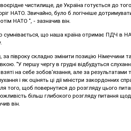
воєрідне чистилище, де Україна готується до того
оріг НАТО. Звичайно, було б логічніше дотримуват
тім НАТО ", - зазначив він.
 сумнівається, що наша країна отримає ПДЧ в НАТ
.
, за півроку складно змінити позицію Німеччини та
вкою. "У першу чергу в грудні відбудуться слуханн
 взяті на себе зобов'язання, але за результатами т
ухання і як оцінять ці дії міністри закордонних спр
я того, щоб повернутися до розгляду цього питан
жливість більш глибокого розгляду питання щодо
ачив він.