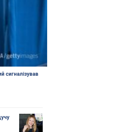
й сигналізував
дучу