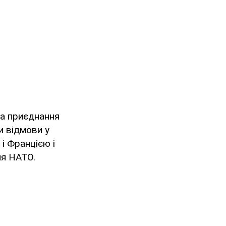
на приєднання
и відмови у
і Францією і
ня НАТО.