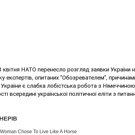
 квітня НАТО перенесло розгляд заявки України 
у експертів, опитаних "Обозревателем", причинам
 України є слабка лобістська робота з Німеччиною 
сті всередині української політичної еліти з питан