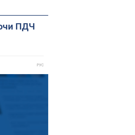
аючи ПДЧ
РУС