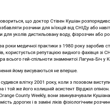
говориться, що доктор Стівен Кушіан розпорядив
збавляти розчини для ін'єкцій від СНІДу або навіт
 для уколів дистильовану воду, фізрозчин або роз
за роки медичної практики з 1980 року заробив ст
ів, користується репутацією видного фахівця зі СН
ра всього гей-спільноти знаменитої Лагуна-Біч у Ка
чення йому висуваються не вперше.
н судився влітку 2001 року, коли з позовом виступ
ра і той же його колишній асистент Вірджіл опініон
 Orange County Weekly, вони звинувачували Кушіана
мість дорогих і в заміні ліків фізіологічним розчин