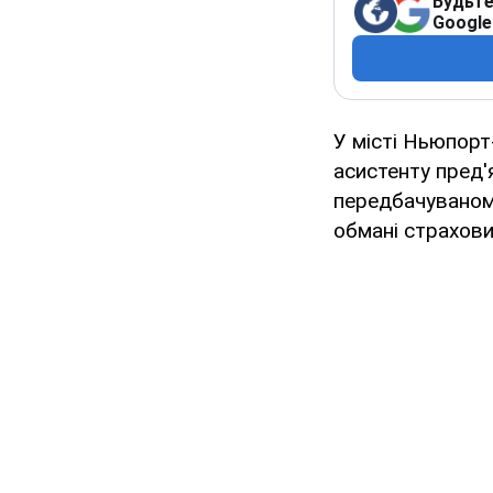
Будьте
Google
У місті Ньюпорт
асистенту пред'
передбачуваному
обмані страхови