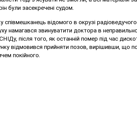
рін були засекречені судом.
у співмешканець відомого в окрузі радіоведучого
руху намагався звинуватити доктора в неправильно
СНІДу, після того, як останній помер під час диско
унку відмовився прийняти позов, вирішивши, що п
ичем покійного.