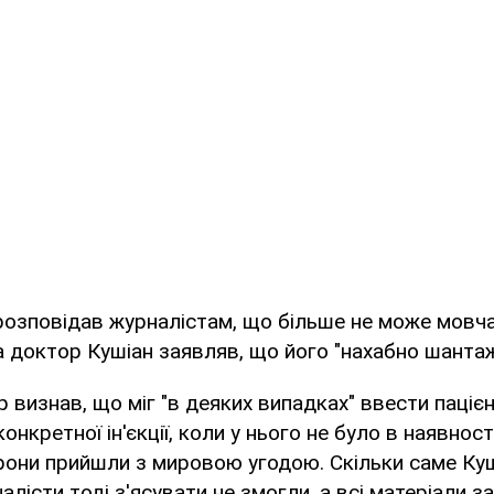
 розповідав журналістам, що більше не може мовч
 а доктор Кушіан заявляв, що його "нахабно шанта
визнав, що міг "в деяких випадках" ввести пацієн
онкретної ін'єкції, коли у нього не було в наявност
орони прийшли з мировою угодою. Скільки саме Ку
алісти тоді з'ясувати не змогли, а всі матеріали з