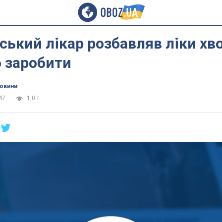
ький лікар розбавляв ліки хв
 заробити
новини
47
1,0 т.