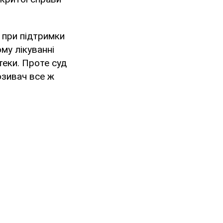
 при підтримки
му лікуванні
теки. Проте суд
озивач все ж