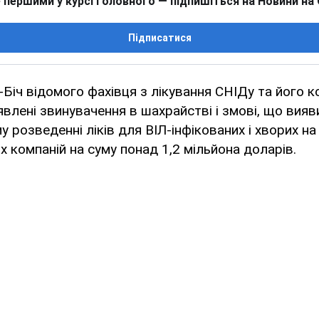
 першими у курсі головного — підпишіться на Новини на
Підписатися
-Біч відомого фахівця з лікування СНІДу та його 
явлені звинувачення в шахрайстві і змові, що вияв
 розведенні ліків для ВІЛ-інфікованих і хворих на
х компаній на суму понад 1,2 мільйона доларів.