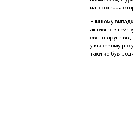
на прохання сто
В іншому випадк
активістів гей-
свого друга від 
у кінцевому рах
таки не був род