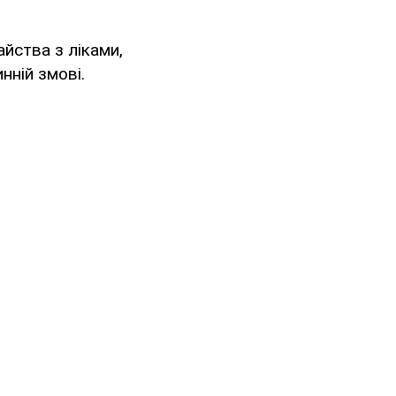
йства з ліками,
нній змові.