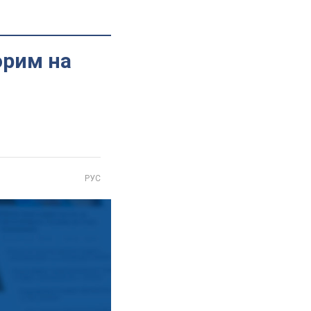
орим на
РУС