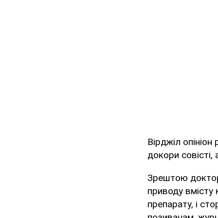
Вірджіл опініон
докори совісті,
Зрештою доктор 
приводу вмісту к
препарату, і ст
позивачам, журн