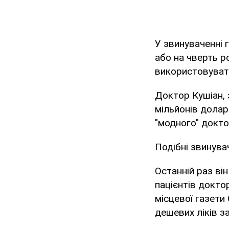
У звинуваченні 
або на чверть ро
використовувати
Доктор Кушіан, 
мільйонів долар
"модного" докто
Подібні звинува
Останній раз ві
пацієнтів докто
місцевої газети
дешевих ліків за