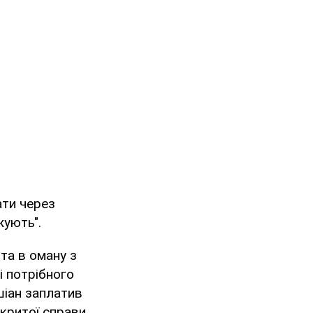
ати через
жують".
та в оману з
і потрібного
шіан заплатив
акритої справи