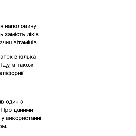
ся наполовину
ь замість ліків
чин вітамінів.
аток в кілька
ІДу, а також
ліфорнії.
ив один з
. Про даними
 у використанні
ом.