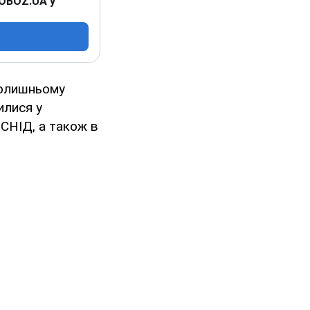
 OBOZ.UA у
колишньому
илися у
 СНІД, а також в