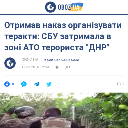
Отримав наказ організувати
теракти: СБУ затримала в
зоні АТО терориста "ДНР"
OBOZ.UA
Кримінальні новини
19.08.2016 12:58
11,8 т.
0
РУС