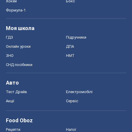
СНД посібники
Авто
Тест Драйв
Електромобілі
Акції
Сервіс
Food Oboz
Рецепти
Напої
Дієти
Економіка
Ринки та компанії
Макроекономіка
MedOboz