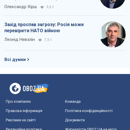
Всі думки
Про компанію
Команда
Правова інформація
Політика конфіденційності
Реклама на сайті
Документи
Редакційна політика
Журналісти OBOZ.UA на місці
подій
OBOZ.UA
Політика
Світ
Розслідування
Блоги
Суспільство