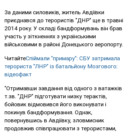
За даними силовиків, житель Авдіївки
приєднався до терористів "ДНР" ще в травні
2014 року. У складі бандформувань він брав
участь у зіткненнях з українськими
військовими в районі Донецького аеропорту.
Читайте
Спіймали "примару": СБУ затримала
терориста "ЛНР" із батальйону Мозгового:
відеофакт
"Отримавши завдання від одного з ватажків
т.зв. "ДНР" підготувати низку терактів,
бойовик відмовився його виконувати і
покинув бандформування. Однак,
повернувшись в Авдіївку, зловмисник
продовжив співпрацювати з терористами,