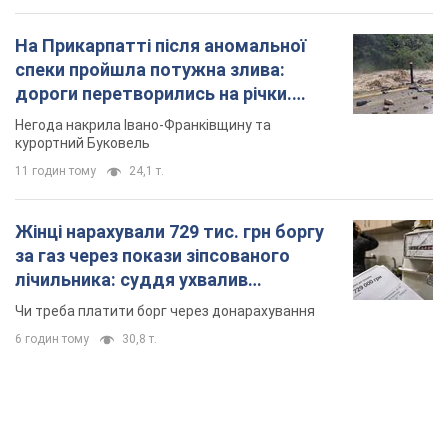
Жінці нарахували 729 тис. грн боргу
за газ через покази зіпсованого
лічильника: суддя ухвалив
неочікуване рішення
Чи треба платити борг через донарахування
6 годин тому
30,8 т.