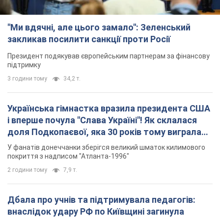
Українська гімнастка вразила президента США
і вперше почула "Слава Україні"! Як склалася
доля Подкопаєвої, яка 30 років тому виграла
"золото" Олімпіади
У фанатів донеччанки зберігся великий шматок килимового
покриття з надписом "Атланта-1996"
2 години тому
7,9 т.
Дбала про учнів та підтримувала педагогів:
внаслідок удару РФ по Київщині загинула
директорка київського ліцею, її чоловік та онук
Вічна пам'ять жертвам російського терору
7 годин тому
18,5 т.