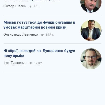
Ні зброї, ні людей: як Лукашенко будує
нову армію
Ігар Тишкевич
12,3 т.
Коли закінчиться війна?
Юрій Хрістензен
6,6 т.