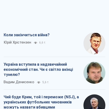
Україна вступила в надзвичайний
економічний стан. Чи є світло вкінці
тунелю?
Вадим Денисенко
5,6 т.
Чий буде Крим, той і переможе (NSJ), а
українських футбольних чиновників
можуть назвати вбивцями
Олександр Кірш
5,6 т.
Захід проспав загрозу: Росія може
перевірити НАТО війною
Леонід Невзлін
7,5 т.