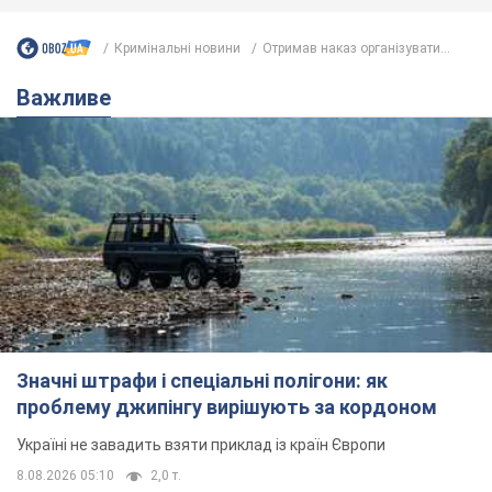
Значні штрафи і спеціальні полігони: як
проблему джипінгу вирішують за кордоном
Україні не завадить взяти приклад із країн Європи
8.08.2026 05:10
2,0 т.
На Прикарпатті після аномальної
спеки пройшла потужна злива:
дороги перетворились на річки.
Відео
Негода накрила Івано-Франківщину та
курортний Буковель
11 годин тому
24,1 т.