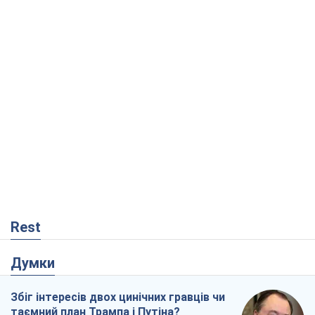
Rest
Думки
Збіг інтересів двох цинічних гравців чи
таємний план Трампа і Путіна?
Віктор Швець
9,1 т.
Мінськ готується до функціонування в
умовах масштабної воєнної кризи
Олександр Левченко
14,7 т.