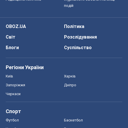
Регіони України
Київ
Харків
Запоріжжя
Дніпро
Черкаси
Спорт
Футбол
Баскетбол
Хокей
Бокс
Формула-1
Моя школа
ГДЗ
Підручники
Онлайн уроки
ДПА
ЗНО
НМТ