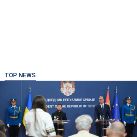
TOP NEWS
"Ми вдячні, але цього замало": Зеленський
закликав посилити санкції проти Росії
Президент подякував європейським партнерам за фінансову
підтримку
3 години тому
34,2 т.