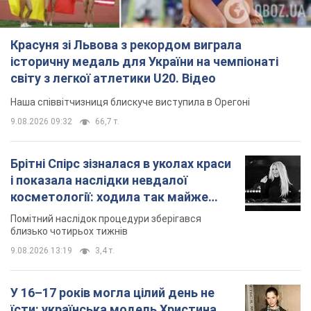
Красуня зі Львова з рекордом виграла
історичну медаль для України на чемпіонаті
світу з легкої атлетики U20. Відео
Наша співвітчизниця блискуче виступила в Орегоні
9.08.2026 09:32
66,7 т.
Брітні Спірс зізналася в уколах краси
і показала наслідки невдалої
косметології: ходила так майже
місяць
Помітний наслідок процедури зберігався
близько чотирьох тижнів
9.08.2026 13:19
3,4 т.
У 16–17 років могла цілий день не
їсти: українська модель Христина