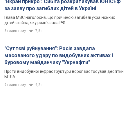
"Вкрай прикро": Сибіга розкритикував ЮНІСЕФ
за заяву про загиблих дітей в Україні
Глава МЗС наголосив, що причиною загибелі українських
дітей є війна, яку розв'язала РФ
8 годин тому
7,8 т.
"Суттєві руйнування": Росія завдала
масованого удару по видобувних активах і
буровому майданчику "Укрнафти"
Проти видобувної інфраструктури ворог застосував десятки
БПЛА
9 годин тому
6,2 т.