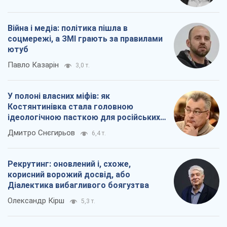
Війна і медіа: політика пішла в
соцмережі, а ЗМІ грають за правилами
ютуб
Павло Казарін
3,0 т.
У полоні власних міфів: як
Костянтинівка стала головною
ідеологічною пасткою для російських
окупантів
Дмитро Снєгирьов
6,4 т.
Рекрутинг: оновлений і, схоже,
корисний ворожий досвід, або
Діалектика вибагливого боягузтва
Олександр Кірш
5,3 т.