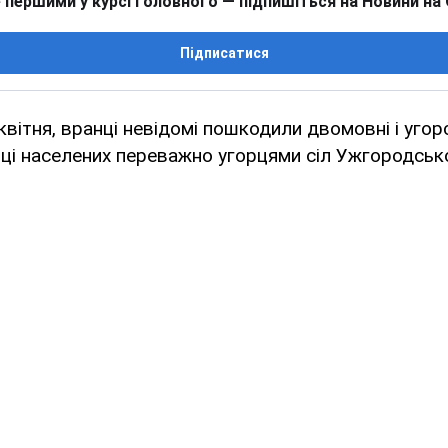
 першими у курсі головного — підпишіться на Новини на
Підписатися
 квітня, вранці невідомі пошкодили двомовні і уго
ці населених переважно угорцями сіл Ужгородсько