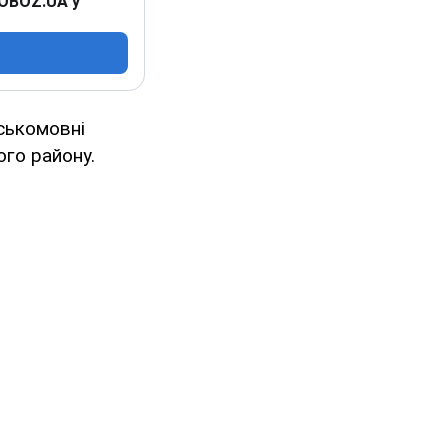
 OBOZ.UA у
рськомовні
го району.