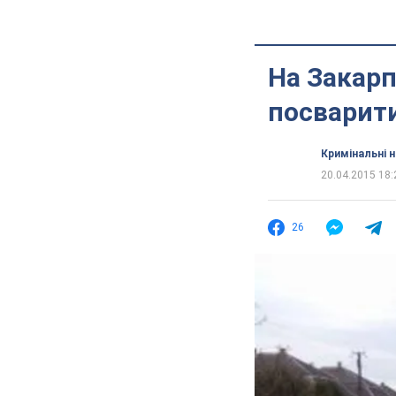
На Закар
посварити
Кримінальні 
20.04.2015 18:
26