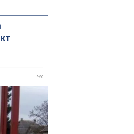
я
акт
РУС