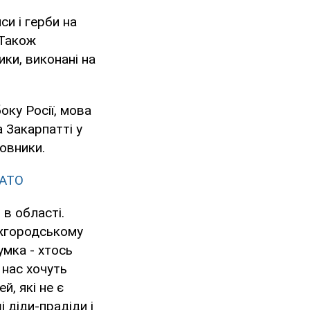
и і герби на
 Також
ки, виконані на
боку Росії, мова
а Закарпатті у
новники.
 АТО
в області.
Ужгородському
умка - хтось
 нас хочуть
й, які не є
 діди-прадіди і