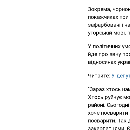
Зокрема, чорною
покажчиках при 
зафарбовані і ч
угорській мові,
У політичних умо
йде про явну пр
відносинах укра
Читайте:
У депу
"Зараз хтось на
Хтось руйнує мо
районі. Сьогодні
хоче посварити 
посварити. Так д
закарпатцями. Є