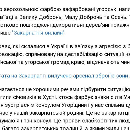
 аерозольною фарбою зафарбовані угорські напис
в'їзді в Велику Добронь, Малу Добронь та Єсень.
астково пошкоджені декоративні дерев'яні покажчи
 пише
"Закарпаття онлайн".
вах, які склалися в Україні в зв'язку з агресією з 
овокацію, спрямовану на дестабілізацію ситуації н
їнської та угорської громад краю, відзначають чи
тата на Закарпатті вилучено арсенал зброї із зони
магається не хорошими речами підбурити ситуацію 
гили січовиків в Хусті, хтось фарбує знаки сіл в 
 я зустрівся з консулом Угорщини і у нас спільна д
нас у нашій закарпатській родині. Це не закарпатці
умаю я і пан консул. Це прояви слабкості тих люде
 багато закарпатських традицій, з якими жили наші