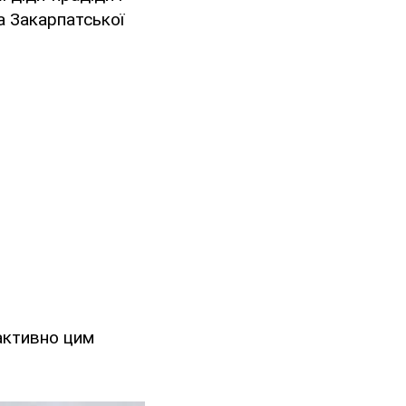
ва Закарпатської
активно цим