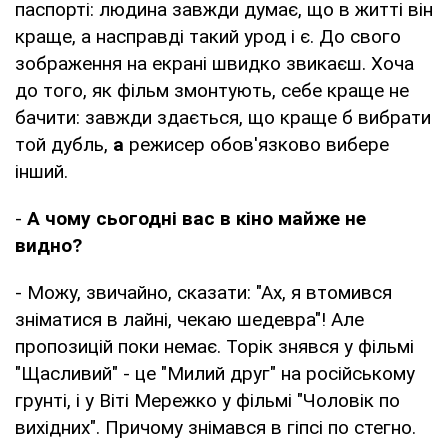
паспорті: людина завжди думає, що в житті він
краще, а насправді такий урод і є. До свого
зображення на екрані швидко звикаєш. Хоча
до того, як фільм змонтують, себе краще не
бачити: завжди здається, що краще б вибрати
той дубль,
а
режисер обов'язково вибере
інший.
-
А чому сьогодні вас в кіно майже не
видно?
- Можу, звичайно, сказати: "Ах, я втомився
зніматися в лайні, чекаю шедевра"! Але
пропозицій поки немає. Торік знявся у фільмі
"Щасливий" - це "Милий друг" на російському
грунті, і у Віті Мережко у фільмі "Чоловік по
вихідних". Причому знімався в гіпсі по стегно.