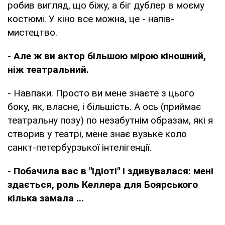
робив вигляд, що біжу, а біг дублер в моєму
костюмі. У кіно все можна, це - напів-
мистецтво.
-
Але ж ви актор більшою мірою кіношний,
ніж театральний.
- Навпаки. Просто ви мене знаєте з цього
боку, як, власне, і більшість. А ось (приймає
театральну позу) по незабутнім образам, які я
створив у театрі, мене знає вузьке коло
санкт-петербурзької інтелігенції.
-
Побачила вас в "Ідіоті" і здивувалася: мені
здається, роль Келлера для Боярського
кілька замала ...