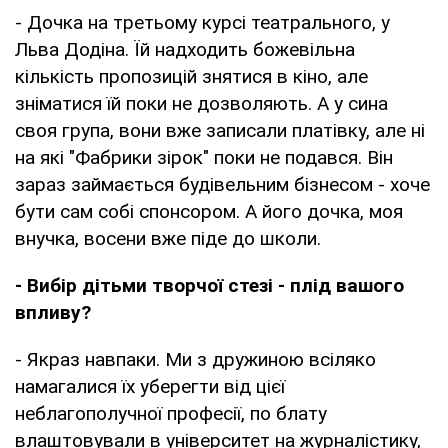
- Дочка на третьому курсі театрального, у
Льва Додіна. Їй надходить божевільна
кількість пропозицій знятися в кіно, але
зніматися їй поки не дозволяють. А у сина
своя група, вони вже записали платівку, але ні
на які "Фабрики зірок" поки не подався. Він
зараз займається будівельним бізнесом - хоче
бути сам собі спонсором. А його дочка, моя
внучка, восени вже піде до школи.
- Вибір дітьми творчої стезі - плід вашого
впливу?
- Якраз навпаки. Ми з дружиною всіляко
намагалися їх уберегти від цієї
неблагополучної професії, по блату
влаштовували в університет на журналістику,