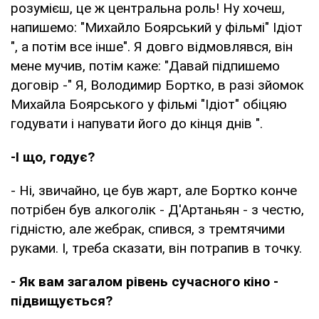
розумієш, це ж центральна роль! Ну хочеш,
напишемо: "Михайло Боярський у фільмі" Ідіот
", а потім все інше". Я довго відмовлявся, він
мене мучив, потім каже: "Давай підпишемо
договір -" Я, Володимир Бортко, в разі зйомок
Михайла Боярського у фільмі "Ідіот" обіцяю
годувати і напувати його до кінця днів ".
-І що, годує?
- Ні, звичайно, це був жарт, але Бортко конче
потрібен був алкоголік - Д'Артаньян - з честю,
гідністю, але жебрак, спився, з тремтячими
руками. І, треба сказати, він потрапив в точку.
- Як вам загалом рівень сучасного кіно -
підвищується?