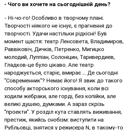
- Чого ви хочете на сьогоднішній день?
- Ні-чо-го! Особливо в творчому плані.
Творчості ніякого не існує, є прагнення до
творчості. Удачи настільки рідкісні! Був
момент щастя: театр Ленсовета, Владимиров,
Раввіковіч, Дичків, Петренко, Мигицко
молодий, Луппіан, Солоніцин, Таривердиев,
Гладков-це було цікаво. Але театр
народжується, старіє, вмирає ... Де сьогодні
"Современник"? Немає його! Я звик до такого
способу акторського існування, коли всі
ходили жебраки, але горді, без копійки, але
великі душею, думками. А зараз скрізь
"проекти". У розділ кута ставлять виживання,
престиж, якийсь снобізм: виступити на
Рубльовці, знятися у режисера N, в такому-то