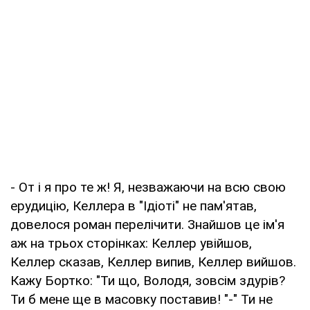
- От і я про те ж! Я, незважаючи на всю свою
ерудицію, Келлера в "Ідіоті" не пам'ятав,
довелося роман перелічити. Знайшов це ім'я
аж на трьох сторінках: Келлер увійшов,
Келлер сказав, Келлер випив, Келлер вийшов.
Кажу Бортко: "Ти що, Володя, зовсім здурів?
Ти б мене ще в масовку поставив! "-" Ти не