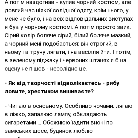
А потім наздогнав - купив чорний костюм, але
довгий час ніякої солідної одягу, крім нього, у
мене не було, і на всіх відповідальних виступах
я був у чорному костюмі. А потім просто звик.
Сірий колір боляче сірий, білий боляче мазкий,
а чорний мені подобається: він строгий, в
ньому і в труну лягати, і на весілля йти. І потім,
в зеленому піджаку і червоних штанях я б на
сцену не пішов - несолідно це.
- Як від творчості відволікаєтесь - рибу
ловите, хрестиком вишиваєте?
- Читаю в основному. Особливо ночами: лягаю
в ліжко, запалюю лампу, обкладають
сигаретами ... Обожнюю їздити вночі по
заміських шосе, будинок люблю