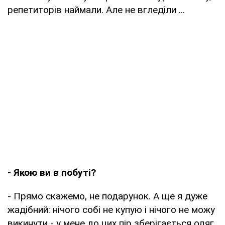
репетиторів наймали. Але не вгледіли ...
- Якою ви в побуті?
- Прямо скажемо, не подарунок. А ще я дуже
жадібний: нічого собі не купую і нічого не можу
викинути - у мене до цих пір зберігається одяг,