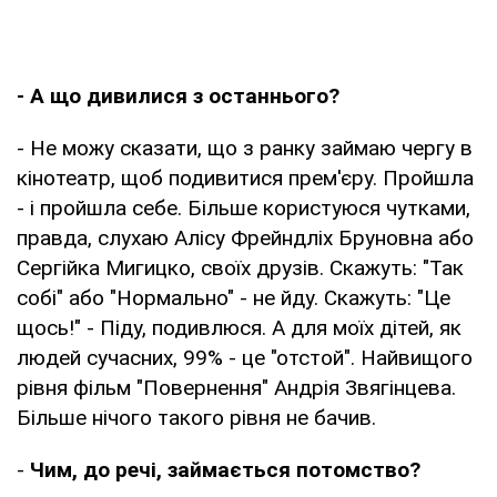
- А що дивилися з останнього?
- Не можу сказати, що з ранку займаю чергу в
кінотеатр, щоб подивитися прем'єру. Пройшла
- і пройшла себе. Більше користуюся чутками,
правда, слухаю Алісу Фрейндліх Бруновна або
Сергійка Мигицко, своїх друзів. Скажуть: "Так
собі" або "Нормально" - не йду. Скажуть: "Це
щось!" - Піду, подивлюся. А для моїх дітей, як
людей сучасних, 99% - це "отстой". Найвищого
рівня фільм "Повернення" Андрія Звягінцева.
Більше нічого такого рівня не бачив.
-
Чим, до речі, займається потомство?