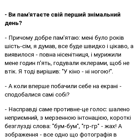
- Ви пам'ятаєте свій перший знімальний
день?
- Причому добре пам'ятаю: мені було років
шість-сім, я думав, все буде швидко і цікаво, а
виявилося - повна нісенітниця, і мурижили
мене годин п'ять, годували еклерами, щоб не
втік. Я тоді вирішив: "У кіно - ні ногою!".
- А коли вперше побачили себе на екрані -
сподобалися самі собі?
- Насправді саме противне-це голос: шалено
неприємний, з мерзенною інтонацією, короткі
безглузді слова: "бум-бум", "гр-гр" - жах! А
зображення - все одно що фотографія в