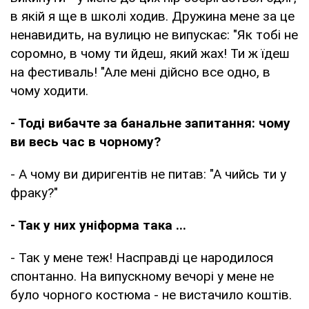
в якій я ще в школі ходив. Дружина мене за це
ненавидить, на вулицю не випускає: "Як тобі не
соромно, в чому ти йдеш, який жах! Ти ж їдеш
на фестиваль! "Але мені дійсно все одно, в
чому ходити.
- Тоді вибачте за банальне запитання: чому
ви весь час в чорному?
- А чому ви диригентів не питав: "А чийсь ти у
фраку?"
- Так у них уніформа така ...
- Так у мене теж! Насправді це народилося
спонтанно. На випускному вечорі у мене не
було чорного костюма - не вистачило коштів.