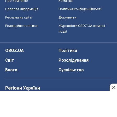
Про компанію
Команда
Правова інформація
Політика конфіденційності
Реклама на сайті
Документи
Редакційна політика
Журналісти OBOZ.UA на місці
подій
OBOZ.UA
Політика
Світ
Розслідування
Блоги
Суспільство
Регіони України
Київ
Харків
Запоріжжя
Дніпро
Черкаси