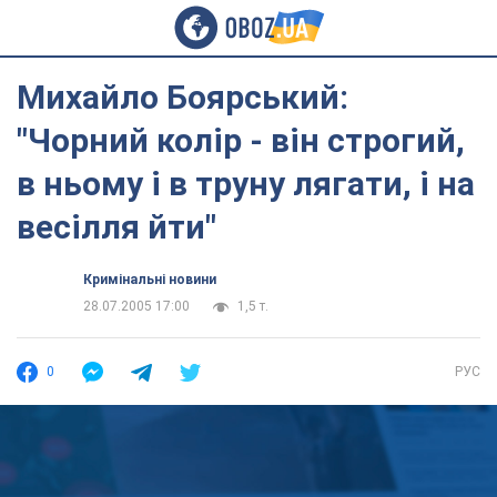
Михайло Боярський:
"Чорний колір - він строгий,
в ньому і в труну лягати, і на
весілля йти"
Кримінальні новини
28.07.2005 17:00
1,5 т.
0
РУС