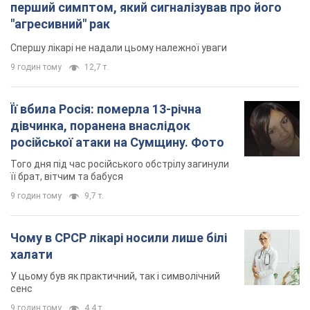
перший симптом, який сигналізував про його
"агресивний" рак
Спершу лікарі не надали цьому належної уваги
9 годин тому
12,7 т.
Її вбила Росія: померла 13-річна
дівчинка, поранена внаслідок
російської атаки на Сумщину. Фото
Того дня під час російського обстрілу загинули
її брат, вітчим та бабуся
9 годин тому
9,7 т.
Чому в СРСР лікарі носили лише білі
халати
У цьому був як практичний, так і символічний
сенс
9 годин тому
4,4 т.