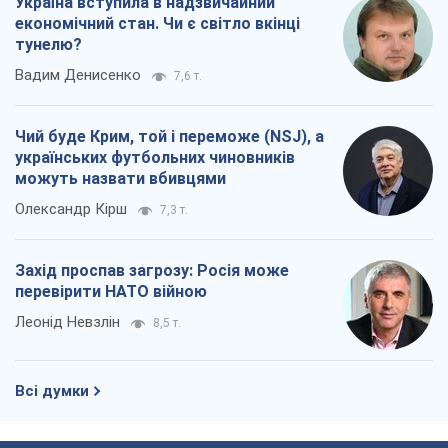
Україна вступила в надзвичайний
економічний стан. Чи є світло вкінці
тунелю?
Вадим Денисенко
7,6 т.
Чий буде Крим, той і переможе (NSJ), а
українських футбольних чиновників
можуть назвати вбивцями
Олександр Кірш
7,3 т.
Захід проспав загрозу: Росія може
перевірити НАТО війною
Леонід Невзлін
8,5 т.
Всі думки