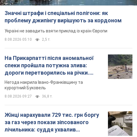
Значні штрафи і спеціальні полігони: як
проблему джипінгу вирішують за кордоном
Україні не завадить взяти приклад із країн Європи
8.08.2026 05:10
2,5 т.
На Прикарпатті після аномальної
спеки пройшла потужна злива:
дороги перетворились на річки.
Відео
Негода накрила Івано-Франківщину та
курортний Буковель
8.08.2026 09:27
36,8 т.
Жінці нарахували 729 тис. грн боргу
за газ через покази зіпсованого
лічильника: суддя ухвалив
неочікуване рішення