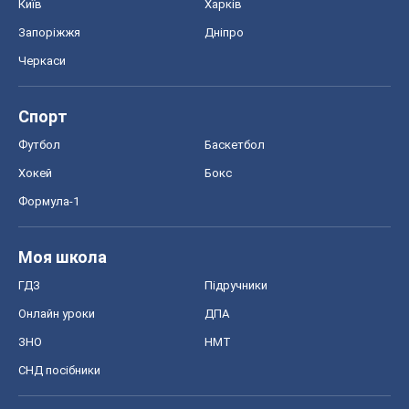
Київ
Харків
Запоріжжя
Дніпро
Черкаси
Спорт
Футбол
Баскетбол
Хокей
Бокс
Формула-1
Моя школа
ГДЗ
Підручники
Онлайн уроки
ДПА
ЗНО
НМТ
СНД посібники