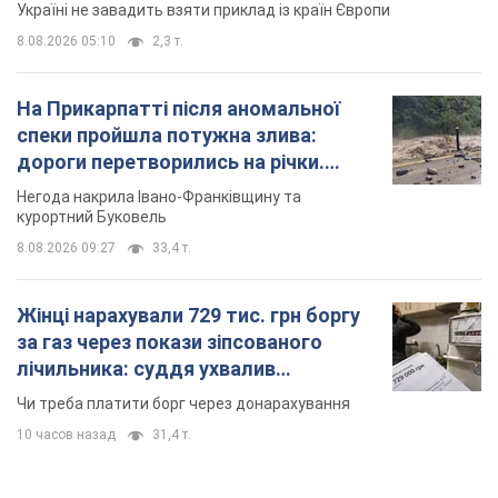
Україні не завадить взяти приклад із країн Європи
8.08.2026 05:10
2,3 т.
На Прикарпатті після аномальної
спеки пройшла потужна злива:
дороги перетворились на річки.
Відео
Негода накрила Івано-Франківщину та
курортний Буковель
8.08.2026 09:27
33,4 т.
Жінці нарахували 729 тис. грн боргу
за газ через покази зіпсованого
лічильника: суддя ухвалив
неочікуване рішення
Чи треба платити борг через донарахування
10 часов назад
31,4 т.