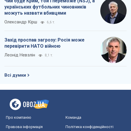
Чий буде Крим, той і переможе (NSJ), а
українських футбольних чиновників
можуть назвати вбивцями
Олександр Кірш
6,6 т.
Захід проспав загрозу: Росія може
перевірити НАТО війною
Леонід Невзлін
8,1 т.
Всі думки
Про компанію
Команда
Правова інформація
Політика конфіденційності