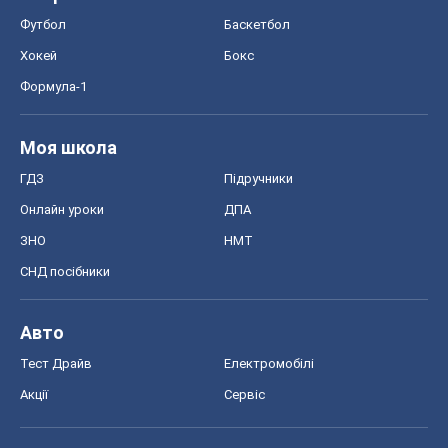
Футбол
Баскетбол
Хокей
Бокс
Формула-1
Моя школа
ГДЗ
Підручники
Онлайн уроки
ДПА
ЗНО
НМТ
СНД посібники
Авто
Тест Драйв
Електромобілі
Акції
Сервіс