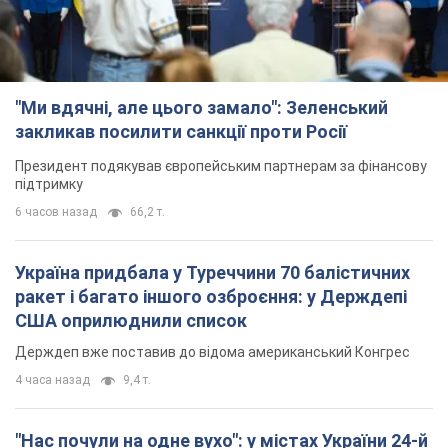
"Ми вдячні, але цього замало": Зеленський
закликав посилити санкції проти Росії
Президент подякував європейським партнерам за фінансову
підтримку
6 часов назад
66,2 т.
Україна придбала у Туреччини 70 балістичних
ракет і багато іншого озброєння: у Держдепі
США оприлюднили список
Держдеп вже поставив до відома американський Конгрес
4 часа назад
9,4 т.
"Нас почули на одне вухо": у містах України 24-й