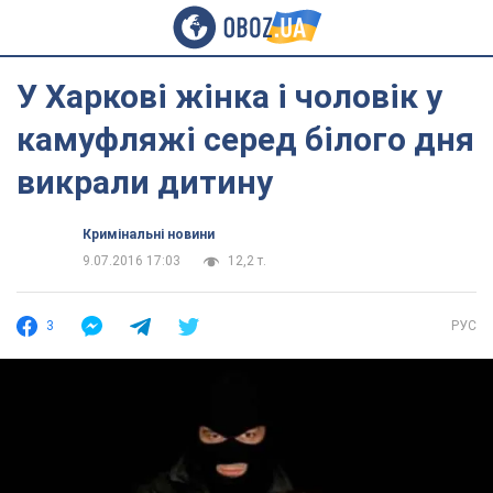
У Харкові жінка і чоловік у
камуфляжі серед білого дня
викрали дитину
Кримінальні новини
9.07.2016 17:03
12,2 т.
3
РУС