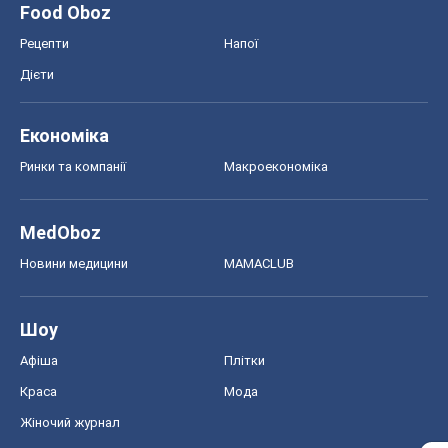
Food Oboz
Рецепти
Напої
Дієти
Економіка
Ринки та компанії
Макроекономіка
MedOboz
Новини медицини
MAMACLUB
Шоу
Афіша
Плітки
Краса
Мода
Жіночий журнал