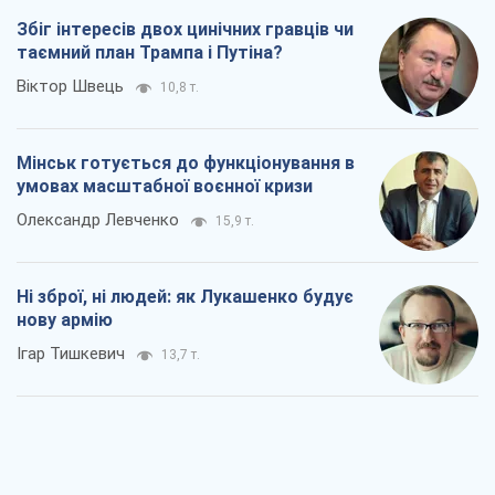
Збіг інтересів двох цинічних гравців чи
таємний план Трампа і Путіна?
Віктор Швець
10,8 т.
Мінськ готується до функціонування в
умовах масштабної воєнної кризи
Олександр Левченко
15,9 т.
Ні зброї, ні людей: як Лукашенко будує
нову армію
Ігар Тишкевич
13,7 т.