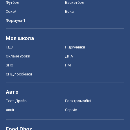
Футбол
Баскетбол
Хокей
Бокс
Формула-1
Моя школа
ГДЗ
Підручники
Онлайн уроки
ДПА
ЗНО
НМТ
СНД посібники
Авто
Тест Драйв
Електромобілі
Акції
Сервіс
Food Oboz