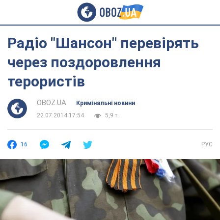
Радіо "Шансон" перевірять
через поздоровлення
терористів
OBOZ.UA
Кримінальні новини
22.07.2014 17:54
5,9 т.
16
РУС