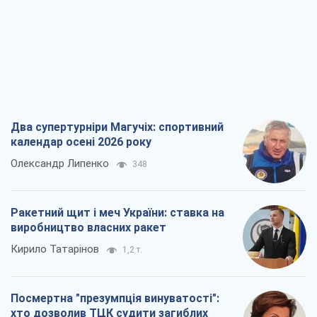
Два супертурніри Магучіх: спортивний
календар осені 2026 року
Олександр Липенко
348
Ракетний щит і меч України: ставка на
виробництво власних ракет
Кирило Татарінов
1,2 т.
Посмертна "презумпція винуватості":
хто дозволив ТЦК судити загиблих