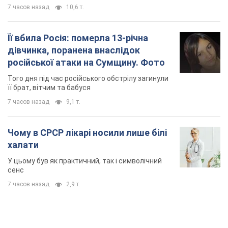
7 часов назад
10,6 т.
Її вбила Росія: померла 13-річна
дівчинка, поранена внаслідок
російської атаки на Сумщину. Фото
Того дня під час російського обстрілу загинули
її брат, вітчим та бабуся
7 часов назад
9,1 т.
Чому в СРСР лікарі носили лише білі
халати
У цьому був як практичний, так і символічний
сенс
7 часов назад
2,9 т.