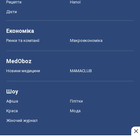
Рецепти
Напої
Дієти
Економіка
Ринки та компанії
Макроекономіка
MedOboz
Новини медицини
MAMACLUB
Шоу
Афіша
Плітки
Краса
Мода
Жіночий журнал