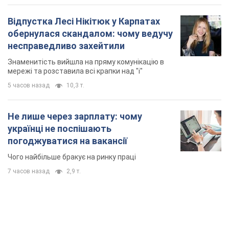
Відпустка Лесі Нікітюк у Карпатах
обернулася скандалом: чому ведучу
несправедливо захейтили
Знаменитість вийшла на пряму комунікацію в
мережі та розставила всі крапки над "і"
5 часов назад
10,3 т.
Не лише через зарплату: чому
українці не поспішають
погоджуватися на вакансії
Чого найбільше бракує на ринку праці
7 часов назад
2,9 т.