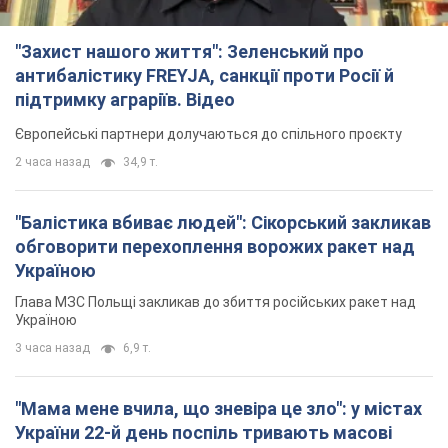
"Захист нашого життя": Зеленський про
антибалістику FREYJA, санкції проти Росії й
підтримку аграріїв. Відео
Європейські партнери долучаються до спільного проєкту
2 часа назад
34,9 т.
"Балістика вбиває людей": Сікорський закликав
обговорити перехоплення ворожих ракет над
Україною
Глава МЗС Польщі закликав до збиття російських ракет над
Україною
3 часа назад
6,9 т.
"Мама мене вчила, що зневіра це зло": у містах
України 22-й день поспіль тривають масові