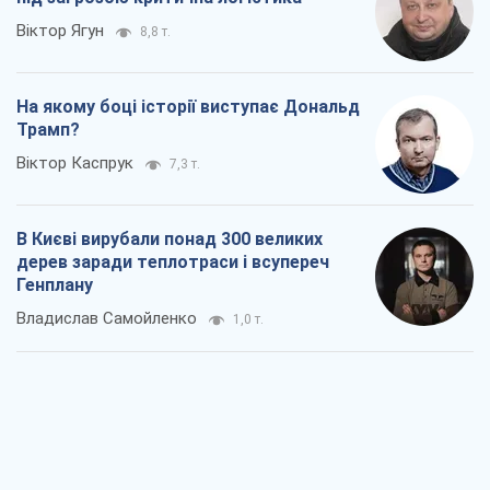
Віктор Ягун
8,8 т.
На якому боці історії виступає Дональд
Трамп?
Віктор Каспрук
7,3 т.
В Києві вирубали понад 300 великих
дерев заради теплотраси і всупереч
Генплану
Владислав Самойленко
1,0 т.