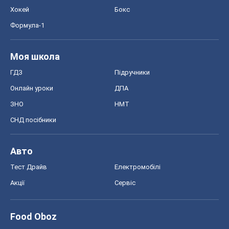
Хокей
Бокс
Формула-1
Моя школа
ГДЗ
Підручники
Онлайн уроки
ДПА
ЗНО
НМТ
СНД посібники
Авто
Тест Драйв
Електромобілі
Акції
Сервіс
Food Oboz