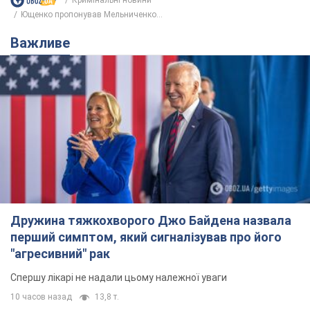
Кримінальні новини
Ющенко пропонував Мельниченко...
Важливе
Дружина тяжкохворого Джо Байдена назвала
перший симптом, який сигналізував про його
"агресивний" рак
Спершу лікарі не надали цьому належної уваги
10 часов назад
13,8 т.