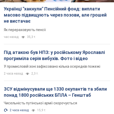
Українці "хакнули" Пенсійний фонд: виплати
масово підвищують через позови, але грошей
не вистачає
Як перераховують пенсії
час назад
35,3 т.
Під атакою був НПЗ: у російському Ярославлі
прогриміла серія вибухів. Фото і відео
У промисловій зоні зафіксовано кілька осередків пожежі
2 часа назад
2,3 т.
ЗСУ відмінусували ще 1330 окупантів та збили
понад 1800 російських БПЛА – Генштаб
Чисельність путінської армії скорочується
2 часа назад
15,9 т.