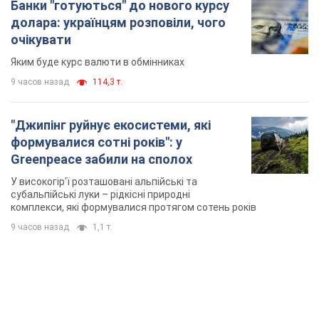
Банки "готуються" до нового курсу
долара: українцям розповіли, чого
очікувати
Яким буде курс валюти в обмінниках
9 часов назад
114,3 т.
"Джипінг руйнує екосистеми, які
формувалися сотні років": у
Greenpeace забили на сполох
У високогір'ї розташовані альпійські та
субальпійські луки – рідкісні природні
комплекси, які формувалися протягом сотень років
9 часов назад
1,1 т.