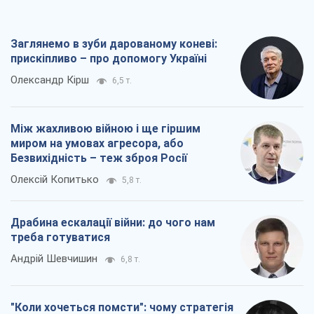
Заглянемо в зуби дарованому коневі:
прискіпливо – про допомогу Україні
Олександр Кірш
6,5 т.
Між жахливою війною і ще гіршим
миром на умовах агресора, або
Безвихідність – теж зброя Росії
Олексій Копитько
5,8 т.
Драбина ескалації війни: до чого нам
треба готуватися
Андрій Шевчишин
6,8 т.
"Коли хочеться помсти": чому стратегія