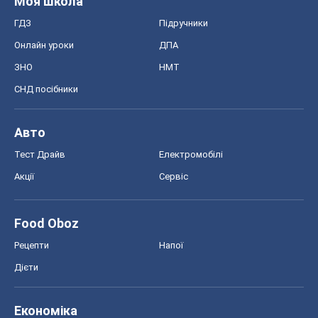
Моя школа
ГДЗ
Підручники
Онлайн уроки
ДПА
ЗНО
НМТ
СНД посібники
Авто
Тест Драйв
Електромобілі
Акції
Сервіс
Food Oboz
Рецепти
Напої
Дієти
Економіка