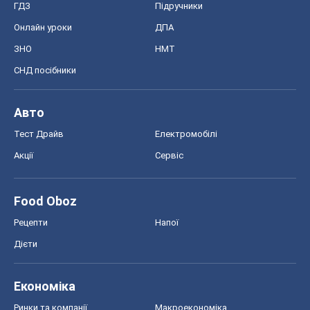
ГДЗ
Підручники
Онлайн уроки
ДПА
ЗНО
НМТ
СНД посібники
Авто
Тест Драйв
Електромобілі
Акції
Сервіс
Food Oboz
Рецепти
Напої
Дієти
Економіка
Ринки та компанії
Макроекономіка