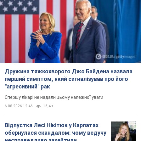
Дружина тяжкохворого Джо Байдена назвала
перший симптом, який сигналізував про його
"агресивний" рак
Спершу лікарі не надали цьому належної уваги
6.08.2026 12:46
16,4 т.
Відпустка Лесі Нікітюк у Карпатах
обернулася скандалом: чому ведучу
несправедливо захейтили