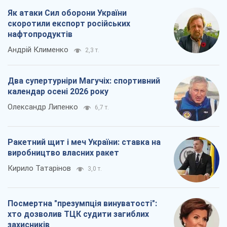
Як атаки Сил оборони України
скоротили експорт російських
нафтопродуктів
Андрій Клименко
2,3 т.
Два супертурніри Магучіх: спортивний
календар осені 2026 року
Олександр Липенко
6,7 т.
Ракетний щит і меч України: ставка на
виробництво власних ракет
Кирило Татарінов
3,0 т.
Посмертна "презумпція винуватості":
хто дозволив ТЦК судити загиблих
захисників