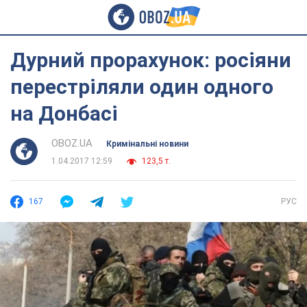
Дурний прорахунок: росіяни
перестріляли один одного
на Донбасі
OBOZ.UA
Кримінальні новини
1.04.2017 12:59
123,5 т.
167
РУС