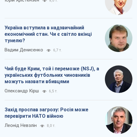
Юрій Хрістензен
8,0 т.
Україна вступила в надзвичайний
економічний стан. Чи є світло вкінці
тунелю?
Вадим Денисенко
6,7 т.
Чий буде Крим, той і переможе (NSJ), а
українських футбольних чиновників
можуть назвати вбивцями
Олександр Кірш
6,5 т.
Захід проспав загрозу: Росія може
перевірити НАТО війною
Леонід Невзлін
8,0 т.