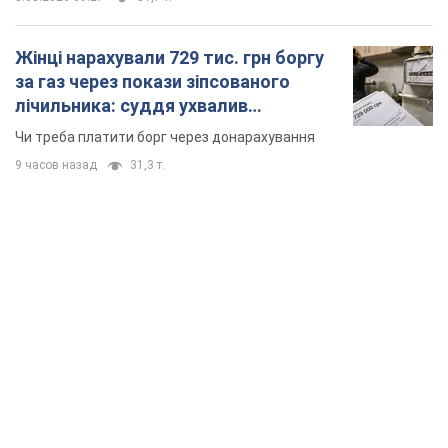
Жінці нарахували 729 тис. грн боргу
за газ через покази зіпсованого
лічильника: суддя ухвалив
неочікуване рішення
Чи треба платити борг через донарахування
9 часов назад
31,3 т.