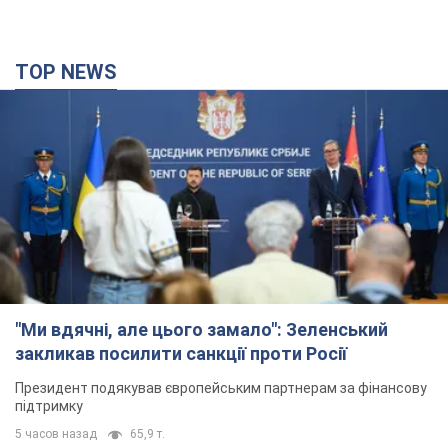
TOP NEWS
"Ми вдячні, але цього замало": Зеленський
закликав посилити санкції проти Росії
Президент подякував європейським партнерам за фінансову
підтримку
5 часов назад
65,9 т.