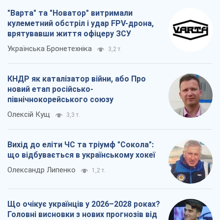
"Варта" та "Новатор" витримали
кулеметний обстріл і удар FPV-дрона,
врятувавши життя офіцеру ЗСУ
Українська Бронетехніка
3,2 т.
КНДР як каталізатор війни, або Про
новий етап російсько-
північнокорейського союзу
Олексій Кущ
3,3 т.
Вихід до еліти ЧС та тріумф "Сокола":
що відбувається в українському хокеї
Олександр Липенко
1,2 т.
Що очікує українців у 2026–2028 роках?
Головні висновки з нових прогнозів від