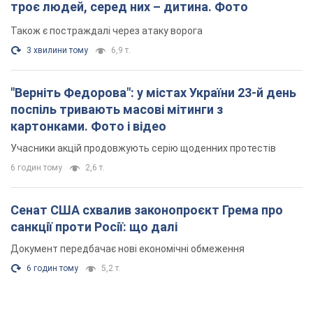
троє людей, серед них – дитина. Фото
Також є постраждалі через атаку ворога
3 хвилини тому
6,9 т.
"Верніть Федорова": у містах України 23-й день
поспіль тривають масові мітинги з
картонками. Фото і відео
Учасники акцій продовжують серію щоденних протестів
6 годин тому
2,6 т.
Сенат США схвалив законопроєкт Грема про
санкції проти Росії: що далі
Документ передбачає нові економічні обмеження
6 годин тому
5,2 т.