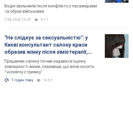
Відео
Водія звільнили після конфлікту з пасажирами
та образ військових
7.08.2026 15:47
9,1 т.
"Не слідкує за сексуальністю": у
Києві консультант салону краси
образив жінку після хімієтерапії,
розгорівся скандал. Фото
Працівник салону почав надавати оцінку
зовнішності жінки, сказавши, що вона носить
"чоловічу стрижку"
7 годин тому
16,5 т.