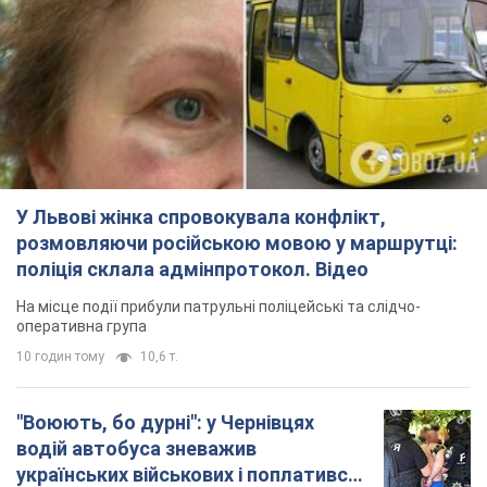
У Львові жінка спровокувала конфлікт,
розмовляючи російською мовою у маршрутці:
поліція склала адмінпротокол. Відео
На місце події прибули патрульні поліцейські та слідчо-
оперативна група
10 годин тому
10,6 т.
"Воюють, бо дурні": у Чернівцях
водій автобуса зневажив
українських військових і поплатився.