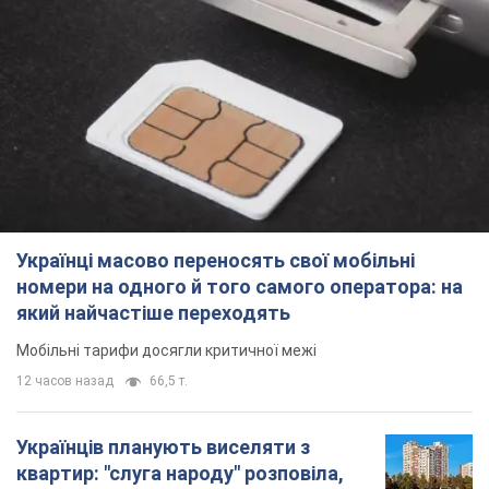
який найчастіше переходять
Мобільні тарифи досягли критичної межі
12 часов назад
66,5 т.
Українців планують виселяти з
квартир: "слуга народу" розповіла,
хто ухвалюватиме рішення про
знесення будинків
Чому хочуть зносити оселі українців
9.08.2026 23:18
59,8 т.
Українці масово купують дорогі нові
авто: скільки коштує
найпопулярніша модель
Які марки автомобілів воліють купувати
мешканці України
9.08.2026 22:48
38,3 т.