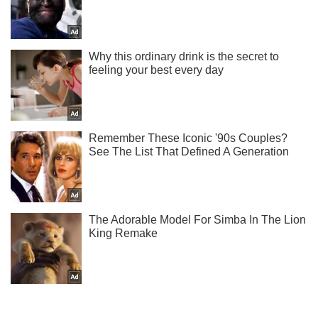
Тисни! Підписуйся! Читай тільки найкраще!