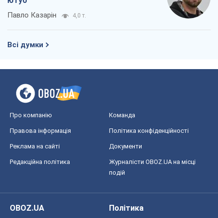
Реклама на сайті
Документи
Редакційна політика
Журналісти OBOZ.UA на місці
подій
OBOZ.UA
Політика
Світ
Розслідування
Блоги
Суспільство
Регіони України
Київ
Харків
Запоріжжя
Дніпро
Черкаси
Спорт