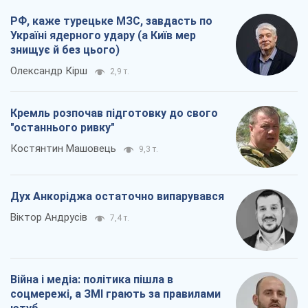
Дух Анкоріджа остаточно випарувався
Віктор Андрусів
7,4 т.
Війна і медіа: політика пішла в
соцмережі, а ЗМІ грають за правилами
ютуб
Павло Казарін
4,0 т.
Всі думки
Про компанію
Команда
Правова інформація
Політика конфіденційності