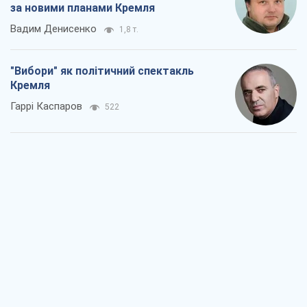
РФ, каже турецьке МЗС, завдасть по
Україні ядерного удару (а Київ мер
знищує й без цього)
Олександр Кірш
2,9 т.
Кремль розпочав підготовку до свого
"останнього ривку"
Костянтин Машовець
9,3 т.