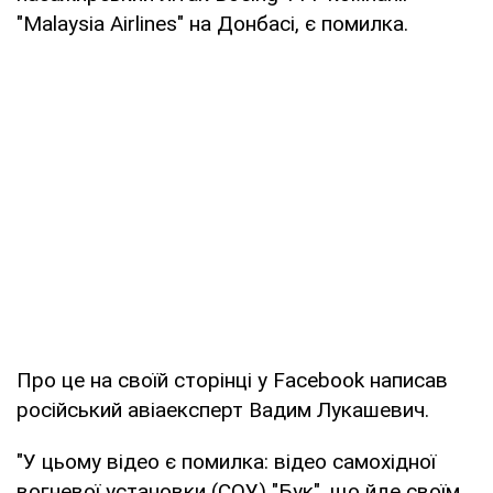
"Malaysia Airlines" на Донбасі, є помилка.
Про це на своїй сторінці у Facebook написав
російський авіаексперт Вадим Лукашевич.
"У цьому відео є помилка: відео самохідної
вогневої установки (СОУ) "Бук", що йде своїм