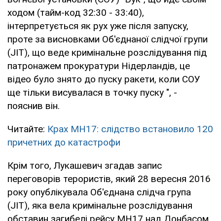
ходом (тайм-код 32:30 - 33:40),
інтерпретується як рух уже після запуску,
проте за висновками Об'єднаної слідчої групи
(JIT), що веде кримінальне розслідування під
патронажем прокуратури Нідерландів, це
відео було знято до пуску ракети, коли СОУ
ще тільки висувалася в точку пуску ", -
пояснив він.
Читайте:
Крах МН17: слідство встановило 120
причетних до катастрофи
Крім того, Лукашевич згадав запис
переговорів терористів, який 28 вересня 2016
року опублікувала Об'єднана слідча група
(JIT), яка вела кримінальне розслідування
обставин загибелі рейсу МН17 над Донбасом.