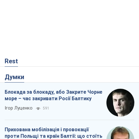
Блокада за блокаду, або Закрите Чорне
море – час закривати Росії Балтику
Ігор Луценко
591
Прихована мобілізація і провокації
проти Польщі та країн Балтії: що стоїть
за новими планами Кремля
Вадим Денисенко
1,8 т.
"Вибори" як політичний спектакль
Кремля
Гаррі Каспаров
522