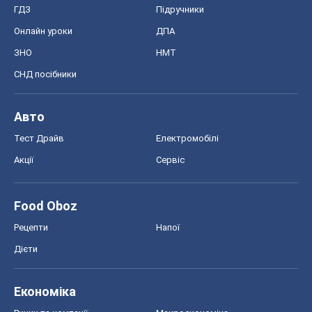
Food Oboz
Рецепти
Напої
Дієти
Економіка
Ринки та компанії
Макроекономіка
MedOboz
Новини медицини
MAMACLUB
Шоу
Афіша
Плітки
Краса
Мода
Жіночий журнал