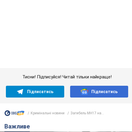
Підписатись
Підписатись
Кримінальні новини
Загибель МН17 на...
Важливе
Українці масово переносять свої мобільні
номери на одного й того самого оператора: на