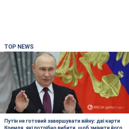
Путін не готовий завершувати війну: дві карти
Кремля, які потрібно вибити, щоб змінити його
думку. Інтерв’ю з Веселовським
Без зміни російських розрахунків швидкого завершення війни
не буде
5 часов назад
36,1 т.
Дрони атакували НПЗ у Нижньокамську: після
вибухів було видно дим. Відео
Місцеві активно публікували фото та відео
4 часа назад
4,8 т.