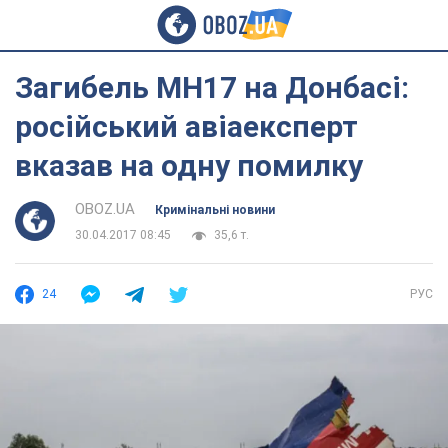
Загибель МН17 на Донбасі:
російський авіаексперт
вказав на одну помилку
OBOZ.UA
Кримінальні новини
30.04.2017 08:45
35,6 т.
24
РУС