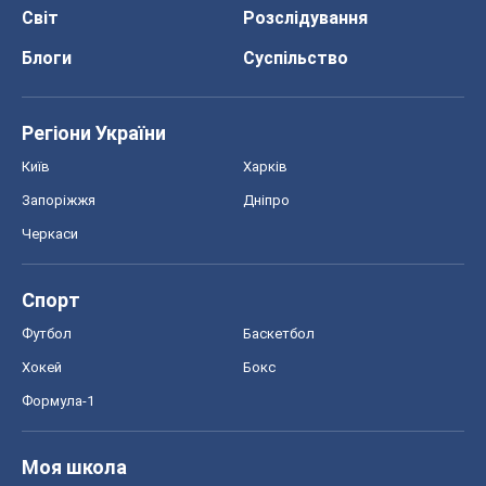
Футбол
Баскетбол
Хокей
Бокс
Формула-1
Моя школа
ГДЗ
Підручники
Онлайн уроки
ДПА
ЗНО
НМТ
СНД посібники
Авто
Тест Драйв
Електромобілі
Акції
Сервіс