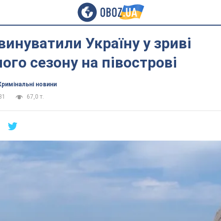
винуватили Україну у зриві
ого сезону на півострові
Кримінальні новини
31
67,0 т.