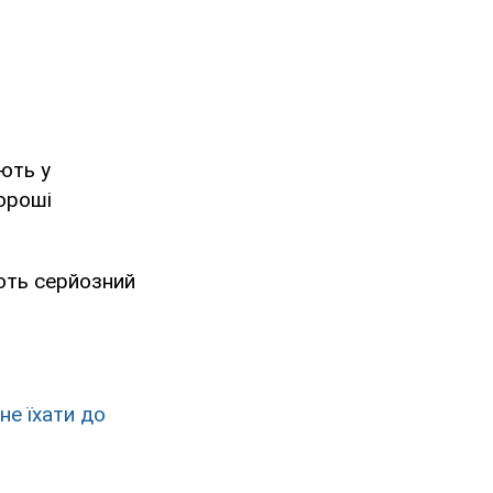
ають у
ороші
ають серйозний
не їхати до