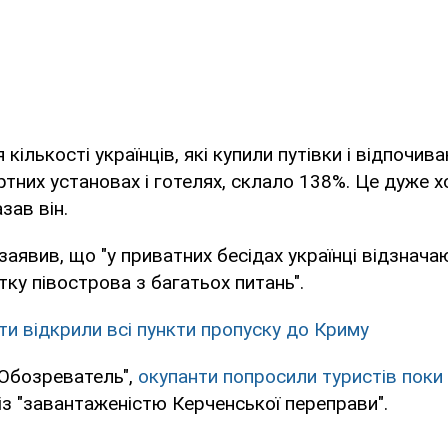
 кількості українців, які купили путівки і відпочив
тних установах і готелях, склало 138%. Це дуже х
зав він.
 заявив, що "у приватних бесідах українці відзнач
тку півострова з багатьох питань".
ти відкрили всі пункти пропуску до Криму
"Обозреватель",
окупанти попросили туристів поки 
 із "завантаженістю Керченської переправи".