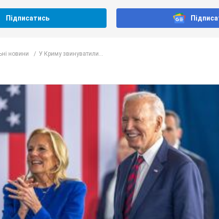
Підписатись
Підписа
ьні новини
У Криму звинуватили...