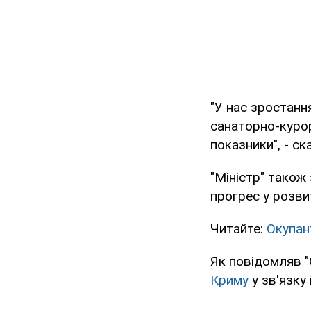
"У нас зростання
санаторно-курор
показники", - ска
"Міністр" також
прогрес у розви
Читайте:
Окупан
Як повідомляв 
Криму
у зв'язку