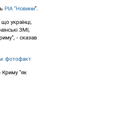
ть
РІА "Новини
".
 що українці,
аїнські ЗМІ,
риму", - сказав
им: фотофакт
 Криму "як