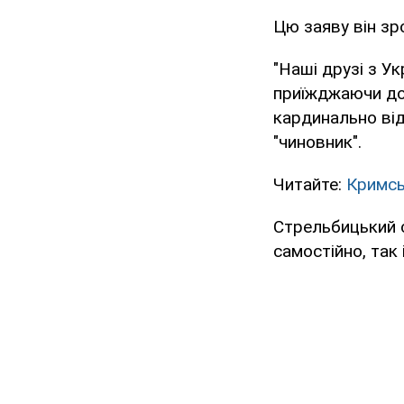
Цю заяву він зр
"Наші друзі з Ук
приїжджаючи до 
кардинально від
"чиновник".
Читайте:
Кримсь
Стрельбицький с
самостійно, так 