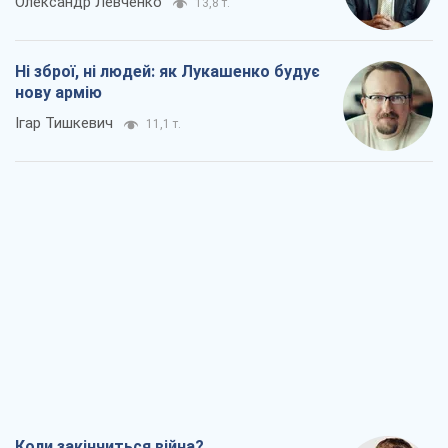
Олександр Левченко
13,8 т.
Ні зброї, ні людей: як Лукашенко будує
нову армію
Ігар Тишкевич
11,1 т.
Коли закінчиться війна?