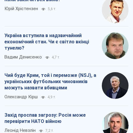
Юрій Хрістензен
5,6 т.
Україна вступила в надзвичайний
економічний стан. Чи є світло вкінці
тунелю?
Вадим Денисенко
4,7 т.
Чий буде Крим, той і переможе (NSJ), а
українських футбольних чиновників
можуть назвати вбивцями
Олександр Кірш
4,9 т.
Захід проспав загрозу: Росія може
перевірити НАТО війною
Леонід Невзлін
7,2 т.