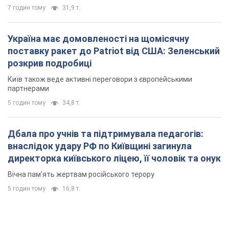
7 годин тому
31,9 т.
Україна має домовленості на щомісячну
поставку ракет до Patriot від США: Зеленський
розкрив подробиці
Київ також веде активні переговори з європейськими
партнерами
5 годин тому
34,8 т.
Дбала про учнів та підтримувала педагогів:
внаслідок удару РФ по Київщині загинула
директорка київського ліцею, її чоловік та онук
Вічна пам'ять жертвам російського терору
5 годин тому
16,8 т.