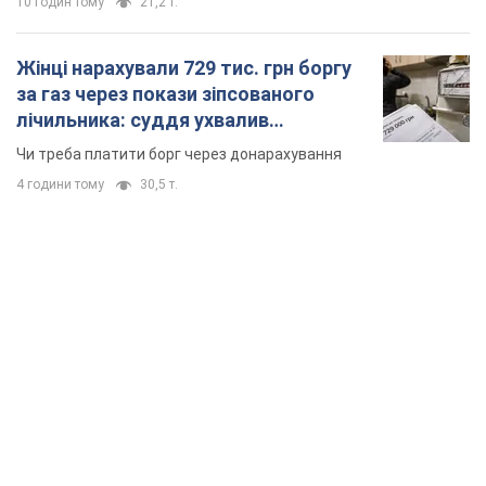
10 годин тому
21,2 т.
Жінці нарахували 729 тис. грн боргу
за газ через покази зіпсованого
лічильника: суддя ухвалив
неочікуване рішення
Чи треба платити борг через донарахування
4 години тому
30,5 т.