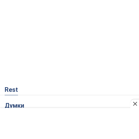
Rest
Думки
Збіг інтересів двох цинічних гравців чи
таємний план Трампа і Путіна?
Віктор Швець
12,0 т.