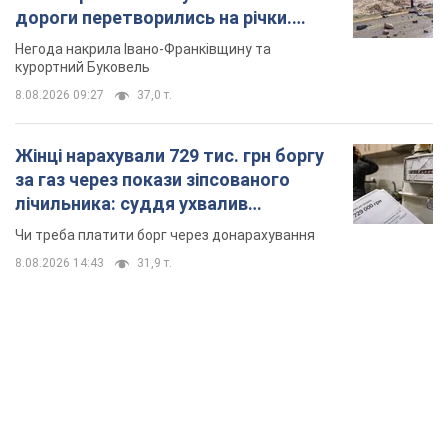
дороги перетворились на річки.
Відео
Негода накрила Івано-Франківщину та
курортний Буковель
8.08.2026 09:27
37,0 т.
Жінці нарахували 729 тис. грн боргу
за газ через покази зіпсованого
лічильника: суддя ухвалив
неочікуване рішення
Чи треба платити борг через донарахування
8.08.2026 14:43
31,9 т.