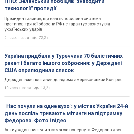
ППО: Зеленський пообіцяв "знаходити
технології" протидії
Президент заявив, що навіть посилена система
протиповітряної оборони РФ не гарантує захисту від
українських ударів
9 часов назад
72,2 т.
Україна придбала у Туреччини 70 балістичних
ракет і багато іншого озброєння: у Держдепі
США оприлюднили список
Держдеп вже поставив до відома американський Конгрес
10 часов назад
13,2 т.
"Нас почули на одне вухо": у містах України 24-й
день поспіль тривають мітинги на підтримку
Федорова. Фото і відео
Антиурядові виступи з вимогою повернути Федорова досі