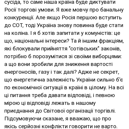
сусіда, то саме наша країна буде диктувати
Росії торгові умови. Я вже мовчу про банальну
конкуренції. Але якщо Росія першою вступить
до СОТ, тоді Україна знову повинна буде стати
на коліна. І я б хотів запитати у комуністів: це
що, національні інтереси? Та й іншим фракціям,
які блокували прийняття "сотівських" законів,
потрібно б порозумітися зі своїми виборцями:
а що вони зробили для зниження вартості
енергоносіїв, газу і так далі? Адже не секрет,
що енергетична залежність України сильно б'є
по економічної ситуації в країні в цілому. На всі
ці питання треба давати відповіді, і певною
мірою ці відповіді лежать в нашому
приєднання до Світової організації торгівлі.
Підсумовуючи сказане, я вважаю, що про
якісь серйозні конфлікти говорити не варто.