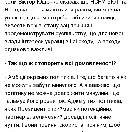
коли Віктор Ющенко сказав, що НСНУ, БЮТ та
Народна партія мають йти разом, він мав на
увазі те, що нам потрібно зблизити позиції,
вивести всіх зі стану заціпеніння і
продемонструвати суспільству, що для нової
влади інтереси українців і зі сходу, і з заходу -
однаково важливі.
- Так що ж стопорить всі домовленості?
- Амбіції окремих політиків. І те, що багато ніяк
не можуть забути минулого. А я вважаю, що
політику не можна довго жити минулим - це
гальмує його розвиток. Адже у тих політиків,
яких Президент сприймає як потенційних
партнерів, величезний досвід і політичне
чуття. І вони повинні скористатися ним, щоб