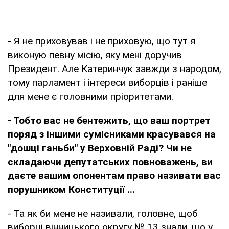
- Я не приховував і не приховую, що тут я
виконую певну місію, яку мені доручив
Президент. Але Катеринчук завжди з народом,
тому парламент і інтереси виборців і раніше
для мене є головними пріоритетами.
- Тобто вас не бентежить, що ваш портрет
поряд з іншими сумісниками красувався на
"дошці ганьби" у Верховній Раді? Чи не
складаючи депутатських повноважень, ви
даєте вашим опонентам право називати вас
порушником Конституції ...
- Та як би мене не називали, головне, щоб
виборці вінницького округу № 13 знали, що у