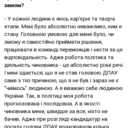
замом?
- У кожної людини є якісь кар'єрні та творчі
етапи. Мені було абсолютно неважливо, ким я
стану. Головною умовою для мене було, чи
зможу я самостійно приймати рішення,
працювати в команді переможців і нести за це
відповідальність. Адже робота політика та
діяльність чиновника - це абсолютно різні речі.
І мені здається, що я не став головою ДПАУ
саме з тієї причиною, що я не був і зараз не є
"чиїмось" людиною. А я вважаю себе людиною
України. Так, в політиці моя робота
прогнозована і послідовна. А в якості
чиновника мене, швидше за все, ніхто не
бачив. Адже при розгляді кандидатур на
посаду голови ДПАУ враховували кілька