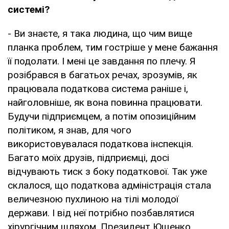
системі?
- Ви знаєте, я така людина, що чим вище
планка проблем, тим гостріше у мене бажання
її подолати. І мені це завдання по плечу. Я
розібрався в багатьох речах, зрозумів, як
працювала податкова система раніше і,
найголовніше, як вона повинна працювати.
Будучи підприємцем, а потім опозиційним
політиком, я знав, для чого
використовувалася податкова інспекція.
Багато моїх друзів, підприємці, досі
відчувають тиск з боку податкової. Так уже
склалося, що податкова адміністрація стала
величезною пухлиною на тілі молодої
держави. І від неї потрібно позбавлятися
хірургічним шляхом. Президент Ющенко