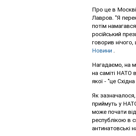
Про це в Москві
Лавров. "Я перек
потім намагався
російський през
говорив нічого, 
Новини
.
Нагадаємо, на м
на саміті НАТО 
якої - "це Східн
Як зазначалося,
приймуть у НАТО
може почати від
республікою в ск
антинатовські н