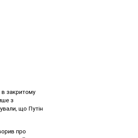
у в закритому
ише з
ували, що Путін
оворив про