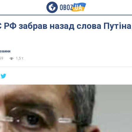
 РФ забрав назад слова Путіна
новини
59
1,5 т.