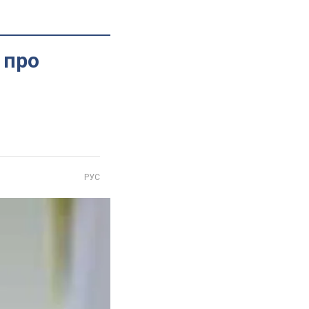
 про
РУС