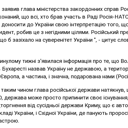
 заявив глава міністерства закордонних справ Росі
онаний, що всі, хто брав участь в Раді Росія-НАТО
 доносити до України свою інтерпретацію того, щ
идент, робив це з негідними цілями. Російський пр
що б зазіхало на суверенітет України ", - цитує с
инулому тижні з'явилася інформація про те, що В
в Бухаресті назвав Україну не державою, а територ
а Європа, а частина, і значна, подарована нами (Росі
 таким чином глава російської держави натякнув,
, держава може просто припинити своє існування,
торгнення від сусідньої держави Криму, що є ав
ладі України, і Східної України, де панують пророс
астрою.