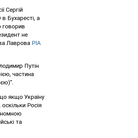
ї Сергій
 в Бухаресті, а
о говорив
езидент не
лова Лаврова
РІА
олодимир Путін
ією, частина
єю)".
 що якщо Україну
 оскільки Росія
тономною
ійські та