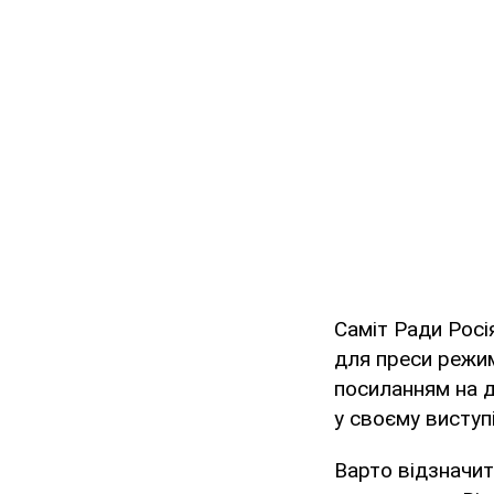
Саміт Ради Росі
для преси режим
посиланням на д
у своєму виступі
Варто відзначит