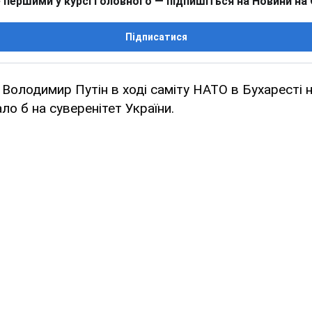
 першими у курсі головного — підпишіться на Новини на
Підписатися
 Володимир Путін в ході саміту НАТО в Бухаресті 
ало б на суверенітет України.