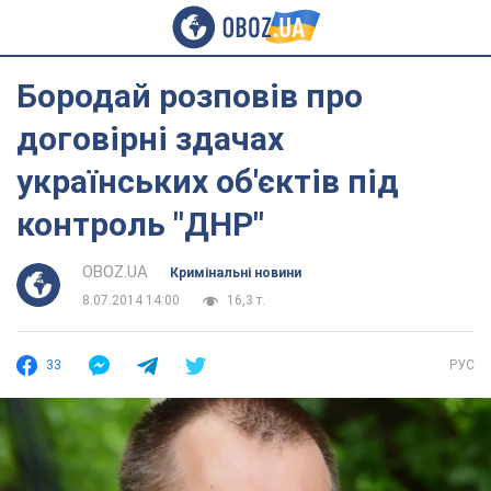
Бородай розповів про
договірні здачах
українських об'єктів під
контроль "ДНР"
OBOZ.UA
Кримінальні новини
8.07.2014 14:00
16,3 т.
33
РУС