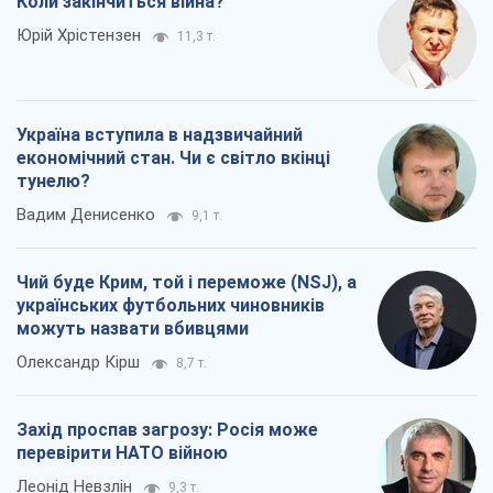
Коли закінчиться війна?
Юрій Хрістензен
11,3 т.
Україна вступила в надзвичайний
економічний стан. Чи є світло вкінці
тунелю?
Вадим Денисенко
9,1 т.
Чий буде Крим, той і переможе (NSJ), а
українських футбольних чиновників
можуть назвати вбивцями
Олександр Кірш
8,7 т.
Захід проспав загрозу: Росія може
перевірити НАТО війною
Леонід Невзлін
9,3 т.