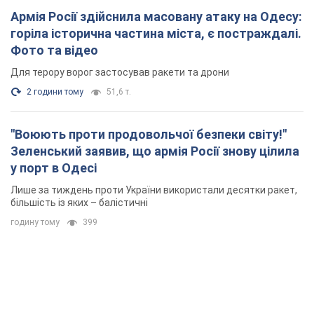
Армія Росії здійснила масовану атаку на Одесу:
горіла історична частина міста, є постраждалі.
Фото та відео
Для терору ворог застосував ракети та дрони
2 години тому
51,6 т.
"Воюють проти продовольчої безпеки світу!"
Зеленський заявив, що армія Росії знову цілила
у порт в Одесі
Лише за тиждень проти України використали десятки ракет,
більшість із яких – балістичні
годину тому
399