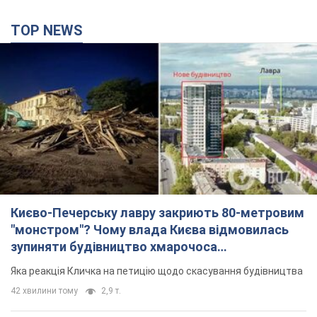
TOP NEWS
Києво-Печерську лавру закриють 80-метровим
"монстром"? Чому влада Києва відмовилась
зупиняти будівництво хмарочоса
"московського вірянина"
Яка реакція Кличка на петицію щодо скасування будівництва
42 хвилини тому
2,9 т.