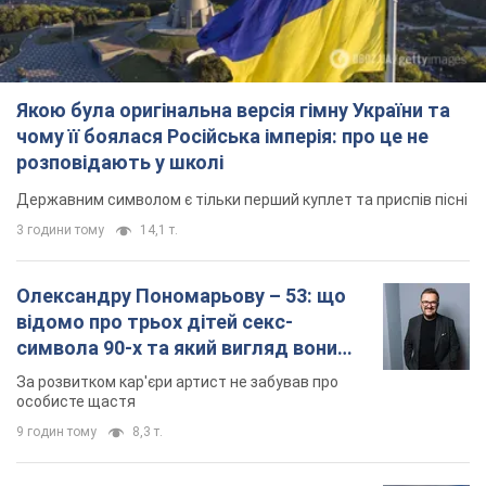
Якою була оригінальна версія гімну України та
чому її боялася Російська імперія: про це не
розповідають у школі
Державним символом є тільки перший куплет та приспів пісні
3 години тому
14,1 т.
Олександру Пономарьову – 53: що
відомо про трьох дітей секс-
символа 90-х та який вигляд вони
мають
За розвитком кар'єри артист не забував про
особисте щастя
9 годин тому
8,3 т.