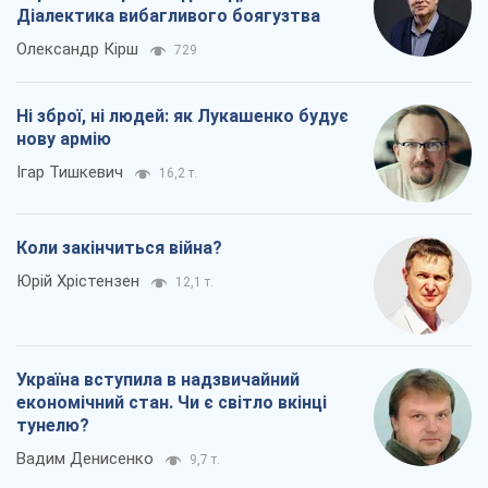
Діалектика вибагливого боягузтва
Олександр Кірш
729
Ні зброї, ні людей: як Лукашенко будує
нову армію
Ігар Тишкевич
16,2 т.
Коли закінчиться війна?
Юрій Хрістензен
12,1 т.
Україна вступила в надзвичайний
економічний стан. Чи є світло вкінці
тунелю?
Вадим Денисенко
9,7 т.