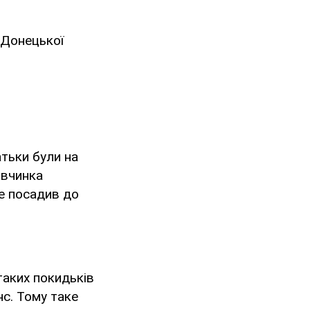
 Донецької
атьки були на
івчинка
де посадив до
таких покидьків
нс. Тому таке