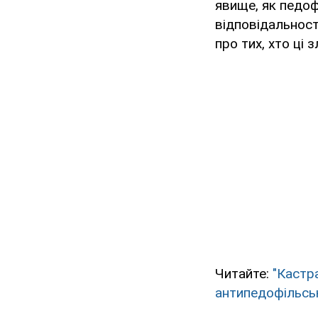
явище, як педоф
відповідальності
про тих, хто ці 
Читайте:
"Кастр
антипедофільсь