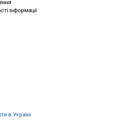
лення
сті інформації
ти в Україні