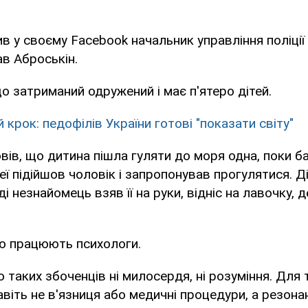
в у своєму Facebook начальник управління поліції
ав Аброськін.
що затриманий одружений і має п'ятеро дітей.
крок: педофілів України готові "показати світу"
вів, що дитина пішла гуляти до моря одна, поки б
неї підійшов чоловік і запропонував прогулятися. Д
і незнайомець взяв її на руки, відніс на лавочку, 
ою працюють психологи.
о таких збоченців ні милосердя, ні розуміння. Для 
віть не в'язниця або медичні процедури, а резона