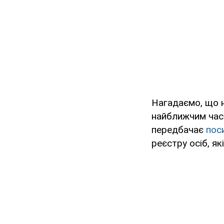
Нагадаємо, що н
найближчим час
передбачає
пос
реєстру осіб, як