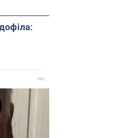
дофіла:
РУС