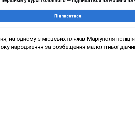
 першими у курсі головного — підпишіться на Новини на
Підписатися
вня, на одному з місцевих пляжів Маріуполя поліці
року народження за розбещення малолітньої дівчи