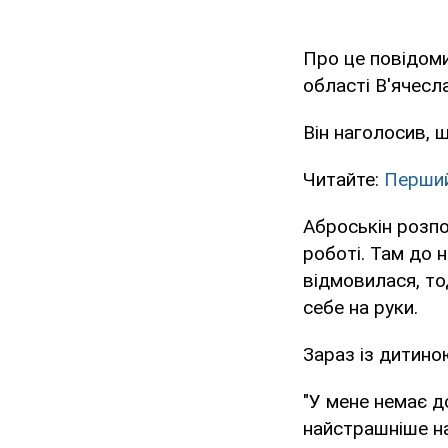
Про це повідоми
області В'ячесл
Він наголосив, 
Читайте:
Перший 
Аброськін розпо
роботі. Там до 
відмовилася, тод
себе на руки.
Зараз із дитин
"У мене немає д
найстрашніше на