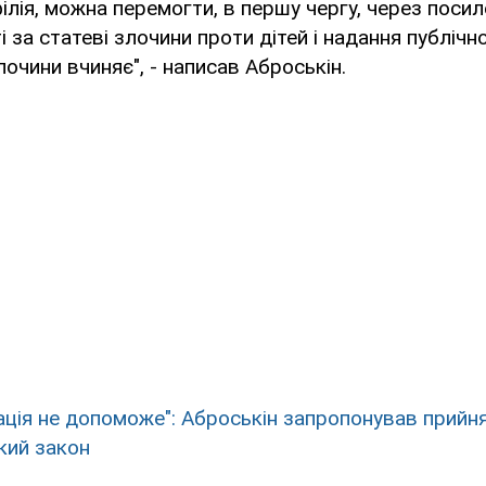
ілія, можна перемогти, в першу чергу, через поси
 за статеві злочини проти дітей і надання публічно
злочини вчиняє", - написав Аброськін.
ація не допоможе": Аброськін запропонував прийня
кий закон