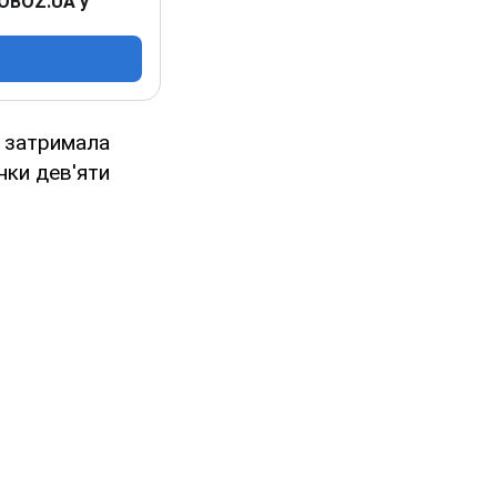
 OBOZ.UA у
я затримала
нки дев'яти