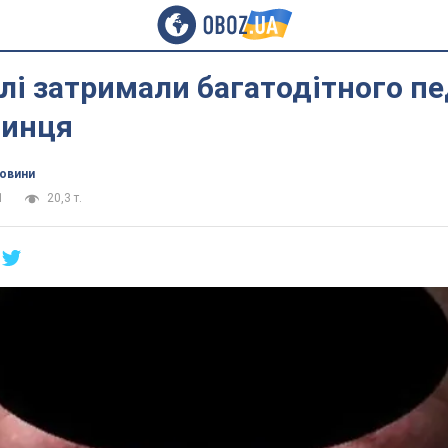
лі затримали багатодітного пе
чинця
новини
1
20,3 т.