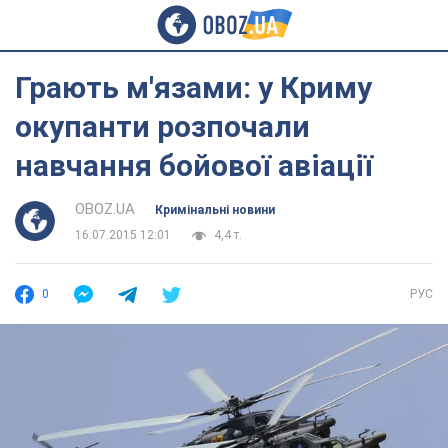
Грають м'язами: у Криму
окупанти розпочали
навчання бойової авіації
OBOZ.UA
Кримінальні новини
16.07.2015 12:01
4,4 т.
0
РУС