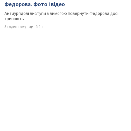
Федорова. Фото і відео
Антиурядові виступи з вимогою повернути Федорова досі
тривають
5 годин тому
3,9 т.