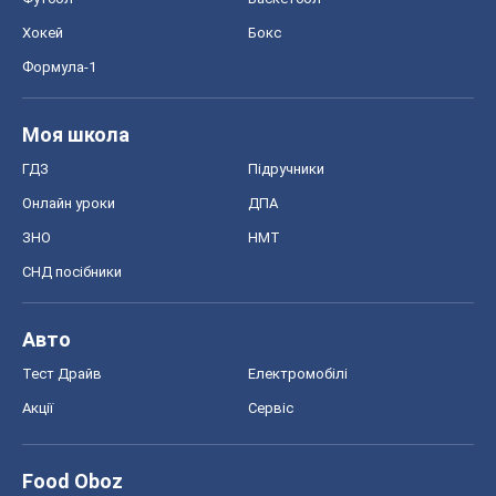
Хокей
Бокс
Формула-1
Моя школа
ГДЗ
Підручники
Онлайн уроки
ДПА
ЗНО
НМТ
СНД посібники
Авто
Тест Драйв
Електромобілі
Акції
Сервіс
Food Oboz