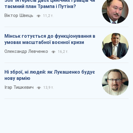
Збіг інтересів двох цинічних гравців чи
таємний план Трампа і Путіна?
Віктор Швець
11,2 т.
Мінськ готується до функціонування в
умовах масштабної воєнної кризи
Олександр Левченко
16,2 т.
Ні зброї, ні людей: як Лукашенко будує
нову армію
Ігар Тишкевич
13,9 т.