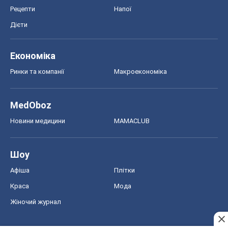
Рецепти
Напої
Дієти
Економіка
Ринки та компанії
Макроекономіка
MedOboz
Новини медицини
MAMACLUB
Шоу
Афіша
Плітки
Краса
Мода
Жіночий журнал