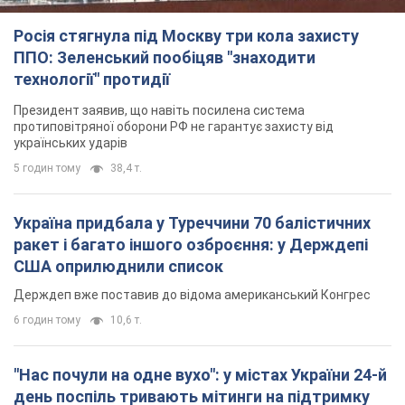
Росія стягнула під Москву три кола захисту
ППО: Зеленський пообіцяв "знаходити
технології" протидії
Президент заявив, що навіть посилена система
протиповітряної оборони РФ не гарантує захисту від
українських ударів
5 годин тому
38,4 т.
Україна придбала у Туреччини 70 балістичних
ракет і багато іншого озброєння: у Держдепі
США оприлюднили список
Держдеп вже поставив до відома американський Конгрес
6 годин тому
10,6 т.
"Нас почули на одне вухо": у містах України 24-й
день поспіль тривають мітинги на підтримку