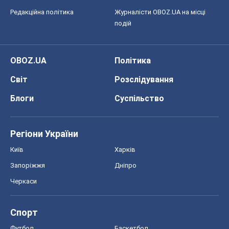
Редакційна політика
Журналісти OBOZ.UA на місці
подій
OBOZ.UA
Політика
Світ
Розслідування
Блоги
Суспільство
Регіони України
Київ
Харків
Запоріжжя
Дніпро
Черкаси
Спорт
Футбол
Баскетбол