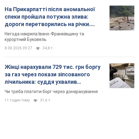
На Прикарпатті після аномальної
спеки пройшла потужна злива:
дороги перетворились на річки.
Відео
Негода накрила Івано-Франківщину та
курортний Буковель
8.08.2026 09:27
34,8 т.
Жінці нарахували 729 тис. грн боргу
за газ через покази зіпсованого
лічильника: суддя ухвалив
неочікуване рішення
Чи треба платити борг через донарахування
11 годин тому
31,6 т.