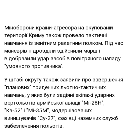
Міноборони країни-агресора на окупованій
території Криму також провело тактичні
навчання із зенітним ракетним полком. Під час
маневрів підрозділи здійснили марш і
відобразили удар засобів повітряного нападу
"умовного противника".
У штабі округу також заявили про завершення
"планових" триденних льотно-тактичних
навчань, у яких були задіяні екіпажі ударних
вертольотів армійської авіації "Мі-28Н",
"Ка-52" і "Мі-35М", модернізованих
винищувачів "Су-27", фахівці наземних служб
забезпечення польотів.