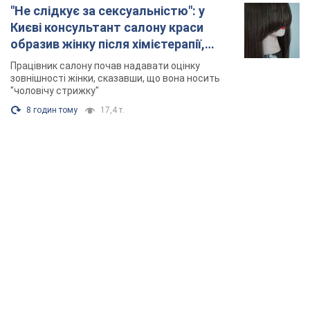
"Не слідкує за сексуальністю": у
Києві консультант салону краси
образив жінку після хімієтерапії,
розгорівся скандал. Фото
Працівник салону почав надавати оцінку
зовнішності жінки, сказавши, що вона носить
"чоловічу стрижку"
8 годин тому
17,4 т.