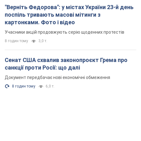
"Верніть Федорова": у містах України 23-й день
поспіль тривають масові мітинги з
картонками. Фото і відео
Учасники акцій продовжують серію щоденних протестів
8 годин тому
3,0 т.
Сенат США схвалив законопроєкт Грема про
санкції проти Росії: що далі
Документ передбачає нові економічні обмеження
8 годин тому
6,0 т.