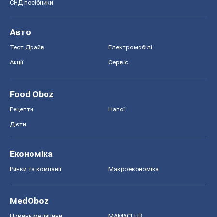
СНД посібники
Авто
Тест Драйв
Електромобілі
Акції
Сервіс
Food Oboz
Рецепти
Напої
Дієти
Економіка
Ринки та компанії
Макроекономіка
MedOboz
Новини медицини
MAMACLUB