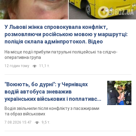
У Львові жінка спровокувала конфлікт,
розмовляючи російською мовою у маршрутці:
поліція склала адмінпротокол. Відео
На місце події прибули патрульні поліцейські та слідчо-
оперативна група
12 годин тому
11,1 т.
"Воюють, бо дурні": у Чернівцях
водій автобуса зневажив
українських військових і поплатився.
Відео
Водія звільнили після конфлікту з пасажирами
та образ військових
7.08.2026 15:47
9,5 т.