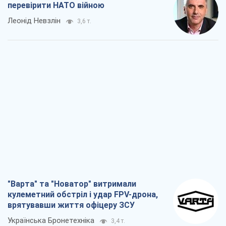
перевірити НАТО війною
Леонід Невзлін
3,6 т.
"Варта" та "Новатор" витримали
кулеметний обстріл і удар FPV-дрона,
врятувавши життя офіцеру ЗСУ
Українська Бронетехніка
3,4 т.