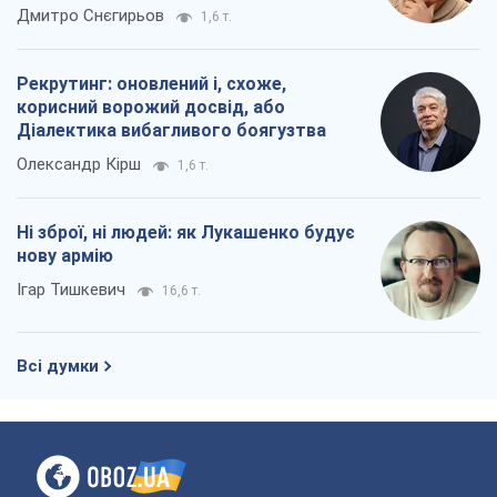
окупантів
Дмитро Снєгирьов
1,6 т.
Рекрутинг: оновлений і, схоже,
корисний ворожий досвід, або
Діалектика вибагливого боягузтва
Олександр Кірш
1,6 т.
Ні зброї, ні людей: як Лукашенко будує
нову армію
Ігар Тишкевич
16,6 т.
Всі думки