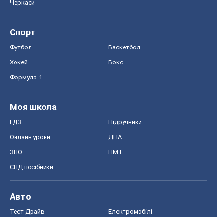
Черкаси
Спорт
Футбол
Баскетбол
Хокей
Бокс
Формула-1
Моя школа
ГДЗ
Підручники
Онлайн уроки
ДПА
ЗНО
НМТ
СНД посібники
Авто
Тест Драйв
Електромобілі