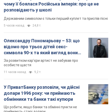
чому її боялася Російська імперія: про це не
розповідають у школі
Державним символом є тільки перший куплет та приспів пісні
5 часов назад
24,8 т.
Олександру Пономарьову – 53: що
відомо про трьох дітей секс-
символа 90-х та який вигляд вони
мають
За розвитком кар'єри артист не забував про
особисте щастя
11 часов назад
9,2 т.
У ПриватБанку розповіли, чи дійсні
долари 1996 року: чи приймають
обмінники та банки такі купюри
Що робити, якщо банки та обмінні пункти не
приймають старі долари