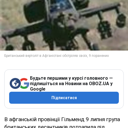
Будьте першими у курсі головного —
підпишіться на Новини на OBOZ.UA у
Google
Підписатися
В афганській провінції Гільменд 9 липня група
британських десантників потрапила під