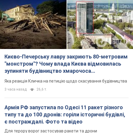
Києво-Печерську лавру закриють 80-метровим
"монстром"? Чому влада Києва відмовилась
зупиняти будівництво хмарочоса
"московського вірянина"
Яка реакція Кличка на петицію щодо скасування будівництва
3 часа назад
26,6 т.
Армія РФ запустила по Одесі 11 ракет різного
типу та до 100 дронів: горіли історичні будівлі,
є постраждалі. Фото та відео
Для терору ворог застосував ракети та дрони