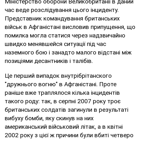
Міністерство оборони Великобританії в даний
час веде розслідування цього інциденту.
Представник командування британських
військ в Афганістані висловив припущення, що
помилка могла статися через надзвичайно
швидко менявшейся ситуації під час
наземного бою і занадто малого відстані між
позиціями десантників і талібів.
Це перший випадок внутрібрітанского
"дружнього вогню" в Афганістані. Проте
раніше вже траплялося кілька інцидентів
такого роду: так, в серпні 2007 року троє
британських солдатів загинули в результаті
вибуху бомби, яку скинув на них
американський військовий літак, а в квітні
2002 року з цієї ж причини були вбиті четверо