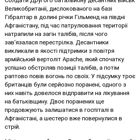
Солдати Другого батальйону десантних військ
Великобританії, дислокованого на базі
Гібралтар в долині річки Гільменд на півдні
Афганістану, під час патрулювання території
натрапили на загін талібів, після чого
зав'язалася перестрілка. Десантники
викликали в якості підтримки з повітря
армійський вертоліт Apache, який спочатку
успішно обстріляв позиції талібів, а потім
раптово повів вогонь по своїх. У підсумку троє
британців були серйозно поранені, одного з
них навіть довелося відправити на лікування
на батьківщину. Двоє поранених ще
продовжують залишатися в госпіталі в
Афганістані, а шестеро вже повернулися в
стрій.