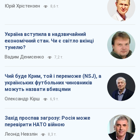
Юрій Хрістензен
8,6 т.
Україна вступила в надзвичайний
економічний стан. Чи є світло вкінці
тунелю?
Вадим Денисенко
7,2 т.
Чий буде Крим, той і переможе (NSJ), а
українських футбольних чиновників
можуть назвати вбивцями
Олександр Кірш
6,9 т.
Захід проспав загрозу: Росія може
перевірити НАТО війною
Леонід Невзлін
8,3 т.