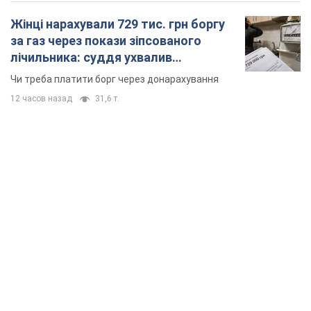
Жінці нарахували 729 тис. грн боргу
за газ через покази зіпсованого
лічильника: суддя ухвалив
неочікуване рішення
Чи треба платити борг через донарахування
12 часов назад
31,6 т.