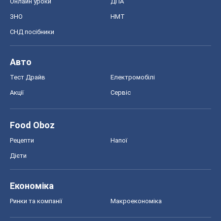
Онлайн уроки
ДПА
ЗНО
НМТ
СНД посібники
Авто
Тест Драйв
Електромобілі
Акції
Сервіс
Food Oboz
Рецепти
Напої
Дієти
Економіка
Ринки та компанії
Макроекономіка