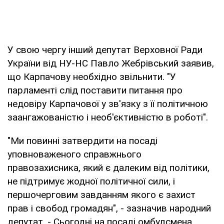
У свою чергу інший депутат Верховної Ради
України від НУ-НС Павло Жебрівський заявив,
що Карпачову необхідно звільнити. "У
парламенті слід поставити питання про
недовіру Карпачової у зв'язку з її політичною
заангажованістю і необ'єктивністю в роботі".
"Ми повинні затвердити на посаді
уповноваженого справжнього
правозахисника, який є далеким від політики,
не підтримує жодної політичної сили, і
першочерговим завданням якого є захист
прав і свобод громадян", - зазначив народний
депутат. - Сьогодні на посаді омбудсмена