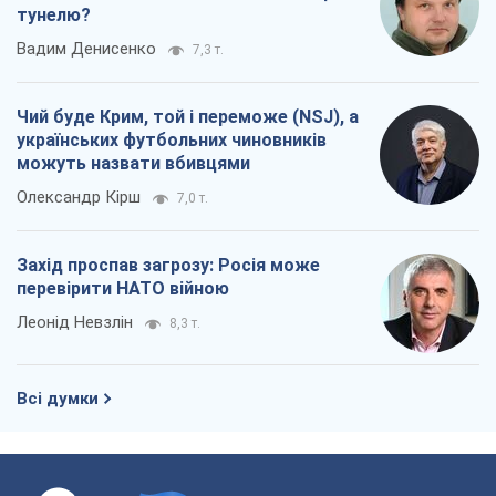
тунелю?
Вадим Денисенко
7,3 т.
Чий буде Крим, той і переможе (NSJ), а
українських футбольних чиновників
можуть назвати вбивцями
Олександр Кірш
7,0 т.
Захід проспав загрозу: Росія може
перевірити НАТО війною
Леонід Невзлін
8,3 т.
Всі думки