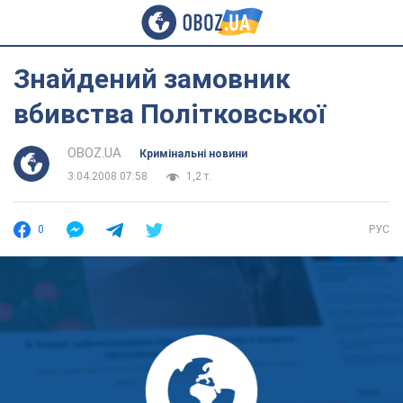
Знайдений замовник
вбивства Політковської
OBOZ.UA
Кримінальні новини
3.04.2008 07:58
1,2 т.
0
РУС