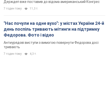
Держдеп вже поставив до відома американський Конгрес
7 годин тому
11,3 т.
"Нас почули на одне вухо": у містах України 24-й
день поспіль тривають мітинги на підтримку
Федорова. Фото і відео
Антиурядові виступи з вимогою повернути Федорова досі
тривають
7 годин тому
4,3 т.