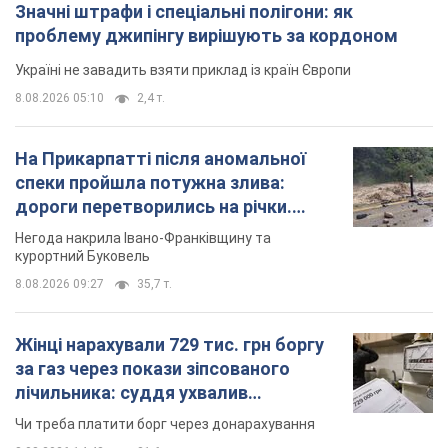
Значні штрафи і спеціальні полігони: як
проблему джипінгу вирішують за кордоном
Україні не завадить взяти приклад із країн Європи
8.08.2026 05:10
2,4 т.
На Прикарпатті після аномальної
спеки пройшла потужна злива:
дороги перетворились на річки.
Відео
Негода накрила Івано-Франківщину та
курортний Буковель
8.08.2026 09:27
35,7 т.
Жінці нарахували 729 тис. грн боргу
за газ через покази зіпсованого
лічильника: суддя ухвалив
неочікуване рішення
Чи треба платити борг через донарахування