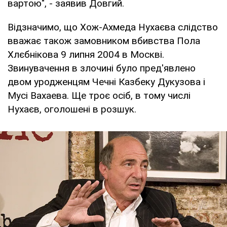
вартою", - заявив Довгий.
Відзначимо, що Хож-Ахмеда Нухаєва слідство
вважає також замовником вбивства Пола
Хлєбнікова 9 липня 2004 в Москві.
Звинувачення в злочині було пред'явлено
двом уродженцям Чечні Казбеку Дукузова і
Мусі Вахаева. Ще троє осіб, в тому числі
Нухаєв, оголошені в розшук.