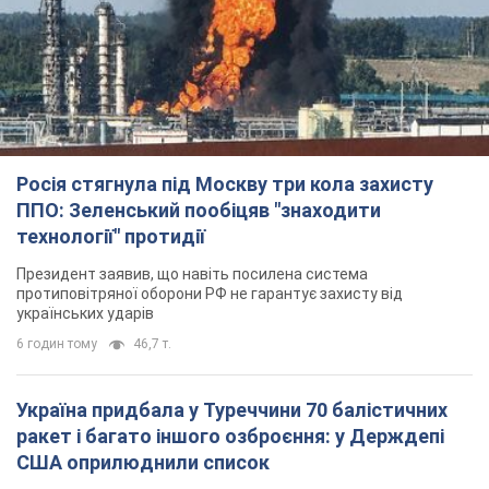
Росія стягнула під Москву три кола захисту
ППО: Зеленський пообіцяв "знаходити
технології" протидії
Президент заявив, що навіть посилена система
протиповітряної оборони РФ не гарантує захисту від
українських ударів
6 годин тому
46,7 т.
Україна придбала у Туреччини 70 балістичних
ракет і багато іншого озброєння: у Держдепі
США оприлюднили список