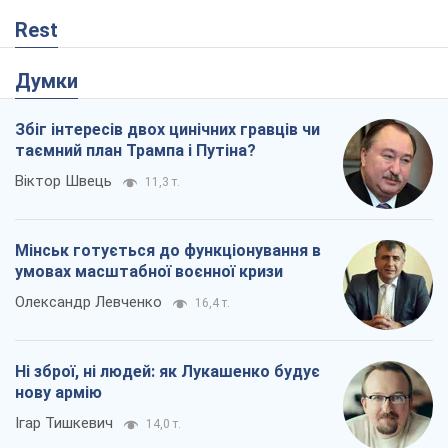
Rest
Думки
Збіг інтересів двох цинічних гравців чи
таємний план Трампа і Путіна?
Віктор Швець
11,3 т.
Мінськ готується до функціонування в
умовах масштабної воєнної кризи
Олександр Левченко
16,4 т.
Ні зброї, ні людей: як Лукашенко будує
нову армію
Ігар Тишкевич
14,0 т.