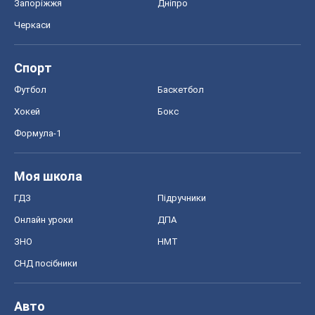
Запоріжжя
Дніпро
Черкаси
Спорт
Футбол
Баскетбол
Хокей
Бокс
Формула-1
Моя школа
ГДЗ
Підручники
Онлайн уроки
ДПА
ЗНО
НМТ
СНД посібники
Авто