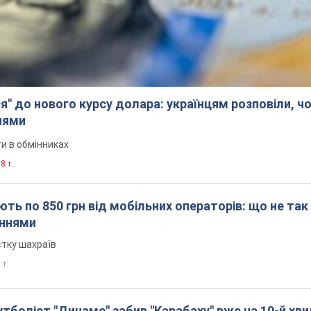
я" до нового курсу долара: українцям розповіли, чо
нями
и в обмінниках
8 т.
ть по 850 грн від мобільних операторів: що не так
еннями
стку шахраїв
 т.
боліст "Динамо" забив "Карабаху" вже на 10-й хви