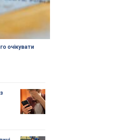
го очікувати
 з
лині