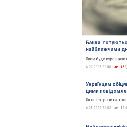
Банки "готуютьс
найближчими д
Яким буде курс валют
6.08.2026 22:58
150,
Українцям обіцяю
цими повідомл
Як не потрапити в па
6.08.2026 21:02
15,6
Найдорожчий фут