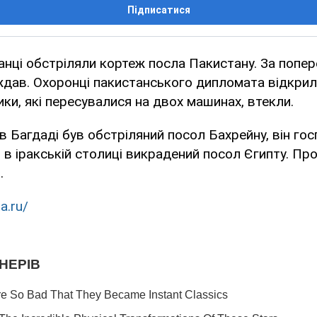
Підписатися
анці обстріляли кортеж посла Пакистану. За попер
ждав. Охоронці пакистанського дипломата відкрил
ики, які пересувалися на двох машинах, втекли.
в Багдаді був обстріляний посол Бахрейну, він гос
в іракській столиці викрадений посол Єгипту. Пр
.
a.ru/