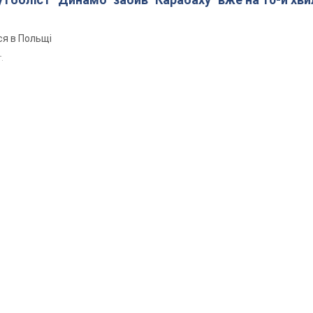
ся в Польщі
т.