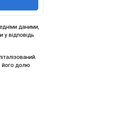
едніми даними,
и у відповідь
піталізований.
о його долю