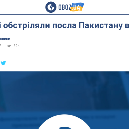
 обстріляли посла Пакистану в
новини
7
894