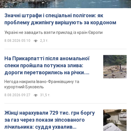
Значні штрафи і спеціальні полігони: як
проблему джипінгу вирішують за кордоном
Україні не завадить взяти приклад із країн Європи
8.08.2026 05:10
2,3 т.
На Прикарпатті після аномальної
спеки пройшла потужна злива:
дороги перетворились на річки.
Відео
Негода накрила Івано-Франківщину та
курортний Буковель
8.08.2026 09:27
31,5 т.
Жінці нарахували 729 тис. грн боргу
за газ через покази зіпсованого
лічильника: суддя ухвалив