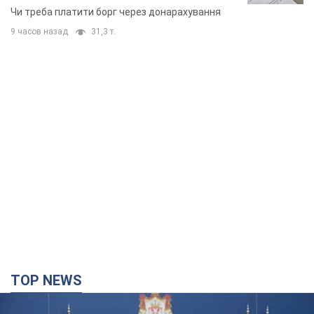
неочікуване рішення
Чи треба платити борг через донарахування
9 часов назад
31,3 т.
TOP NEWS