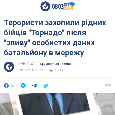
Терористи захопили рідних
бійців "Торнадо" після
"зливу" особистих даних
батальйону в мережу
OBOZ.UA
Кримінальні новини
23.04.2015 10:21
14,4 т.
25
РУС