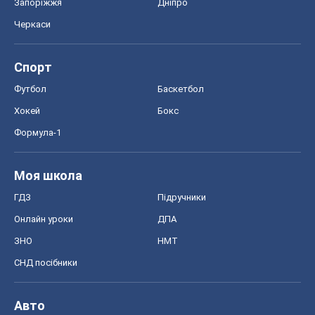
Запоріжжя
Дніпро
Черкаси
Спорт
Футбол
Баскетбол
Хокей
Бокс
Формула-1
Моя школа
ГДЗ
Підручники
Онлайн уроки
ДПА
ЗНО
НМТ
СНД посібники
Авто