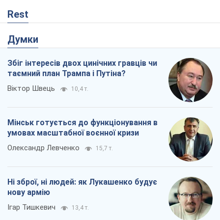
Rest
Думки
Збіг інтересів двох цинічних гравців чи
таємний план Трампа і Путіна?
Віктор Швець
10,4 т.
Мінськ готується до функціонування в
умовах масштабної воєнної кризи
Олександр Левченко
15,7 т.
Ні зброї, ні людей: як Лукашенко будує
нову армію
Ігар Тишкевич
13,4 т.