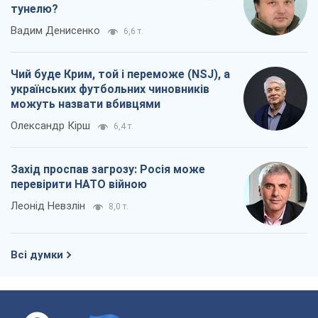
тунелю?
Вадим Денисенко
6,6 т.
Чий буде Крим, той і переможе (NSJ), а
українських футбольних чиновників
можуть назвати вбивцями
Олександр Кірш
6,4 т.
Захід проспав загрозу: Росія може
перевірити НАТО війною
Леонід Невзлін
8,0 т.
Всі думки