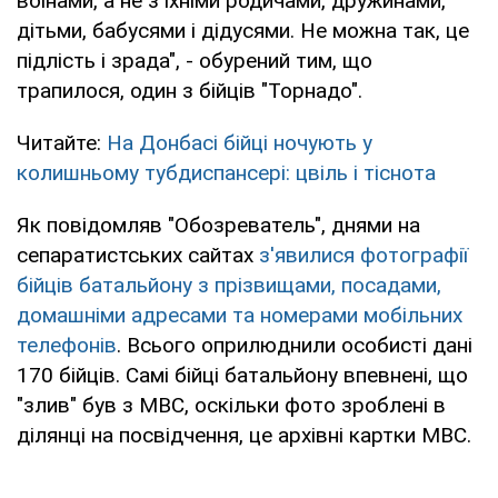
воїнами, а не з їхніми родичами, дружинами,
дітьми, бабусями і дідусями. Не можна так, це
підлість і зрада", - обурений тим, що
трапилося, один з бійців "Торнадо".
Читайте:
На Донбасі бійці ночують у
колишньому тубдиспансері: цвіль і тіснота
Як повідомляв "Обозреватель", днями на
сепаратистських сайтах
з'явилися фотографії
бійців батальйону з прізвищами, посадами,
домашніми адресами та номерами мобільних
телефонів
. Всього оприлюднили особисті дані
170 бійців. Самі бійці батальйону впевнені, що
"злив" був з МВС, оскільки фото зроблені в
ділянці на посвідчення, це архівні картки МВС.