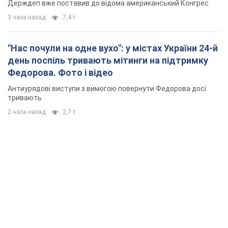
Держдеп вже поставив до відома американський Конгрес
3 часа назад
7,4 т.
"Нас почули на одне вухо": у містах України 24-й
день поспіль тривають мітинги на підтримку
Федорова. Фото і відео
Антиурядові виступи з вимогою повернути Федорова досі
тривають
2 часа назад
2,7 т.