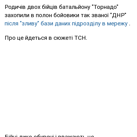
Родичів двох бійців батальйону "Торнадо"
захопили в полон бойовики так званої "ДНР"
після "зливу" бази даних підрозділу в мережу
.
Про це йдеться в сюжеті ТСН.
Бійці дико обурені і вважають це