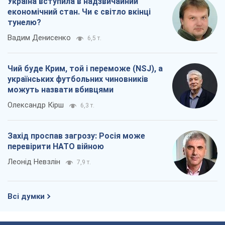
Україна вступила в надзвичайний
економічний стан. Чи є світло вкінці
тунелю?
Вадим Денисенко
6,5 т.
Чий буде Крим, той і переможе (NSJ), а
українських футбольних чиновників
можуть назвати вбивцями
Олександр Кірш
6,3 т.
Захід проспав загрозу: Росія може
перевірити НАТО війною
Леонід Невзлін
7,9 т.
Всі думки