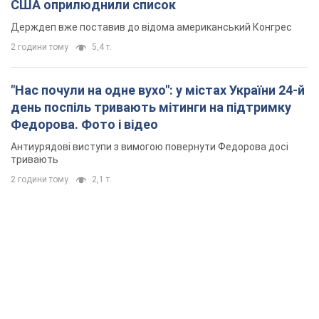
США оприлюднили список
Держдеп вже поставив до відома американський Конгрес
2 години тому
5,4 т.
"Нас почули на одне вухо": у містах України 24-й
день поспіль тривають мітинги на підтримку
Федорова. Фото і відео
Антиурядові виступи з вимогою повернути Федорова досі
тривають
2 години тому
2,1 т.