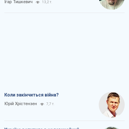
Ігар Тишкевич
13,2 т.
Коли закінчиться війна?
Юрій Хрістензен
7,7 т.