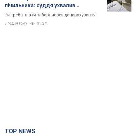
лічильника: суддя ухвалив
неочікуване рішення
Чи треба платити борг через донарахування
8 годин тому
31,2 т.
TOP NEWS