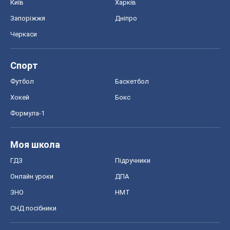
Київ
Харків
Запоріжжя
Дніпро
Черкаси
Спорт
Футбол
Баскетбол
Хокей
Бокс
Формула-1
Моя школа
ГДЗ
Підручники
Онлайн уроки
ДПА
ЗНО
НМТ
СНД посібники