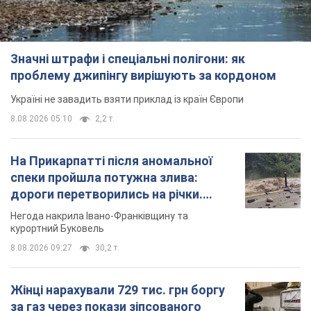
Значні штрафи і спеціальні полігони: як
проблему джипінгу вирішують за кордоном
Україні не завадить взяти приклад із країн Європи
8.08.2026 05:10
2,2 т.
На Прикарпатті після аномальної
спеки пройшла потужна злива:
дороги перетворились на річки.
Відео
Негода накрила Івано-Франківщину та
курортний Буковель
8.08.2026 09:27
30,2 т.
Жінці нарахували 729 тис. грн боргу
за газ через покази зіпсованого