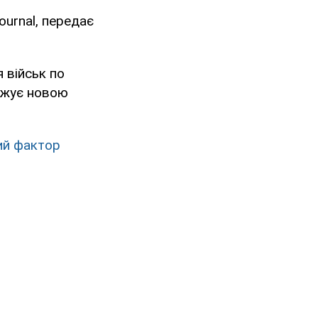
ournal, передає
 військ по
ожує новою
ий фактор