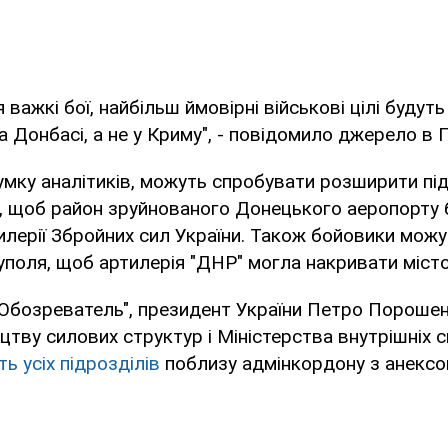
важкі бої, найбільш ймовірні військові цілі будут
на Донбасі, а не у Криму", - повідомило джерело в 
умку аналітиків, можуть спробувати розширити пі
, щоб район зруйнованого Донецького аеропорту 
лерії Збройних сил України. Також бойовики мож
поля, щоб артилерія "ДНР" могла накривати місто
"Обозреватель", президент України Петро Порошен
цтву силових структур і Міністерства внутрішніх 
ь усіх підрозділів
поблизу адмінкордону з анексо