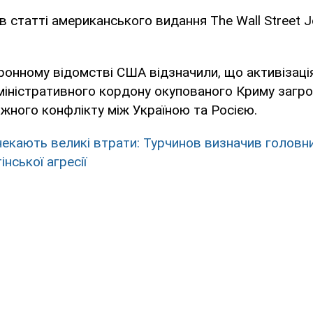
в статті американського видання The Wall Street J
ронному відомстві США відзначили, що активізація
міністративного кордону окупованого Криму загр
жного конфлікту між Україною та Росією.
чекають великі втрати: Турчинов визначив головн
нської агресії