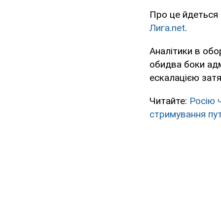
Про це йдеться 
Лига.net
.
Аналітики в обо
обидва боки ад
ескалацією затя
Читайте:
Росію 
стримування путі