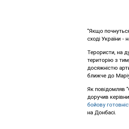
"Якщо почнуться 
сході України - 
Терористи, на д
територію з тим
досяжністю арти
ближче до Маріу
Як повідомляв 
доручив керівни
бойову готовніст
на Донбасі.