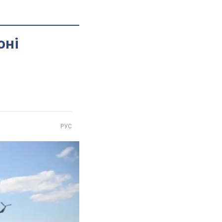
оні
РУС