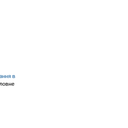
ання в
оловне