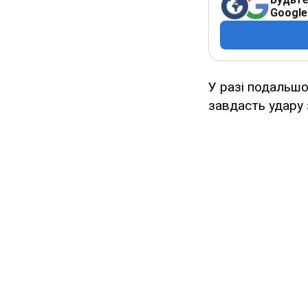
Google
У разі подальшо
завдасть удару з