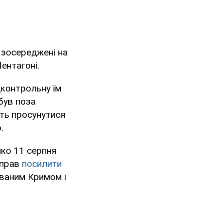
ь зосереджені на
Пентагоні.
дконтрольну їм
був поза
уть просунутися
.
ко 11 серпня
справ
посилити
ваним Кримом і