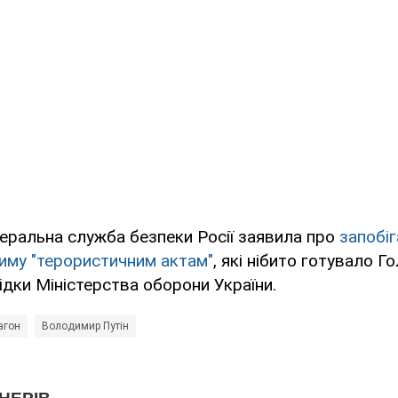
еральна служба безпеки Росії заявила про
запобіг
иму "терористичним актам"
, які нібито готувало Г
ідки Міністерства оборони України.
агон
Володимир Путін