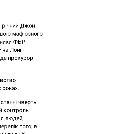
4-річний Джон
вішою мафіозного
тники ФБР
 на Лонг-
 де прокурор
вство і
х роках.
останні чверть
ій контроль
ня людей,
перелік того, в