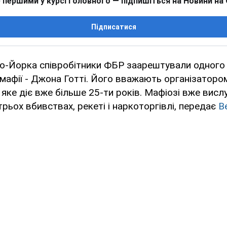
 першими у курсі головного — підпишіться на Новини на
Підписатися
ью-Йорка співробітники ФБР заарештували одного 
 мафії - Джона Готті. Його вважають організаторо
 яке діє вже більше 25-ти років. Мафіозі вже висл
трьох вбивствах, рекеті і наркоторгівлі, передає
В