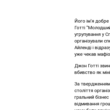
Його ім'я добре
Готті "Молодший
угрупування у 
організували сп
Айленді і відра
уже чекав мафіо
Джон Готті звин
вбивство як міні
За твердженням 
століття органі
гральний бізнес
відмивання гроше