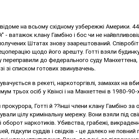
 відоме на всьому східному узбережжі Америки. 4
" - ватажок клану Гамбіно і бос чи не найвпливо
Сполучених Штатах знову заарештований. Співробі
ецоперацію щодо його арешту. Готті взяли будинку
зу переправили до федерального суду Манхеттена,
зі зі списком готових звинувачень.
увачується в рекеті, наркоторгівлі, замахах на вби
мум трьох осіб у Квінсі і на Манхеттені в 1980-90-
прокурора, Готті й ??інші члени клану Гамбіно за 
зували цілу кримінальну мережу. Вони взяли під св
 і оборот наркотиків. Убивства, грабежі, викраден
й, підкупи суддів і свідків - це далеко не повний 