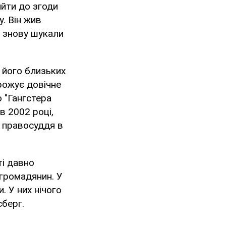
ийти до згоди
. Він жив
 і знову шукали
о його близьких
грожує довічне
о "Гангстера
в 2002 році,
у правосуддя в
ті давно
 громадянин. У
. У них нічого
сберг.