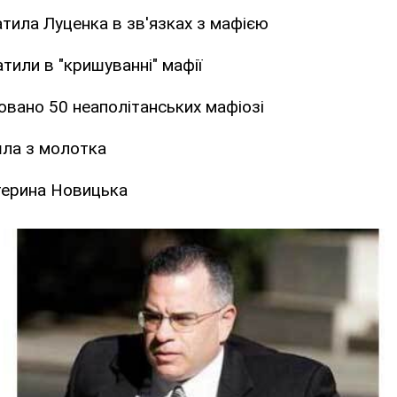
тила Луценка в зв'язках з мафією
или в "кришуванні" мафії
товано 50 неаполітанських мафіозі
шла з молотка
терина Новицька