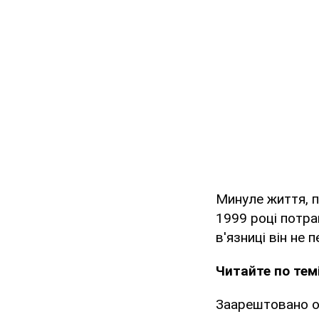
Минуле життя, пр
1999 році потрап
в'язниці він не
Читайте по темі
Заарештовано од