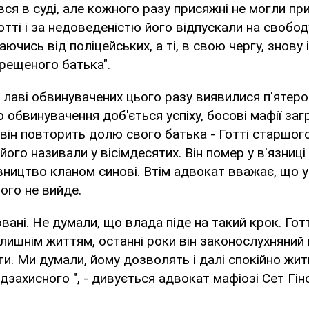
вся в суді, але кожного разу присяжні не могли пр
тті і за недоведеністю його відпускали на свободу
аючись від поліцейських, а ті, в свою чергу, знову
рещеного батька".
а лаві обвинувачених цього разу виявилися п'ятер
о обвинувачення доб'ється успіху, босові мафії за
і він повторить долю свого батька - Готті старшог
його називали у вісімдесятих. Він помер у в'язниці 
ництво кланом синові. Втім адвокат вважає, що 
чого не вийде.
вані. Не думали, що влада піде на такий крок. Гот
лишнім життям, останні роки він законослухняний
діти. Ми думали, йому дозволять і далі спокійно жити
дзахисного ", - дивується адвокат мафіозі Сет Гін