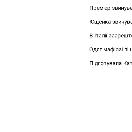
Прем'єр звинува
Ющенка звинуват
В Італії заареш
Одяг мафіозі пі
Підготувала Ка