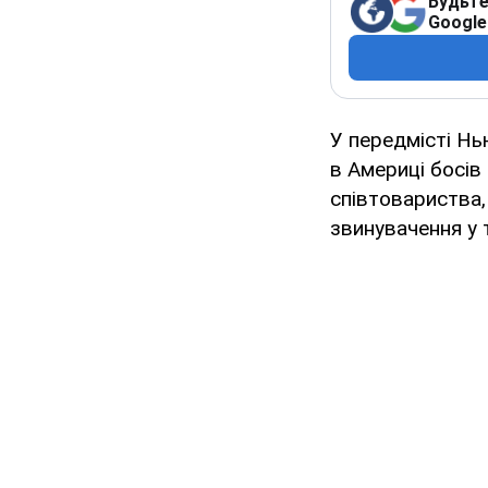
Будьте
Google
У передмісті Н
в Америці босів
співтовариства,
звинувачення у 