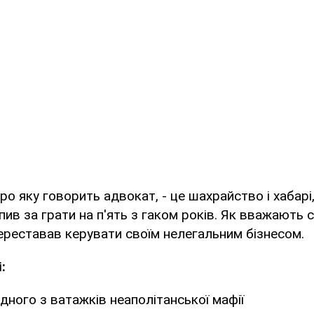
о яку говорить адвокат, - це шахрайство і хабарі, 
ив за грати на п'ять з гаком років. Як вважають сл
 переставав керувати своїм нелегальним бізнесом.
:
ного з ватажків неаполітанської мафії