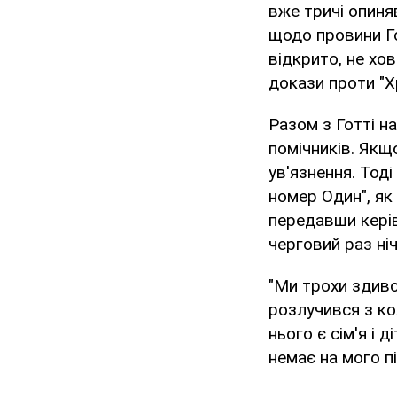
вже тричі опиня
щодо провини Го
відкрито, не хов
докази проти "Х
Разом з Готті н
помічників. Якщ
ув'язнення. Тод
номер Один", як 
передавши керів
черговий раз ні
"Ми трохи здиво
розлучився з ко
нього є сім'я і 
немає на мого пі