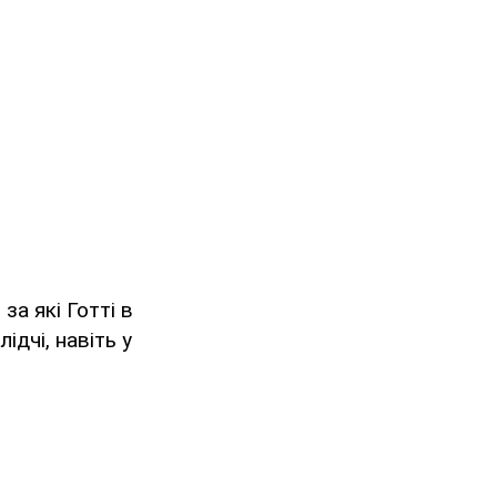
за які Готті в
ідчі, навіть у