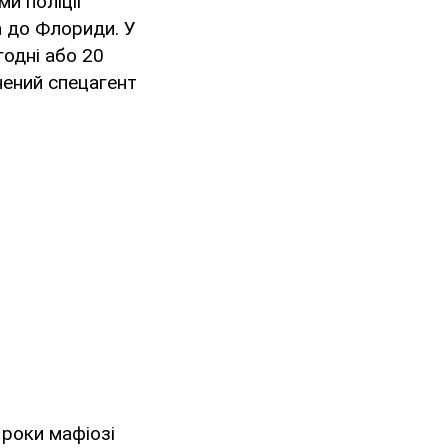
ми поліції
а до Флориди. У
годні або 20
внений спецагент
 роки мафіозі