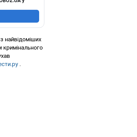
 OBOZ.UA у
з найвідоміших
м кримінального
ухав
ести.ру
.