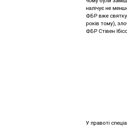
чому були заміша
налічує не менш
ФБР вже святкую
років тому), зло
ФБР Стівен Ібісо
У правоті спеці