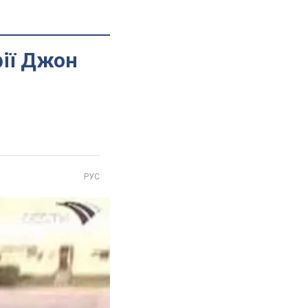
ії Джон
РУС