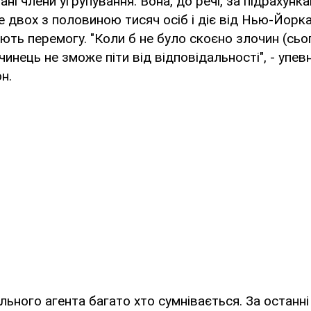
ні члени угрупування. Вона, до речі, за підрахунка
е двох з половиною тисяч осіб і діє від Нью-Йорк
ть перемогу. "Коли б не було скоєно злочин (сьо
чинець не зможе піти від відповідальності", - упе
н.
ального агента багато хто сумнівається. За останні