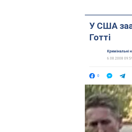
У США за
Готті
Кримінальні 
6.08.2008 09:5
0