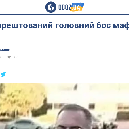
арештований головний бос маф
новини
9
7,3 т.