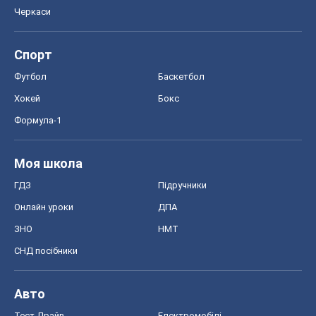
СНД посібники
Авто
Тест Драйв
Електромобілі
Акції
Сервіс
Food Oboz
Рецепти
Напої
Дієти
Економіка
Ринки та компанії
Макроекономіка
MedOboz