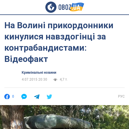
На Волині прикордонники
кинулися навздогінці за
контрабандистами:
Відеофакт
Кримінальні новини
4.07.2015 20:30
4,7 т.
0
РУС