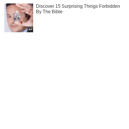
Підписуйся на наш Telegram. Отримуй тільки
найважливіше!
Підписатись
Підписатись
Кримінальні новини
На Волині прикордонники...
Важливе