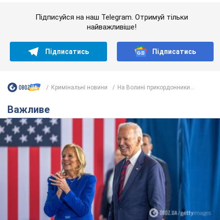
Дружина тяжкохворого Джо Байдена назвала
перший симптом, який сигналізував про його
"агресивний" рак
Спершу лікарі не надали цьому належної уваги
6.08.2026 12:46
15,6 т.
Відпустка Лесі Нікітюк у Карпатах
обернулася скандалом: чому ведучу
несправедливо захейтили
Знаменитість вийшла на пряму комунікацію в
мережі та розставила всі крапки над "і"
9 часов назад
12,4 т.