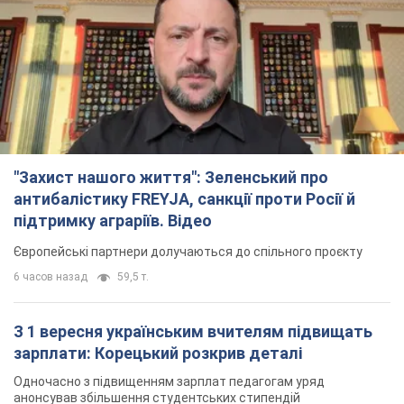
З 1 вересня українським вчителям підвищать
зарплати: Корецький розкрив деталі
Одночасно з підвищенням зарплат педагогам уряд
анонсував збільшення студентських стипендій
2 часа назад
1,7 т.
"Нам теж вони потрібні": Трамп відповів на
прохання Зеленського щодо передачі Україні
ракет для Patriot
Американські запаси окремих боєприпасів обмежені
2 часа назад
390