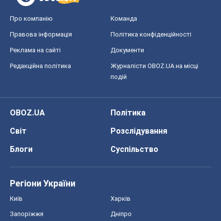
Регіони України
Київ
Харків
Запоріжжя
Дніпро
Черкаси
Спорт
Футбол
Баскетбол
Хокей
Бокс
Формула-1
Моя школа
ГДЗ
Підручники
Онлайн уроки
ДПА
ЗНО
НМТ