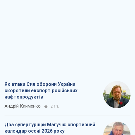
Андрій Клименко
2,1 т.
Два супертурніри Магучіх: спортивний
календар осені 2026 року
Олександр Липенко
6,0 т.
Ракетний щит і меч України: ставка на
виробництво власних ракет
Кирило Татарінов
2,8 т.
Посмертна "презумпція винуватості":
хто дозволив ТЦК судити загиблих
захисників
Марина Ставнійчук
6,5 т.
Всі думки