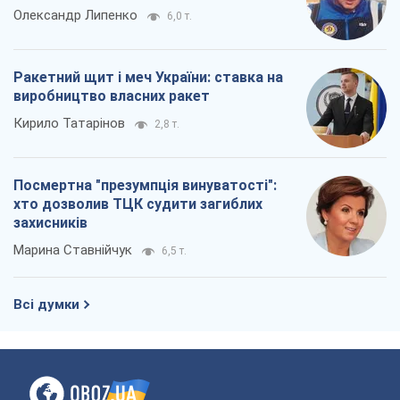
Про компанію
Команда
Правова інформація
Політика конфіденційності
Реклама на сайті
Документи
Редакційна політика
Журналісти OBOZ.UA на місці
подій
OBOZ.UA
Політика
Світ
Розслідування
Блоги
Суспільство