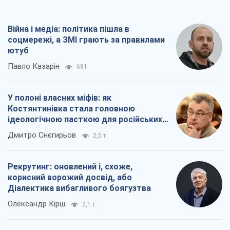
Війна і медіа: політика пішла в
соцмережі, а ЗМІ грають за правилами
ютуб
Павло Казарін
681
У полоні власних міфів: як
Костянтинівка стала головною
ідеологічною пасткою для російських
окупантів
Дмитро Снєгирьов
2,5 т.
Рекрутинг: оновлений і, схоже,
корисний ворожий досвід, або
Діалектика вибагливого боягузтва
Олександр Кірш
2,1 т.