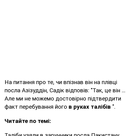
На питання про те, чи впізнав він на плівці
посла Азізуддін, Садік відповів: "Так, це він ...
Але ми не можемо достовірно підтвердити
факт перебування його
в руках талібів
".
Читайте по темі:
Таліби узяли в заручники посла Пакистану