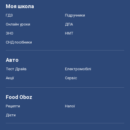
Моя школа
ГДЗ
Підручники
Онлайн уроки
ДПА
ЗНО
НМТ
СНД посібники
Авто
Тест Драйв
Електромобілі
Акції
Сервіс
Food Oboz
Рецепти
Напої
Дієти