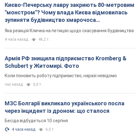
Києво-Печерську лавру закриють 80-метровим
"монстром"? Чому влада Києва відмовилась
зупиняти будівництво хмарочоса
"московського вірянина"
Яка реакція Кличка на петицію щодо скасування будівництва
4 часа назад
46,2 т.
Армія РФ знищила підприємство Kromberg &
Schubert у Житомирі. Фото
Коли поновить роботу підприємство, наразі невідомо
час назад
6,0 т.
МЗС Болгарії викликало українського посла
через інцидент із дроном: що сталося
Бесіда відбудеться 10 серпня
4 часа назад
6,5 т.