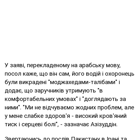
У заяві, перекладеному на арабську мову,
посол каже, що він сам, його водій і охоронець
були викрадені "моджахедами-талібами" і
додає, що заручників утримують "в
комфортабельних умовах" і "доглядають за
ними". "Ми не відчуваємо жодних проблем, але
у мене слабке здоров'я - високий кров'яний
тиск і серцеві болі", - зазначає Азізуддін.
Звертаючись до послів Пакистану в Ірані та