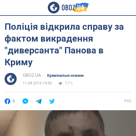
Поліція відкрила справу за
фактом викрадення
"диверсанта" Панова в
Криму
OBOZ.UA
Кримінальні новини
11.08.2016 14:00
7,7 т.
0
РУС