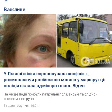
Важливе
У Львові жінка спровокувала конфлікт,
розмовляючи російською мовою у маршрутці:
поліція склала адмінпротокол. Відео
На місце події прибули патрульні поліцейські та слідчо-
оперативна група
8 годин тому
10,0 т.