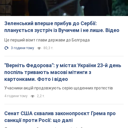
Зеленський вперше прибув до Сербії:
планується зустріч із Вучичем і не лише. Відео
Це перший візит глави держави до Бєлграда
3 години тому
80,3 т.
"Верніть Федорова": у містах України 23-й день
поспіль тривають масові мітинги з
картонками. Фото і відео
Учасники акцій продовжують серію щоденних протестів
4 години тому
2,2 т.
Сенат США схвалив законопроєкт Грема про
санкції проти Росії: що далі