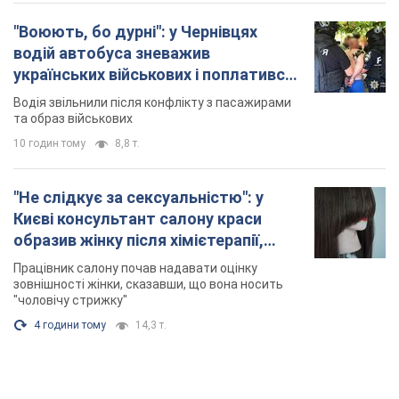
"Воюють, бо дурні": у Чернівцях
водій автобуса зневажив
українських військових і поплатився.
Відео
Водія звільнили після конфлікту з пасажирами
та образ військових
10 годин тому
8,8 т.
"Не слідкує за сексуальністю": у
Києві консультант салону краси
образив жінку після хімієтерапії,
розгорівся скандал. Фото
Працівник салону почав надавати оцінку
зовнішності жінки, сказавши, що вона носить
"чоловічу стрижку"
4 години тому
14,3 т.