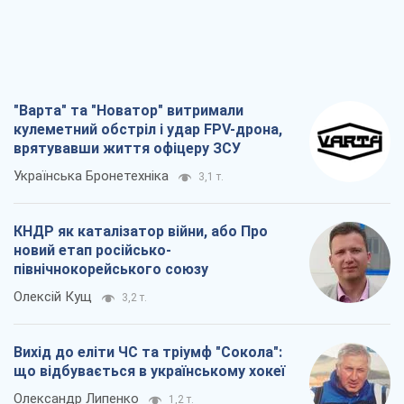
"Варта" та "Новатор" витримали
кулеметний обстріл і удар FPV-дрона,
врятувавши життя офіцеру ЗСУ
Українська Бронетехніка
3,1 т.
КНДР як каталізатор війни, або Про
новий етап російсько-
північнокорейського союзу
Олексій Кущ
3,2 т.
Вихід до еліти ЧС та тріумф "Сокола":
що відбувається в українському хокеї
Олександр Липенко
1,2 т.