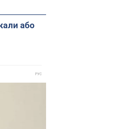
кали або
РУС