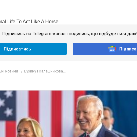
Підпишись на Telegram-канал і подивись, що відбудеться далі
Підписатись
Підписа
ьні новини
Бузину і Калашникова...