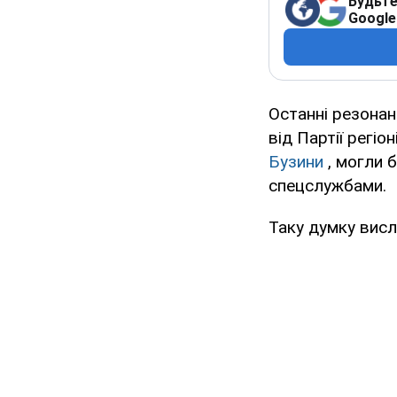
Будьте
Google
Останні резонан
від Партії регіо
Бузини
, могли б
спецслужбами.
Таку думку вис