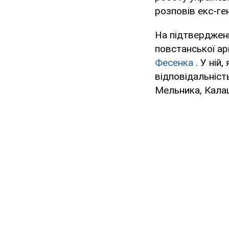
розповів екс-ге
На підтвердження
повстанської арм
Фесенка
. У ній
відповідальніст
Мельника, Калаш