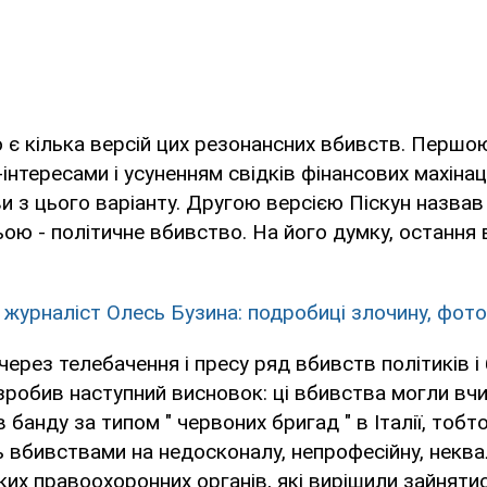
о є кілька версій цих резонансних вбивств. Першо
-інтересами і усуненням свідків фінансових махінаці
и з цього варіанту. Другою версією Піскун назва
тьою - політичне вбивство. На його думку, остання 
 журналіст Олесь Бузина: подробиці злочину, фото 
через телебачення і пресу ряд вбивств політиків і 
і зробив наступний висновок: ці вбивства могли вч
 банду за типом " червоних бригад " в Італії, тобт
ь вбивствами на недосконалу, непрофесійну, неква
ких правоохоронних органів, які вирішили зайнятис