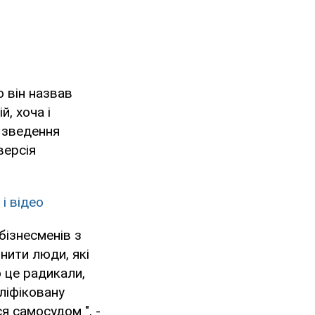
ю він назвав
й, хоча і
в зведення
версія
і відео
бізнесменів з
инити люди, які
о це радикали,
ліфіковану
я самосудом ", -