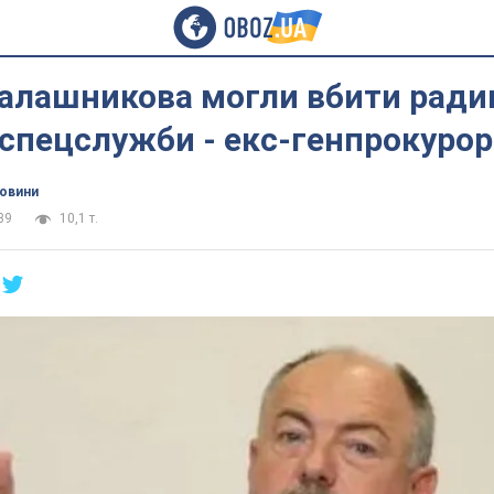
Калашникова могли вбити ради
 спецслужби - екс-генпрокурор
новини
39
10,1 т.