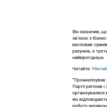
Він зазначив, щ
зв'язок з бізнес
висловив сумнів
рахунків, а тре
найвірогідніша.
Читайте:
Убитий
"Проаналізував 
Партії регіонів 
організувалися в
які відповідают
роботу українсь