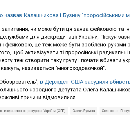
о назвав Калашникова і Бузину "проросійськими 
 запитання, чи може бути ця заява фейковою та і
цслужбами для дискредитації України, Піскун зазн
 і фейковою, це теж може бути зроблено руками р
ого, щоб активізувати ті проросійські радикальні г
ергу теж створити таку групу і почати вбивати ук
як кажуть, називається "многоходовочкой".
"Обозреватель",
в Держдепі США засудили вбивст
 колишнього народного депутата Олега Калашников
можливі причини відмовилися.
с генерального прокурора України (ОГП)
Олесь Бузина
Святослав Піску