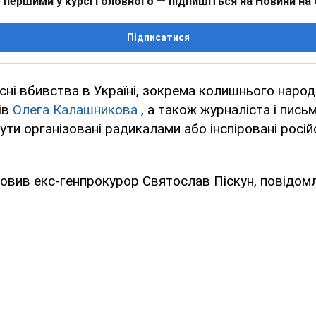
 першими у курсі головного — підпишіться на Новини на
Підписатися
сні вбивства в Україні, зокрема колишнього наро
нів
Олега Калашникова
, а також журналіста і пис
ути організовані радикалами або інспіровані росі
ловив екс-генпрокурор Святослав Піскун, повідом