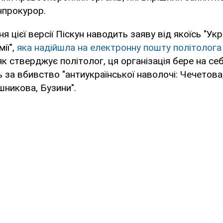
нпрокурор.
 цієї версії Піскун наводить заяву від якоїсь "Укр
ії",
яка надійшла на електронну пошту політолог
, як стверджує політолог, ця організація бере на се
ь за вбивство "антиукраїнської наволочі: Чечетов
никова, Бузини".