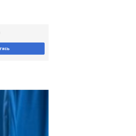
!
тись