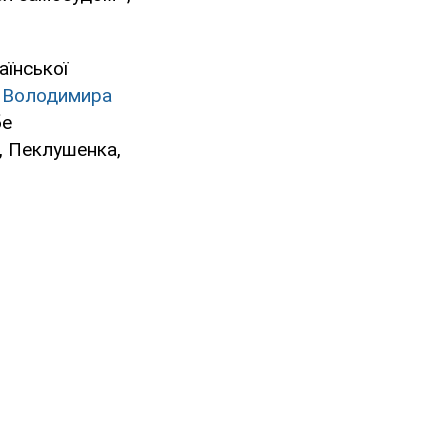
аїнської
а Володимира
бе
а, Пеклушенка,