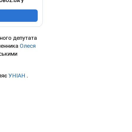
 OBOZ.UA у
дного депутата
ьменника
Олеся
йськими
ляє
УНІАН
.