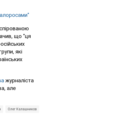
малоросами"
нспірованою
ачив, що "ця
осійських
рупи, які
раїнських
ва
журналіста
а, але
н
Олег Калашников