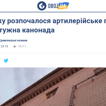
у розпочалося артилерійське 
отужна канонада
Кримінальні новини
 23:15
90,9 т.