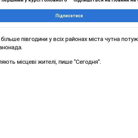
Підписатися
більше півгодини у всіх районах міста чутна поту
анонада.
яють місцеві жителі, пише "Сегодня".