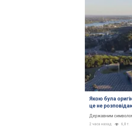
Якою була оригін
це не розповіда
Державним символом є
2 часа назад
6,8 т.