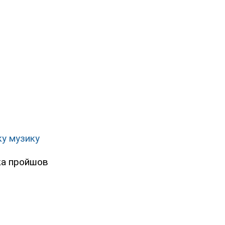
ку музику
ька пройшов