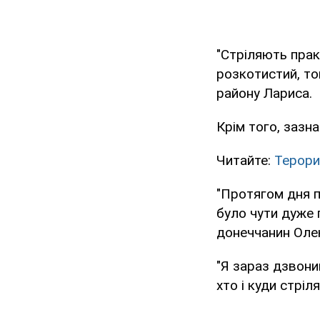
"Стріляють прак
розкотистий, то
району Лариса.
Крім того, зазн
Читайте:
Терори
"Протягом дня п
було чути дуже п
донеччанин Оле
"Я зараз дзвони
хто і куди стріл