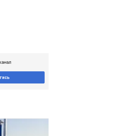
канал
тись