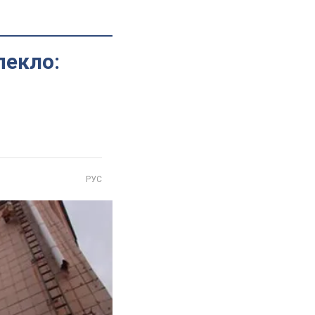
пекло:
РУС