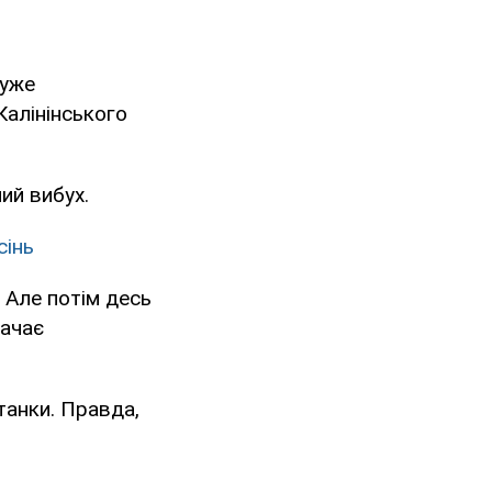
дуже
Калінінського
ий вибух.
сінь
 Але потім десь
начає
танки. Правда,