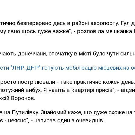
тично безперервно десь в районі аеропорту. Гул 
му явно щось дуже важке", - розповіла мешканка 
ачають донеччани, спочатку в місті було чути сильн
сти "ЛНР-ДНР" готують мобілізацію місцевих на о
росто пострілювали - таке практично кожен день.
отужний вибух. Я навіть в квартирі присів", - відз
ксій Воронов.
в на Путилівку. Знайомий каже, що дуже схоже на 
яє - неясно", - написав один з очевидців.