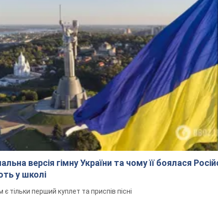
альна версія гімну України та чому її боялася Росій
ють у школі
 тільки перший куплет та приспів пісні