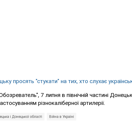
ьку просять "стукати" на тих, хто слухає українсь
Обозреватель", 7 липня в північній частині Донец
застосуванням різнокаліберної артилерії.
цька і Донецької області
Війна в Україні