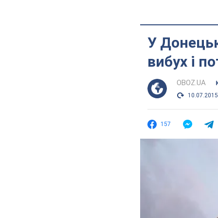
У Донецьк
вибух і п
OBOZ.UA
10.07.2015
157