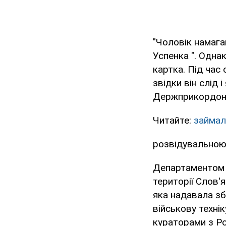
"Чоловік намага
Успенка ". Одна
картка. Під час
звідки він слід 
Держприкордон
Читайте:
займал
розвідувальною 
Департаментом к
території Слов'
яка надавала зб
військову техні
кураторами з Ро