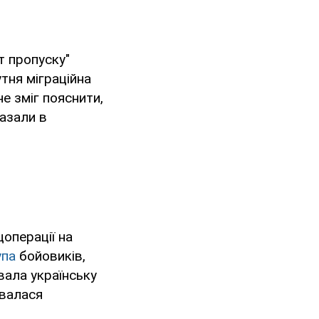
т пропуску"
тня міграційна
е зміг пояснити,
казали в
операції на
упа
бойовиків,
вала українську
ювалася