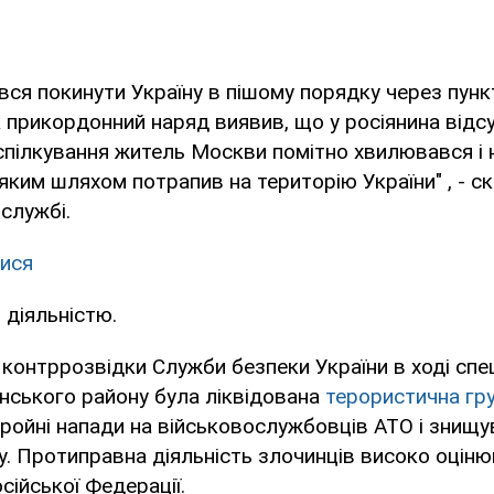
вся покинути Україну в пішому порядку через пунк
к прикордонний наряд виявив, що у росіянина відсу
 спілкування житель Москви помітно хвилювався і н
і яким шляхом потрапив на територію України" , - с
службі.
ися
діяльністю.
онтррозвідки Служби безпеки України в ході спец
янського району була ліквідована
терористична гр
ройні напади на військовослужбовців АТО і знищу
ку. Протиправна діяльність злочинців високо оцін
сійської Федерації.