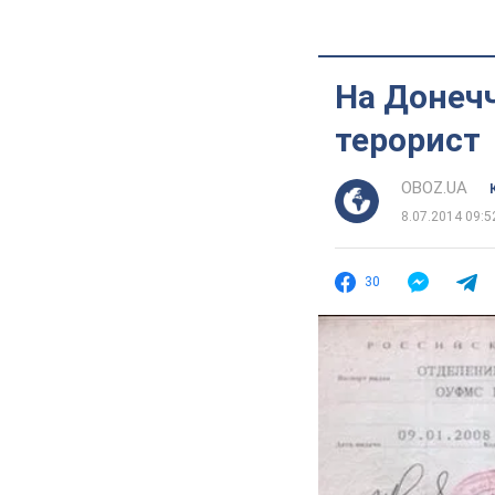
На Донечч
терорист
OBOZ.UA
8.07.2014 09:5
30