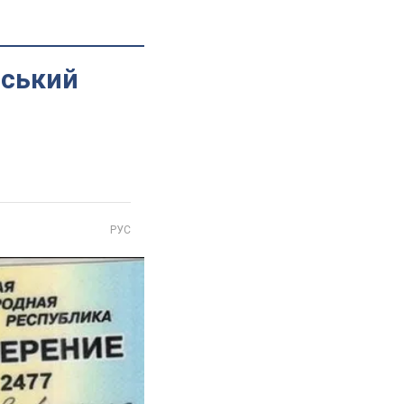
йський
РУС