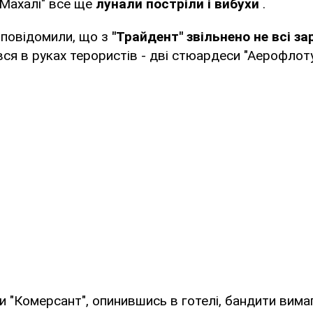
-Махалі" все ще
лунали постріли і вибухи
.
 повідомили, що з
"Трайдент" звільнено не всі з
вся в руках терористів - дві стюардеси "Аерофлоту"
.
и "Комерсант", опинившись в готелі, бандити вима