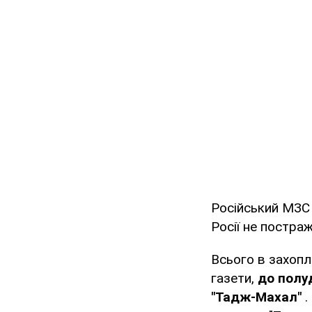
Російський МЗС 
Росії не постра
Всього в захопл
газети,
до полуд
"Тадж-Махал"
.