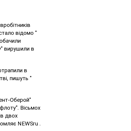
івробітників
стало відомо "
побачили
у" вирушили в
отрапили в
ві, пишуть "
ент-Оберой"
офлоту". Вісьмох
ив двох
домляє NEWSru .