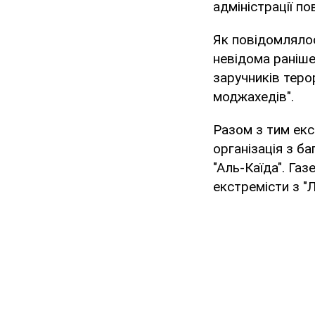
адміністрації п
Як повідомляло
невідома раніше
заручників теро
моджахедів".
Разом з тим екс
організація з б
"Аль-Каїда". Га
екстремісти з "