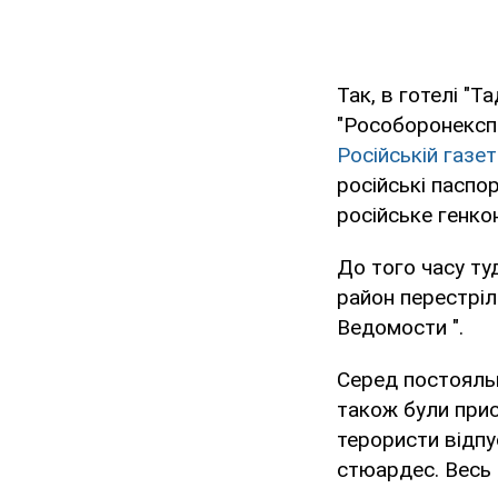
Так, в готелі "
"Рособоронекспо
Російській газет
російські паспо
російське генко
До того часу ту
район перестріл
Ведомости ".
Серед постояль
також були прис
терористи відпу
стюардес. Весь 