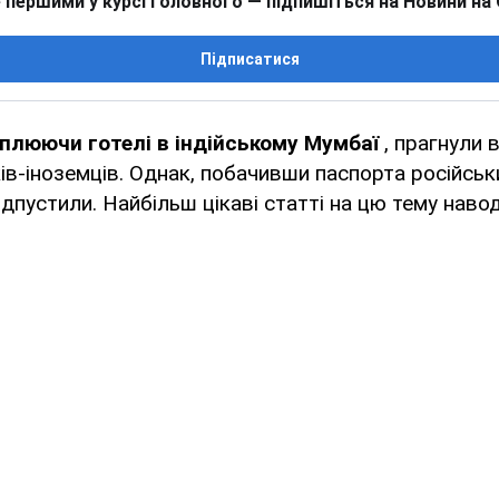
 першими у курсі головного — підпишіться на Новини на
Підписатися
плюючи готелі в індійському Мумбаї
, прагнули 
ів-іноземців. Однак, побачивши паспорта російськ
ідпустили. Найбільш цікаві статті на цю тему навод