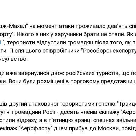
Тадж-Махал" на момент атаки проживало дев'ять сп
рту". Нікого з них у заручники брати не стали. Як 
і
", терористи відпустили громадян після того, як 
рти. Після цього співробітники "Рособоронекспорт
нсульство.
ди вже звернулися двоє російських туристів, що п
ки. Вони були розміщені в торговому представницт
ців другий атакованої терористами готелю "Трайд
утні громадяни Росії - десять членів екіпажу "Аер
стили відразу, а в п'ятницю вранці спецназ звільн
екіпаж "Аерофлоту" днем прибув до Москви, пові