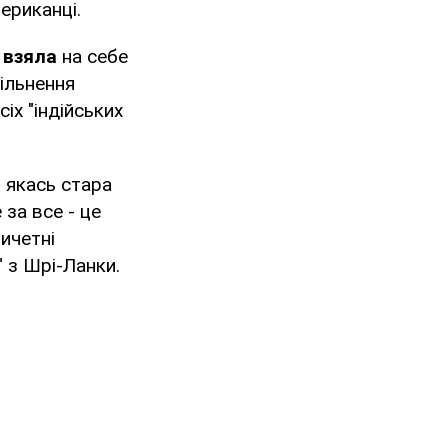
ериканці.
 взяла
на себе
ільнення
іх "індійських
 якась стара
 за все - це
ричетні
" з Шрі-Ланки.