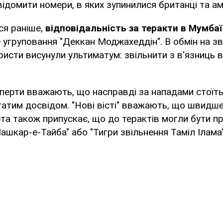
овідомити номери, в яких зупинилися британці та ам
ся раніше,
відповідальність за теракти в Мумбаї
 угруповання "Деккан Моджахеддін". В обмін на зв
ристи висунули ультиматум: звільнити з в'язниць вс
перти вважають, що насправді за нападами стоїть
агатим досвідом. "Нові вісті" вважають, що швидше
зета також припускає, що до терактів могли бути п
Лашкар-е-Тайба" або "Тигри звільнення Таміл Ілама