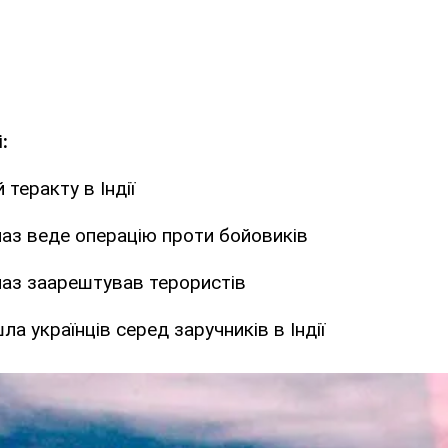
:
 теракту в Індії
наз веде операцію проти бойовиків
наз заарештував терористів
ла українців серед заручників в Індії