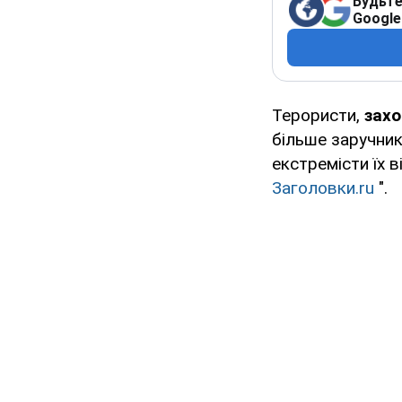
Будьте
Google
Терористи,
захо
більше заручник
екстремісти їх в
Заголовки.ru
".