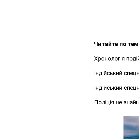
Читайте по темі
Хронологія подій
Індійський спец
Індійський спец
Поліція не знайш