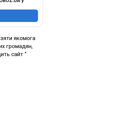
 OBOZ.UA у
взяти якомога
их громадян,
ить сайт "