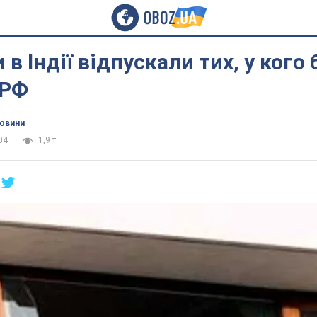
в Індії відпускали тих, у кого 
 РФ
новини
04
1,9 т.