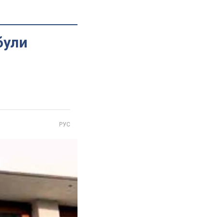
були
РУС