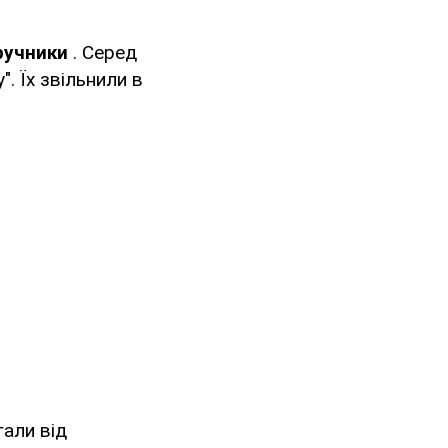
аручники
. Серед
. Їх звільнили в
гали від