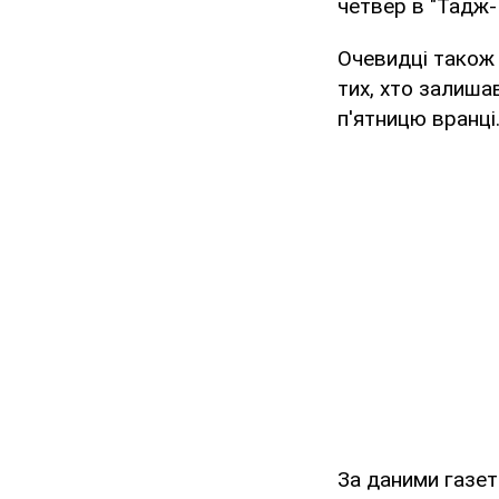
четвер в "Тадж
Очевидці також
тих, хто залиша
п'ятницю вранці
За даними газет