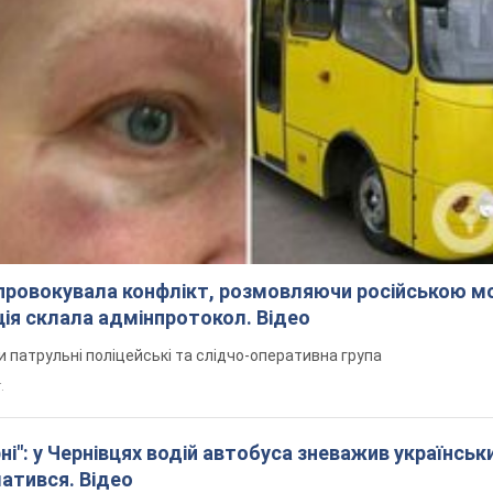
спровокувала конфлікт, розмовляючи російською м
ція склала адмінпротокол. Відео
ли патрульні поліцейські та слідчо-оперативна група
.
і": у Чернівцях водій автобуса зневажив українськ
латився. Відео