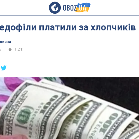
едофіли платили за хлопчиків 
новини
5
1,2 т.