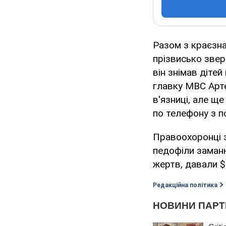
Разом з краєзн
прізвисько звер
він знімав дітей
главку МВС Арте
в'язниці, але ще
по телефону з п
Правоохоронці з
педофіли заманю
жертв, давали $
Редакційна політика