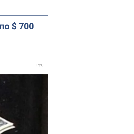
по $ 700
РУС