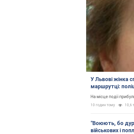
У Львові жінка 
маршрутці: полі
На місце події прибу
10 годин тому
10,6 т
"Воюють, бо дурн
військових і поп