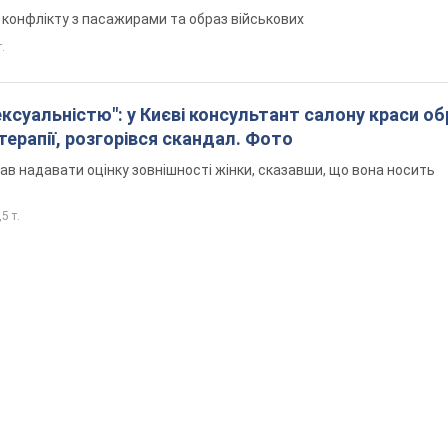
я конфлікту з пасажирами та образ військових
т.
ексуальністю": у Києві консультант салону краси о
єтерапії, розгорівся скандал. Фото
ав надавати оцінку зовнішності жінки, сказавши, що вона носить
5 т.