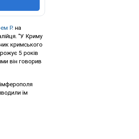
ем Р.
на
лійця. "У Криму
ітник кримського
рожує 5 років
нями він говорив
Сімферополя
иводили їм