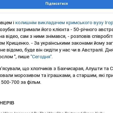
Підписатися
авцем і
колишнім викладачем кримського вузу Ігор
озубих затримали його клієнта - 50-річного австра
 на відео, сам з ними знімався, - розповів співроб
м Крищенко. - За українськими законами йому заг
 не відомо, буде він сидіти у нас чи в Австралії. Д
ослом ", пише
"Сегодня".
'ясували, що хлопчиків з Бахчисарая, Алушти та 
вали морозивом та іграшками, а старшим, які пр
 500-700 за фільм.