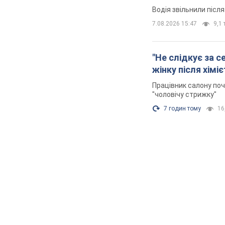
Водія звільнили післ
7.08.2026 15:47
9,1 
"Не слідкує за с
жінку після хімі
Працівник салону поч
"чоловічу стрижку"
7 годин тому
16,