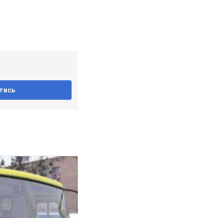
!
тись