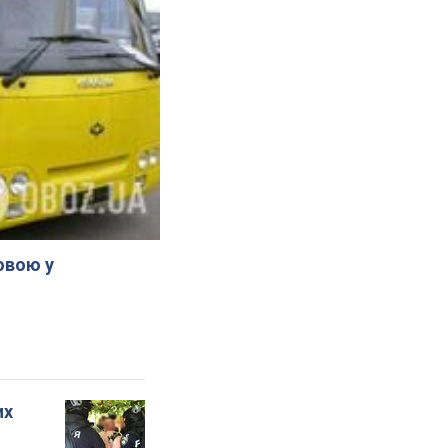
овою у
их