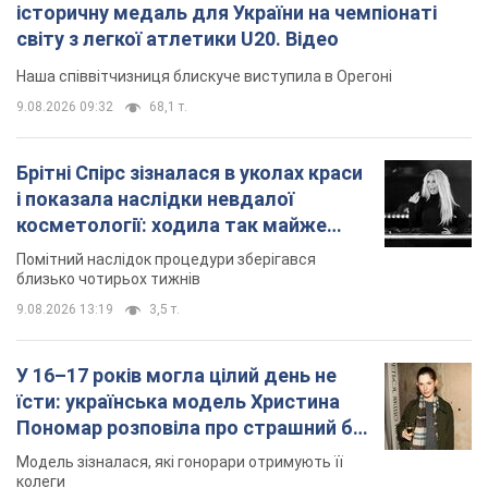
історичну медаль для України на чемпіонаті
світу з легкої атлетики U20. Відео
Наша співвітчизниця блискуче виступила в Орегоні
9.08.2026 09:32
68,1 т.
Брітні Спірс зізналася в уколах краси
і показала наслідки невдалої
косметології: ходила так майже
місяць
Помітний наслідок процедури зберігався
близько чотирьох тижнів
9.08.2026 13:19
3,5 т.
У 16–17 років могла цілий день не
їсти: українська модель Христина
Пономар розповіла про страшний бік
модельної кар’єри
Модель зізналася, які гонорари отримують її
колеги