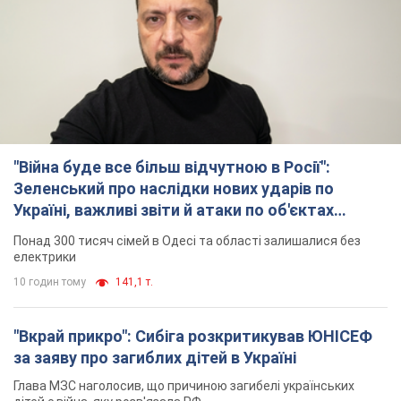
"Війна буде все більш відчутною в Росії":
Зеленський про наслідки нових ударів по
Україні, важливі звіти й атаки по об'єктах
ворога. Відео
Понад 300 тисяч сімей в Одесі та області залишалися без
електрики
10 годин тому
141,1 т.
"Вкрай прикро": Сибіга розкритикував ЮНІСЕФ
за заяву про загиблих дітей в Україні
Глава МЗС наголосив, що причиною загибелі українських