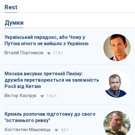
Rest
Думки
Український парадокс, або Чому у
Путіна нічого не вийшло з Україною
Віталій Портников
17,8 т.
Москва висуває претензії Пекіну:
дружба перетворюється на залежність
Росії від Китаю
Віктор Каспрук
14,2 т.
Кремль розпочав підготовку до свого
"останнього ривку"
Костянтин Машовець
4,2 т.