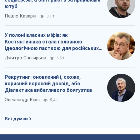
ютуб
Павло Казарін
3,1 т.
У полоні власних міфів: як
Костянтинівка стала головною
ідеологічною пасткою для російських
окупантів
Дмитро Снєгирьов
6,5 т.
Рекрутинг: оновлений і, схоже,
корисний ворожий досвід, або
Діалектика вибагливого боягузтва
Олександр Кірш
5,4 т.
Всі думки