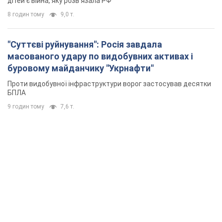
дітей є війна, яку розв'язала РФ
8 годин тому
9,0 т.
"Суттєві руйнування": Росія завдала
масованого удару по видобувних активах і
буровому майданчику "Укрнафти"
Проти видобувної інфраструктури ворог застосував десятки
БПЛА
9 годин тому
7,6 т.