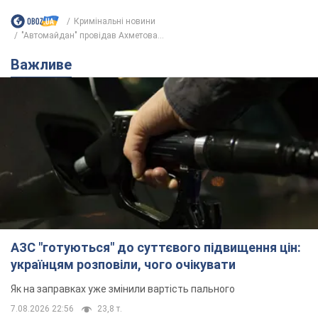
АЗС "готуються" до суттєвого підвищення цін:
українцям розповіли, чого очікувати
Як на заправках уже змінили вартість пального
7.08.2026 22:56
23,8 т.
"Білий дім не є власністю Трампа":
суд США зупинив будівництво
бальної зали за $400 млн
Трамп вже заявив, що негайно подасть
апеляцію а це "жахливе рішення"
7.08.2026 23:54
3,4 т.