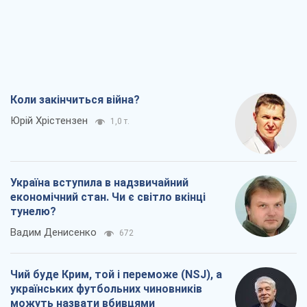
Україна вступила в надзвичайний
економічний стан. Чи є світло вкінці
тунелю?
Вадим Денисенко
672
Чий буде Крим, той і переможе (NSJ), а
українських футбольних чиновників
можуть назвати вбивцями
Олександр Кірш
2,3 т.
Захід проспав загрозу: Росія може
перевірити НАТО війною
Леонід Невзлін
5,7 т.