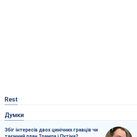
Rest
Думки
Збіг інтересів двох цинічних гравців чи
таємний план Трампа і Путіна?
Віктор Швець
3,2 т.
Мінськ готується до функціонування в
умовах масштабної воєнної кризи
Олександр Левченко
6,1 т.