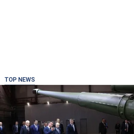
TOP NEWS
Кремль отримав "вікно можливостей", а Трамп
залишився майже без ракет: як бути Україні?
Інтерв’ю з Мельником
Думка, що в Росії закінчаться балістичні ракети, вкрай
небезпечна, наголосив експерт