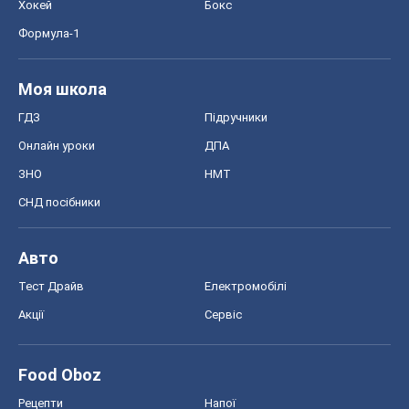
СНД посібники
Авто
Тест Драйв
Електромобілі
Акції
Сервіс
Food Oboz
Рецепти
Напої
Дієти
Економіка
Ринки та компанії
Макроекономіка
MedOboz