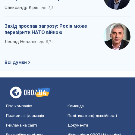
Всі думки
Про компанію
Команда
Правова інформація
Політика конфіденційності
Реклама на сайті
Документи
Редакційна політика
Журналісти OBOZ.UA на місці
подій
OBOZ.UA
Політика
Світ
Розслідування
Блоги
Суспільство