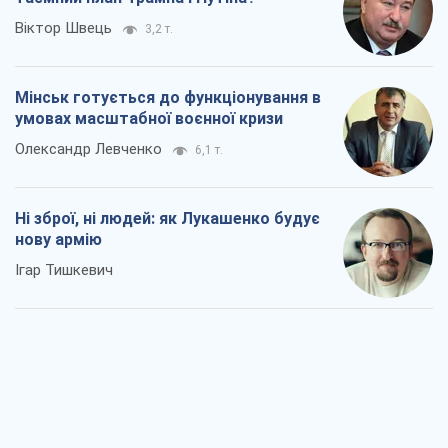
Ні зброї, ні людей: як Лукашенко будує
нову армію
Ігар Тишкевич
Коли закінчиться війна?
Юрій Хрістензен
1,0 т.