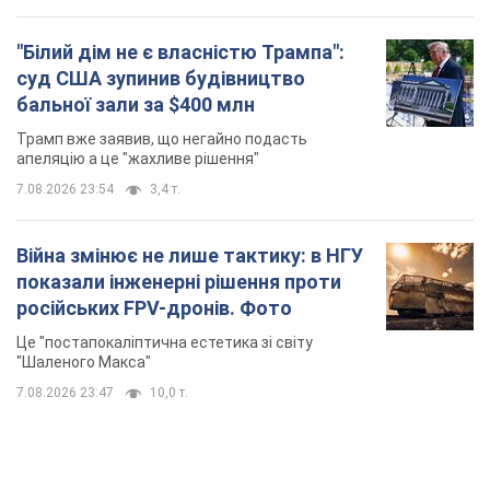
Війна змінює не лише тактику: в НГУ
показали інженерні рішення проти
російських FPV-дронів. Фото
Це "постапокаліптична естетика зі світу
"Шаленого Макса"
7.08.2026 23:47
10,0 т.