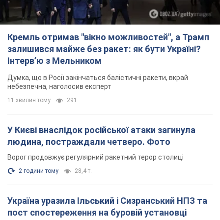
11 хвилин тому
291
У Києві внаслідок російської атаки загинула
людина, постраждали четверо. Фото
Ворог продовжує регулярний ракетний терор столиці
2 години тому
28,4 т.
Україна уразила Ільський і Сизранський НПЗ та
пост спостереження на буровій установці
"Сиваш": Генштаб розкрив деталі. Фото і відео
Росію область всю ніч атакували БПЛА
32 хвилини тому
3,8 т.