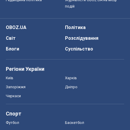
Регіони України
Київ
Харків
Запоріжжя
Дніпро
Черкаси
Спорт
Футбол
Баскетбол
Хокей
Бокс
Формула-1
Моя школа
ГДЗ
Підручники
Онлайн уроки
ДПА
ЗНО
НМТ