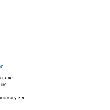
лі
а, але
ння
опомогу від