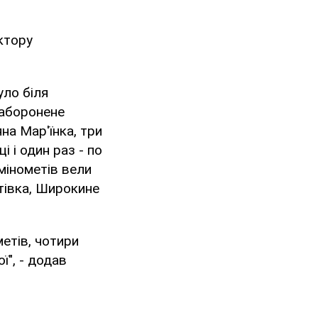
ктору
уло біля
заборонене
на Мар'їнка, три
і і один раз - по
мінометів вели
тівка, Широкине
метів, чотири
ї", - додав