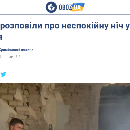
 розповіли про неспокійну ніч у
я
Кримінальні новини
01
5,8 т.