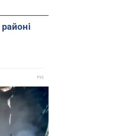
 районі
РУС