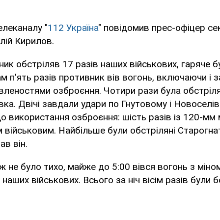
елеканалу "
112 Україна
" повідомив прес-офіцер се
алій Кирилов.
ник обстріляв 17 разів наших військових, гаряче б
м п'ять разів противник вів вогонь, включаючи і 
леностями озброєння. Чотири рази була обстріля
ка. Двічі завдали удари по Гнутовому і Новоселівц
 використання озброєння: шість разів із 120-мм 
 військовим. Найбільше були обстріляні Старогна
ав він.
ж не було тихо, майже до 5:00 вівся вогонь з міно
наших військових. Всього за ніч вісім разів були бо