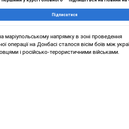
Підписатися
 на маріупольському напрямку в зоні проведення
ої операції на Донбасі сталося вісім боїв між укр
вцями і російсько-терористичними військами.