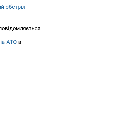
ий обстріл
повідомляється.
ців АТО
в