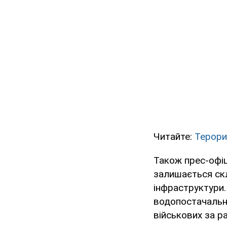
Читайте:
Терорис
Також прес-офіц
залишається ск
інфраструктури.
водопостачальна
військових за р