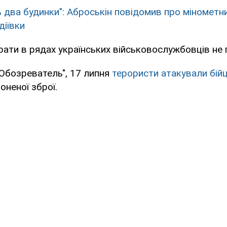
ь два будинки": Аброськін повідомив про мінометн
діївки
ати в рядах українських військовослужбовців не 
Обозреватель", 17 липня
терористи атакували бій
роненої зброї.