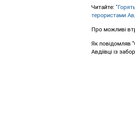
Читайте:
"Горят
терористами Ав
Про можливі втр
Як повідомляв "
Авдіївці із забо