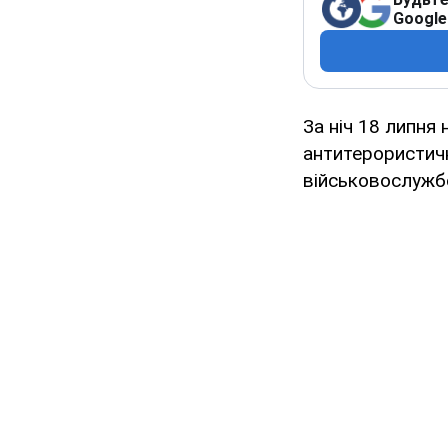
Google
За ніч 18 липня
антитерористичн
військовослужбо