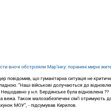
ти вночі обстріляли Мар'їнку: поранені мирні жите
ер повідомив, що гуманітарна ситуація не критичн
ладною. "Наші військові долучаються до відновле
 Нещодавно у н.п. Бердянське була відновлена ??
 вежа. Також малозабезпечені сім'ї отримують д
ахунок МОУ", - підсумував Кирилов.