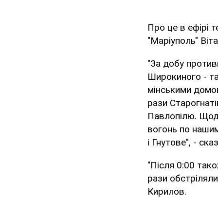
Про це в ефірі т
"Маріуполь" Віт
"За добу против
Широкиного - та
мінськими домов
рази Старогнатів
Павлопілю. Щодо
вогонь по нашим
і Гнутове", - сказ
"Після 0:00 тако
рази обстріляли 
Кирилов.