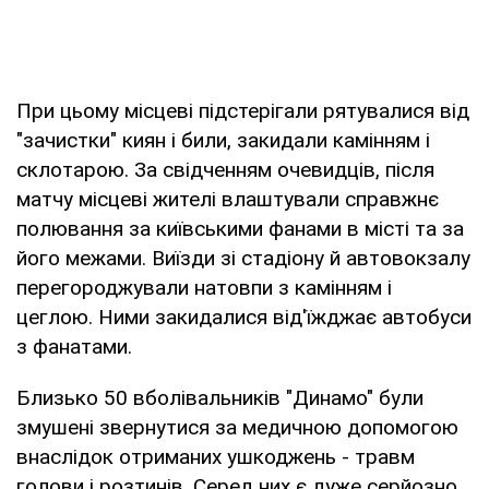
При цьому місцеві підстерігали рятувалися від
"зачистки" киян і били, закидали камінням і
склотарою. За свідченням очевидців, після
матчу місцеві жителі влаштували справжнє
полювання за київськими фанами в місті та за
його межами. Виїзди зі стадіону й автовокзалу
перегороджували натовпи з камінням і
цеглою. Ними закидалися від'їжджає автобуси
з фанатами.
Близько 50 вболівальників "Динамо" були
змушені звернутися за медичною допомогою
внаслідок отриманих ушкоджень - травм
голови і розтинів. Серед них є дуже серйозно