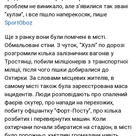
проблем не виникало, але з'явилися так звані
"хулзи", і все пішло наперекосяк, пише
SportOboz
Ще з ранку вони були помічені в місті.
Обмальовані стіни. З чуток, "Хузлі" по дорозі
розгромили кілька залізничних вагонів у
Тростянці, побили міліціонерів з транспортної
міліції, після чого пішки добиралися до
Охтирки. За словами місцевих жителів, в
самому місті також була зареєстрована маса
інцидентів. Люди розповідають про спалений
фаєрів скутер, про напади на перехожих,
побиту офіціантку "Форт-Посту", про кілька
розбитих і перевернутих машин. Коли
охтирчани почали збиратися на стадіон, в місті
було порожньо, кмітливі громадяни навіть