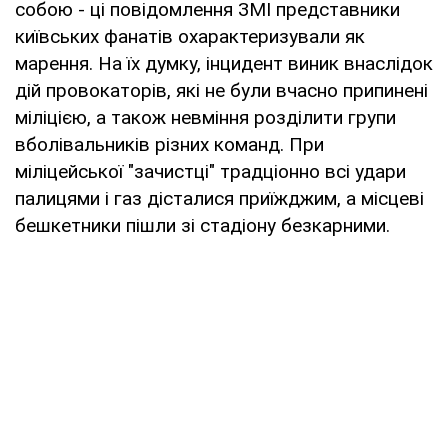
собою - ці повідомлення ЗМІ представники
київських фанатів охарактеризували як
марення. На їх думку, інцидент виник внаслідок
дій провокаторів, які не були вчасно припинені
міліцією, а також невміння розділити групи
вболівальників різних команд. При
міліцейської "зачистці" традціонно всі удари
палицями і газ дісталися приїжджим, а місцеві
бешкетники пішли зі стадіону безкарними.