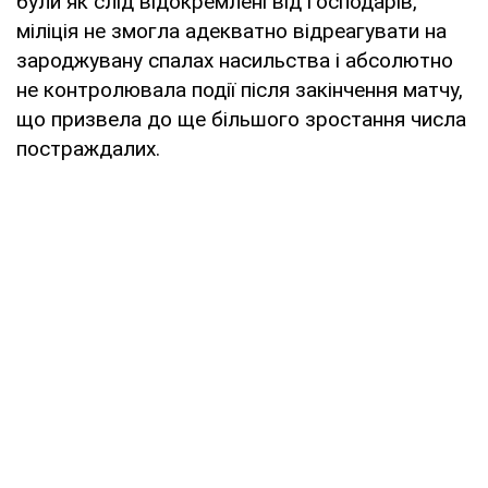
були як слід відокремлені від господарів,
міліція не змогла адекватно відреагувати на
зароджувану спалах насильства і абсолютно
не контролювала події після закінчення матчу,
що призвела до ще більшого зростання числа
постраждалих.