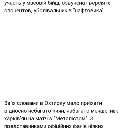
участь у масовій бійці, озвучена і версія їх
опонентов, уболівальників "нафтовика".
За їх словами в Охтирку мало приїхати
відносно небагато киян, набагато менше, ніж
харків'ян на матч з "Металістом". З
представниками офіційних фанів ніяких