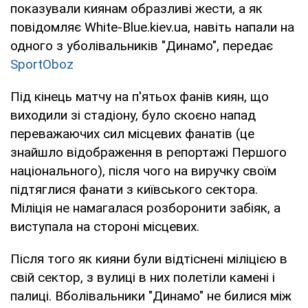
показували киянам образливі жести, а як
повідомляє White-Blue.kiev.ua, навіть напали на
одного з уболівальників "Динамо", передає
SportOboz
Під кінець матчу на п'ятьох фанів киян, що
виходили зі стадіону, було скоєно напад
переважаючих сил місцевих фанатів (це
знайшло відображення в репортажі Першого
національного), після чого на виручку своїм
підтяглися фанати з київського сектора.
Міліція не намагалася розборонити забіяк, а
виступала на стороні місцевих.
Після того як кияни були відтіснені міліцією в
свій сектор, з вулиці в них полетіли камені і
палиці. Вболівальники "Динамо" не билися між