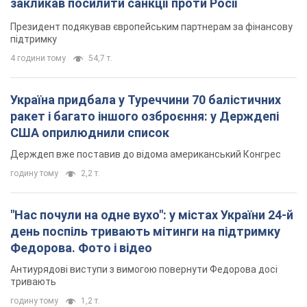
закликав посилити санкції проти Росії
Президент подякував європейським партнерам за фінансову
підтримку
4 години тому
54,7 т.
Україна придбала у Туреччини 70 балістичних
ракет і багато іншого озброєння: у Держдепі
США оприлюднили список
Держдеп вже поставив до відома американський Конгрес
годину тому
2,2 т.
"Нас почули на одне вухо": у містах України 24-й
день поспіль тривають мітинги на підтримку
Федорова. Фото і відео
Антиурядові виступи з вимогою повернути Федорова досі
тривають
годину тому
1,2 т.