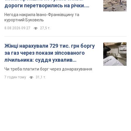
дороги перетворились на річки.
Відео
Негода накрила Івано-Франківщину та
курортний Буковель
8.08.2026 09:27
27,5 т.
Жінці нарахували 729 тис. грн боргу
за газ через покази зіпсованого
лічильника: суддя ухвалив
неочікуване рішення
Чи треба платити борг через донарахування
7 годин тому
31,1 т.