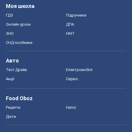
Моя школа
ГДЗ
Підручники
Онлайн уроки
ДПА
ЗНО
НМТ
СНД посібники
Авто
Тест Драйв
Електромобілі
Акції
Сервіс
Food Oboz
Рецепти
Напої
Дієти