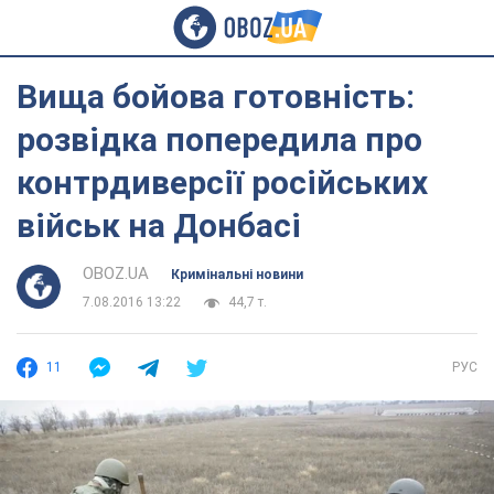
Вища бойова готовність:
розвідка попередила про
контрдиверсії російських
військ на Донбасі
OBOZ.UA
Кримінальні новини
7.08.2016 13:22
44,7 т.
11
РУС