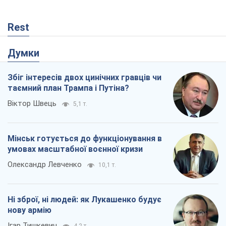
Rest
Думки
Збіг інтересів двох цинічних гравців чи
таємний план Трампа і Путіна?
Віктор Швець
5,1 т.
Мінськ готується до функціонування в
умовах масштабної воєнної кризи
Олександр Левченко
10,1 т.
Ні зброї, ні людей: як Лукашенко будує
нову армію
Ігар Тишкевич