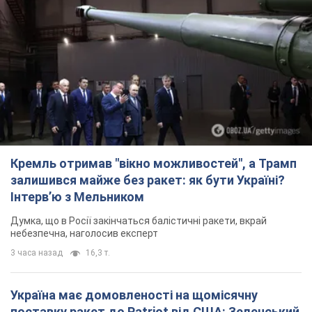
Кремль отримав "вікно можливостей", а Трамп
залишився майже без ракет: як бути Україні?
Інтерв’ю з Мельником
Думка, що в Росії закінчаться балістичні ракети, вкрай
небезпечна, наголосив експерт
3 часа назад
16,3 т.
Україна має домовленості на щомісячну
поставку ракет до Patriot від США: Зеленський