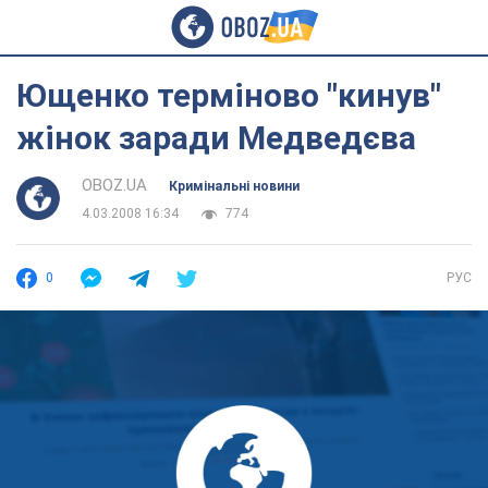
Ющенко терміново "кинув"
жінок заради Медведєва
OBOZ.UA
Кримінальні новини
4.03.2008 16:34
774
0
РУС