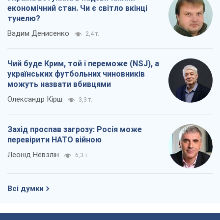
економічний стан. Чи є світло вкінці
тунелю?
Вадим Денисенко
2,4 т.
Чий буде Крим, той і переможе (NSJ), а
українських футбольних чиновників
можуть назвати вбивцями
Олександр Кірш
3,3 т.
Захід проспав загрозу: Росія може
перевірити НАТО війною
Леонід Невзлін
6,3 т.
Всі думки