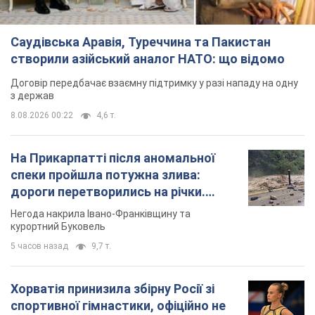
Саудівська Аравія, Туреччина та Пакистан
створили азійський аналог НАТО: що відомо
Договір передбачає взаємну підтримку у разі нападу на одну
з держав
8.08.2026 00:22
4,6 т.
На Прикарпатті після аномальної
спеки пройшла потужна злива:
дороги перетворились на річки.
Відео
Негода накрила Івано-Франківщину та
курортний Буковель
5 часов назад
9,7 т.
Хорватія принизила збірну Росії зі
спортивної гімнастики, офіційно не